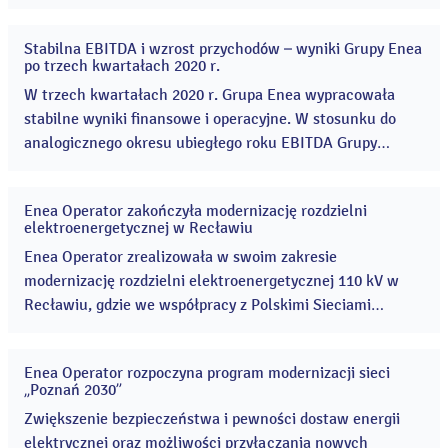
wiele dużych i małych przedsięwzięć i akcji, pomagając
dzieciom i młodzieży, dorosłym i seniorom, osobom chorym
Stabilna EBITDA i wzrost przychodów – wyniki Grupy Enea
i potrzebującym, a także wielu instytucjom działającym
27
po trzech kwartałach 2020 r.
lis
społecznie na terenie całej Polski. ...
2020
W trzech kwartałach 2020 r. Grupa Enea wypracowała
stabilne wyniki finansowe i operacyjne. W stosunku do
analogicznego okresu ubiegłego roku EBITDA Grupy
wzrosła o 37 mln zł, a przychody ze sprzedaży o 1,3 mld zł.
...
Enea Operator zakończyła modernizację rozdzielni
26
elektroenergetycznej w Recławiu
lis
2020
Enea Operator zrealizowała w swoim zakresie
modernizację rozdzielni elektroenergetycznej 110 kV w
Recławiu, gdzie we współpracy z Polskimi Sieciami
Elektroenergetycznymi (PSE) trwa projekt polegający na
rozbudowie stacji Recław (SE Recław) o rozdzielnię 220
Enea Operator rozpoczyna program modernizacji sieci
kV. ...
24
„Poznań 2030”
lis
2020
Zwiększenie bezpieczeństwa i pewności dostaw energii
elektrycznej oraz możliwości przyłączania nowych