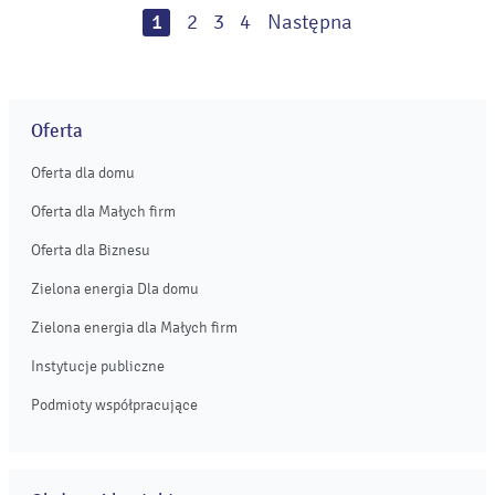
zaangażowani byli w przygotowanie przetargu na
1
2
3
4
Następna
instalację katalitycznego odazotowania (SCR) dla bloku
energetycznego nr 5 elektrowni. ...
Oferta
Oferta dla domu
Oferta dla Małych firm
Oferta dla Biznesu
Zielona energia Dla domu
Zielona energia dla Małych firm
Instytucje publiczne
Podmioty współpracujące