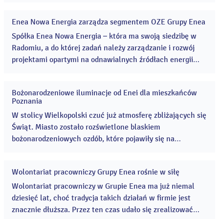
z europejskiego prawa, z tzw. wytycznych SOGL. ...
Enea Nowa Energia zarządza segmentem OZE Grupy Enea
07
gru
Spółka Enea Nowa Energia – która ma swoją siedzibę w
2020
Radomiu, a do której zadań należy zarządzanie i rozwój
projektami opartymi na odnawialnych źródłach energii
(OZE) – weszła w kolejny, ważny etap prac
organizacyjnych. ...
Bożonarodzeniowe iluminacje od Enei dla mieszkańców
06
Poznania
gru
2020
W stolicy Wielkopolski czuć już atmosferę zbliżających się
Świąt. Miasto zostało rozświetlone blaskiem
bożonarodzeniowych ozdób, które pojawiły się na
głównych ulicach w centrum Poznania. W tym roku, poza
dotychczas eksponowanymi świetlnymi konstrukcjami
Wolontariat pracowniczy Grupy Enea rośnie w siłę
nawiązującymi do historii i architektury miasta, pojawiły
05
gru
się nowe, dodatkowe elementy. ...
Wolontariat pracowniczy w Grupie Enea ma już niemal
2020
dziesięć lat, choć tradycja takich działań w firmie jest
znacznie dłuższa. Przez ten czas udało się zrealizować