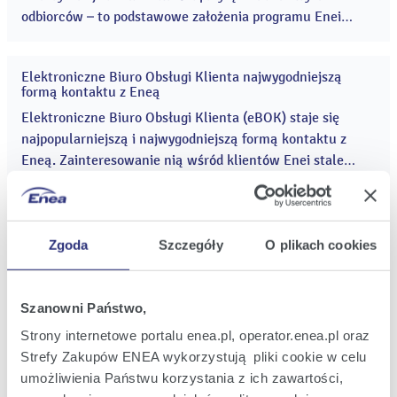
odbiorców – to podstawowe założenia programu Enei
Operator dotyczącego modernizacji sieci energetycznej
średniego i niskiego napięcia „Poznań 2030”. ...
Elektroniczne Biuro Obsługi Klienta najwygodniejszą
20
formą kontaktu z Eneą
lis
2020
Elektroniczne Biuro Obsługi Klienta (eBOK) staje się
najpopularniejszą i najwygodniejszą formą kontaktu z
Eneą. Zainteresowanie nią wśród klientów Enei stale
rośnie. Od marca 2020 roku o 35% wzrosła liczba nowych
kont w eBOK-u. ...
Ponad 13 mln zł na modernizację sieci Enei Operator w
19
Zachodniopomorskiem
lis
Zgoda
Szczegóły
O plikach cookies
2020
Ułatwienia w przyłączaniu do sieci energetycznej
odnawialnych źródeł energii, optymalizacja potencjału
sieci oraz zwiększenie bezpieczeństwa i niezawodności
Szanowni Państwo,
dostaw energii - to cele projektu realizowanego w
Strony internetowe portalu enea.pl, operator.enea.pl oraz
Pyrzycach przez Eneę Operator. Projekt otrzymał
Strefy Zakupów ENEA wykorzystują pliki cookie w celu
Partnerstwo energetyki z jednostkami samorządu
dofinansowanie z funduszy unijnych, a jego realizacja
18
umożliwienia Państwu korzystania z ich zawartości,
terytorialnego
lis
potrwa do 2023 r. Mieszkańcy i przedsiębiorcy z