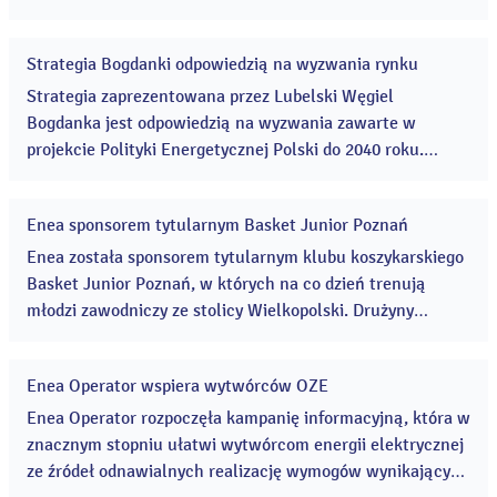
projekt interaktywnych lekcji historii dla uczniów klas 7 i
8 szkół podstawowych z województw wielkopolskiego i
Strategia Bogdanki odpowiedzią na wyzwania rynku
zachodniopomorskiego. ...
21
gru
Strategia zaprezentowana przez Lubelski Węgiel
2020
Bogdanka jest odpowiedzią na wyzwania zawarte w
projekcie Polityki Energetycznej Polski do 2040 roku.
Koncentruje się przede wszystkim na utrzymaniu
zdolności produkcyjnych, wysokich wskaźników
Enea sponsorem tytularnym Basket Junior Poznań
rentowności, poszanowaniu środowiska i utrzymaniu
21
gru
pozycji filaru gospodarczego i społecznego regionu. ...
Enea została sponsorem tytularnym klubu koszykarskiego
2020
Basket Junior Poznań, w których na co dzień trenują
młodzi zawodniczy ze stolicy Wielkopolski. Drużyny
poznańskiego klubu, występujące w rozgrywkach II i III
ligi oraz młodzieżowych, występują już pod nazwą Enea
Enea Operator wspiera wytwórców OZE
Basket Junior Poznań. ...
18
gru
Enea Operator rozpoczęła kampanię informacyjną, która w
2020
znacznym stopniu ułatwi wytwórcom energii elektrycznej
ze źródeł odnawialnych realizację wymogów wynikających