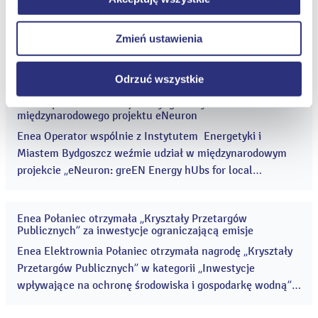
terenu Poznania i okolic
paź
dotyczy jednak plików cookie niezbędnych do
przyjazne środowisko pracy, stawiają na otwarte i
2020
Grupa Enea wznawia rozpoczęte wiosną działania
prawidłowego wyświetlania i działania naszych stron
partnerskie relacje z pracownikami,...
Fundacji Enea, których celem jest pomoc osobom
Zmień ustawienia
internetowych.
potrzebującym i starszym w czasie pandemii. Dzięki
zaangażowaniu wolontariuszy Grupy osoby starsze
Odrzuć wszystkie
otrzymają niezbędną pomoc w zrobieniu zakupów czy
Enea Operator zrealizuje w Bydgoszczy badania w ramach
odbiorze leków z apteki, bez wychodzenia z domu. ...
20
międzynarodowego projektu eNeuron
paź
2020
Enea Operator wspólnie z Instytutem Energetyki i
Miastem Bydgoszcz weźmie udział w międzynarodowym
projekcie „eNeuron: greEN Energy hUbs for local
integRated energy cOmmunities optimizatioN”
realizowanym w ramach programu Horyzont 2020. ...
Enea Połaniec otrzymała „Kryształy Przetargów
14
Publicznych” za inwestycje ograniczającą emisje
paź
2020
Enea Elektrownia Połaniec otrzymała nagrodę „Kryształy
Przetargów Publicznych” w kategorii „Inwestycje
wpływające na ochronę środowiska i gospodarkę wodną”.
Doceniona została praca specjalistów z Połańca, którzy