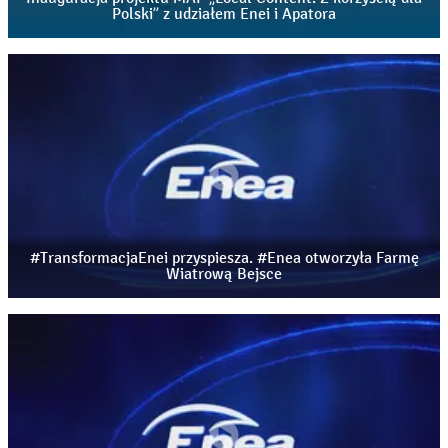
Polski” z udziałem Enei i Apatora
#TransformacjaEnei przyspiesza. #Enea otworzyła Farmę
Wiatrową Bejsce