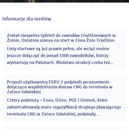
Informacje dla mediów
Został niespełna tydzień do zawodów triathlonowych w
04
Żninie. Ostatnia szansa na start w Enea Żnin Triathlon
sie
2026
Listy startowe są już prawie pełne, ale wciąż można
jeszcze dołączyć do ponad 1500 zawodników, którzy
wystartują na Pałukach. Mnóstwo atrakcji czeka też
kibiców, którzy odwiedzą teren Cukrowni Żnin 8 i 9
sierpnia! Enea Żnin Triathlon to rodzinne zawody
Przyszli użytkownicy FSRU 2 podpisali porozumienie
sportowe, które co roku przyciągają coraz więcej
03
dotyczące współdzielenia dostaw LNG do terminala w
sie
uczestników i kibiców. ...
Zatoce Gdańskiej
2026
Cztery podmioty – Enea, Orlen, PGE i Unimot, które
zakontraktowały moce regazyfikacji drugiego pływającego
terminala LNG w Zatoce Gdańskiej, podpisały
porozumienie umożliwiające wspólne korzystanie z
terminala FSRU 2. ...