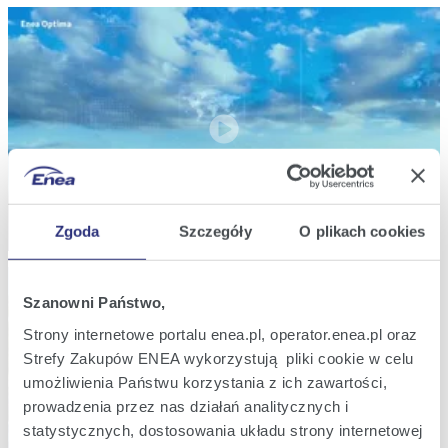
Enea Optima - nowoczesny system zarządzania poborem
energii w firmie
Zgoda
Szczegóły
O plikach cookies
Szanowni Państwo,
Strony internetowe portalu enea.pl, operator.enea.pl oraz
Strefy Zakupów ENEA wykorzystują pliki cookie w celu
umożliwienia Państwu korzystania z ich zawartości,
prowadzenia przez nas działań analitycznych i
statystycznych, dostosowania układu strony internetowej