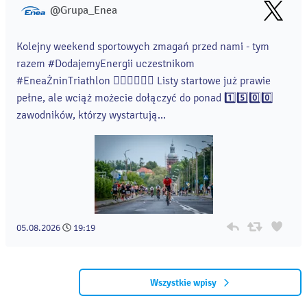
@Grupa_Enea
Kolejny weekend sportowych zmagań przed nami - tym
razem #DodajemyEnergii uczestnikom
#EneaŻninTriathlon 🏊‍♀️🚴‍♀️🏃‍♀️ Listy startowe już prawie
pełne, ale wciąż możecie dołączyć do ponad 1️⃣5️⃣0️⃣0️⃣
zawodników, którzy wystartują...
05.08.2026
19:19
Wszystkie wpisy