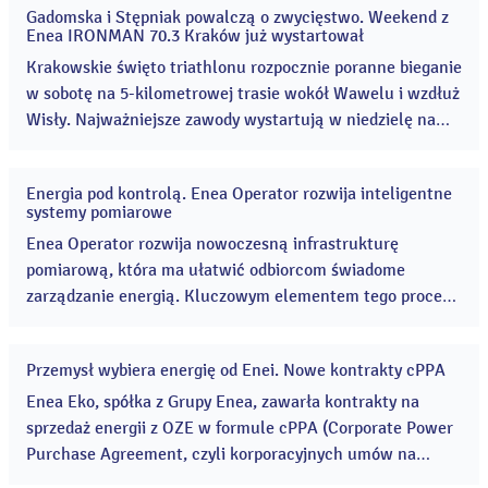
Gadomska i Stępniak powalczą o zwycięstwo. Weekend z
31
Enea IRONMAN 70.3 Kraków już wystartował
lip
2026
Krakowskie święto triathlonu rozpocznie poranne bieganie
w sobotę na 5-kilometrowej trasie wokół Wawelu i wzdłuż
Wisły. Najważniejsze zawody wystartują w niedzielę na
Zakrzówku. Organizatorzy meldują, że wszystko gotowe.
...
Energia pod kontrolą. Enea Operator rozwija inteligentne
29
systemy pomiarowe
lip
2026
Enea Operator rozwija nowoczesną infrastrukturę
pomiarową, która ma ułatwić odbiorcom świadome
zarządzanie energią. Kluczowym elementem tego procesu
są liczniki zdalnego odczytu (LZO), czyli inteligentne
urządzenia pomiarowe automatycznie przekazujące dane
Przemysł wybiera energię od Enei. Nowe kontrakty cPPA
o zużyciu energii do operatora sieci. ...
29
lip
Enea Eko, spółka z Grupy Enea, zawarła kontrakty na
2026
sprzedaż energii z OZE w formule cPPA (Corporate Power
Purchase Agreement, czyli korporacyjnych umów na
dostawę energii elektrycznej) o łącznym wolumenie blisko