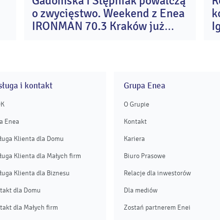
Gadomska i Stępniak powalczą
R
4
31
o zwycięstwo. Weekend z Enea
k
e
lip
26
2026
IRONMAN 70.3 Kraków już
I
wystartował
A
ługa i kontakt
Grupa Enea
OK
O Grupie
a Enea
Kontakt
ługa Klienta dla Domu
Kariera
ługa Klienta dla Małych firm
Biuro Prasowe
ługa Klienta dla Biznesu
Relacje dla inwestorów
takt dla Domu
Dla mediów
takt dla Małych firm
Zostań partnerem Enei