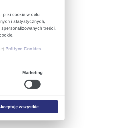
 pliki cookie w celu
nych i statystycznych,
a spersonalizowanych treści.
cookie.
zej
Polityce Cookies
.
ajów plików cookie z
Marketing
iemy umieszczać w Państwa
mowa ta nie dotyczy jednak
wych.
kceptuję wszystkie