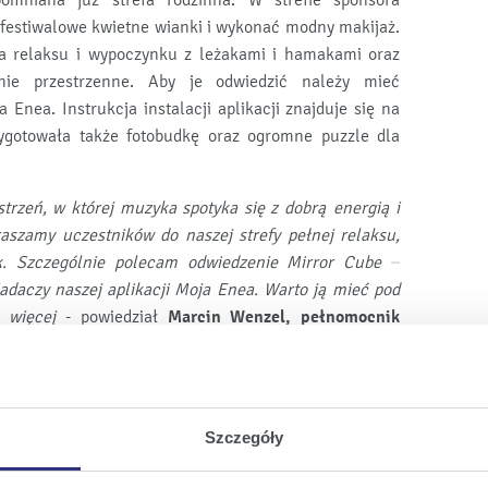
pomniana już strefa rodzinna. W strefie sponsora
 festiwalowe kwietne wianki i wykonać modny makijaż.
fa relaksu i wypoczynku z leżakami i hamakami oraz
ie przestrzenne. Aby je odwiedzić należy mieć
 Enea. Instrukcja instalacji aplikacji znajduje się na
ygotowała także fotobudkę oraz ogromne puzzle dla
strzeń, w której muzyka spotyka się z dobrą energią i
szamy uczestników do naszej strefy pełnej relaksu,
k. Szczególnie polecam odwiedzenie Mirror Cube –
adaczy naszej aplikacji Moja Enea. Warto ją mieć pod
 więcej
- powiedział
Marcin Wenzel, pełnomocnik
ajmłodszych!
 Gminą Tarnowo Podgórne, partnerem i przyjacielem
Szczegóły
akcjami przyciąga i wciąga do zabawy najmłodszych