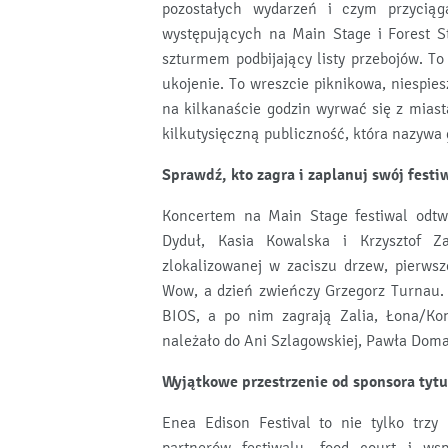
pozostałych wydarzeń i czym przyciąg
występujących na Main Stage i Forest S
szturmem podbijający listy przebojów. To 
ukojenie. To wreszcie piknikowa, niespie
na kilkanaście godzin wyrwać się z miast
kilkutysięczną publiczność, która nazyw
Sprawdź, kto zagra i zaplanuj swój festi
Koncertem na Main Stage festiwal odtwo
Dyduł, Kasia Kowalska i Krzysztof Za
zlokalizowanej w zaciszu drzew, pierwsz
Wow, a dzień zwieńczy Grzegorz Turnau. 
BIOS, a po nim zagrają Zalia, Łona/Kon
należało do Ani Szlagowskiej, Pawła Domag
Wyjątkowe przestrzenie od sponsora tyt
Enea Edison Festival to nie tylko trzy