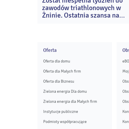
Został niespełna tydzień do
0
zawodów triathlonowych w
si
20
Żninie. Ostatnia szansa na
start w Enea Żnin Triathlon
Oferta
Obs
Oferta dla domu
eB
Oferta dla Małych firm
Moj
Oferta dla Biznesu
Obs
Zielona energia Dla domu
Obs
Zielona energia dla Małych firm
Obs
Instytucje publiczne
Kon
Podmioty współpracujące
Kon