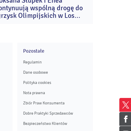
oksana Słupek i Enea
24
ontynuują wspólną drogę do
lip
2026
grzysk Olimpijskich w Los
ngeles
Pozostałe
Regulamin
Dane osobowe
Polityka cookies
Nota prawna
Zbiór Praw Konsumenta
Dobre Praktyki Sprzedawców
Bezpieczeństwo Klientów