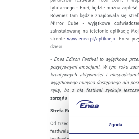
partnerów festiwalu, food court i ws
tytularnego – Enei, będzie można zapleść
Również tam będzie znajdowała się stre
Mirror Cube - wyjątkowe doświadczen
zainstalowaną na telefonie aplikację Moja
stronie
www.enea.pl/aplikacja
. Enea prz
dzieci.
-
Enea Edison Festival to wyjątkowa prze
pozytywnymi emocjami. W tym roku zapra
kreatywnych aktywności i niespodziane
wyjątkowego miejsca dostępnego dla posi
ręką, bo z nią festiwal zyskuje jeszcze
zarządu Enei ds. sponsoringu
.
Strefa Rodzinna z morzem atrakcji dla n
Od trzech lat współtworzona wspólnie z
Zgoda
festiwalu, strefa rodzinna swoimi atr