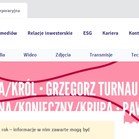
orporacyjna
 mediów
Relacje inwestorskie
ESG
Kariera
Kont
dia
Wideo
Zdjęcia
Transmisje
Tec
ż rok – informacje w nim zawarte mogą być