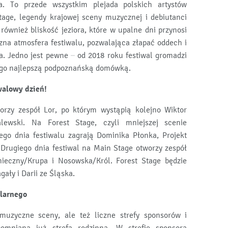
a. To przede wszystkim plejada polskich artystów
tage, legendy krajowej sceny muzycznej i debiutanci
również bliskość jeziora, które w upalne dni przynosi
szna atmosfera festiwalu, pozwalająca złapać oddech i
a. Jedno jest pewne – od 2018 roku festiwal gromadzi
a go najlepszą podpoznańską domówką.
walowy dzień!
rzy zespół Lor, po którym wystąpią kolejno Wiktor
lewski. Na Forest Stage, czyli mniejszej scenie
ego dnia festiwalu zagrają Dominika Płonka, Projekt
Drugiego dnia festiwal na Main Stage otworzy zespół
ieczny/Krupa i Nosowska/Król. Forest Stage będzie
ały i Darii ze Śląska.
ularnego
 muzyczne sceny, ale też liczne strefy sponsorów i