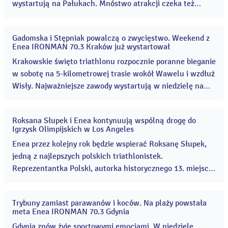
wystartują na Pałukach. Mnóstwo atrakcji czeka też
kibiców, którzy odwiedzą teren Cukrowni Żnin 8 i 9
sierpnia! Enea Żnin Triathlon to rodzinne zawody
Gadomska i Stępniak powalczą o zwycięstwo. Weekend z
sportowe, które co roku przyciągają coraz więcej
31
Enea IRONMAN 70.3 Kraków już wystartował
lip
uczestników i kibiców. ...
2026
Krakowskie święto triathlonu rozpocznie poranne bieganie
w sobotę na 5-kilometrowej trasie wokół Wawelu i wzdłuż
Wisły. Najważniejsze zawody wystartują w niedzielę na
Zakrzówku. Organizatorzy meldują, że wszystko gotowe.
...
Roksana Słupek i Enea kontynuują wspólną drogę do
24
Igrzysk Olimpijskich w Los Angeles
lip
2026
Enea przez kolejny rok będzie wspierać Roksanę Słupek,
jedną z najlepszych polskich triathlonistek.
Reprezentantka Polski, autorka historycznego 13. miejsca
na Igrzyskach Olimpijskich w Paryżu – najwyższego
wyniku w historii polskiego triathlonu, w tym roku zajęła
Trybuny zamiast parawanów i koców. Na plaży powstała
czwarte miejsce podczas Mistrzostw Europy w
17
meta Enea IRONMAN 70.3 Gdynia
lip
hiszpańskiej Tarragonie. ...
2026
Gdynia znów żyje sportowymi emocjami. W niedzielę