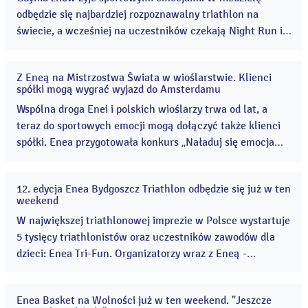
odbędzie się najbardziej rozpoznawalny triathlon na
świecie, a wcześniej na uczestników czekają Night Run i
zawody dla najmłodszych. Nie zabraknie też atrakcji na
plaży miejskiej. ...
Z Eneą na Mistrzostwa Świata w wioślarstwie. Klienci
14
spółki mogą wygrać wyjazd do Amsterdamu
lip
2026
Wspólna droga Enei i polskich wioślarzy trwa od lat, a
teraz do sportowych emocji mogą dołączyć także klienci
spółki. Enea przygotowała konkurs „Naładuj się emocjami
Mistrzostw!”, w którym nagrodą główną jest wyjazd dla
dwóch osób na Mistrzostwa Świata Seniorów w
12. edycja Enea Bydgoszcz Triathlon odbędzie się już w ten
wioślarstwie, odbywające się pod koniec sierpnia w
10
weekend
lip
Amsterdamie. ...
2026
W największej triathlonowej imprezie w Polsce wystartuje
5 tysięcy triathlonistów oraz uczestników zawodów dla
dzieci: Enea Tri-Fun. Organizatorzy wraz z Eneą -
sponsorem tytularnym zawodów - przygotowali jak co
roku wiele atrakcji dla bydgoszczan i kibiców, którzy
Enea Basket na Wolności już w ten weekend. "Jeszcze
odwiedzą teren zawodów 10, 11 i 12 lipca. ...
08