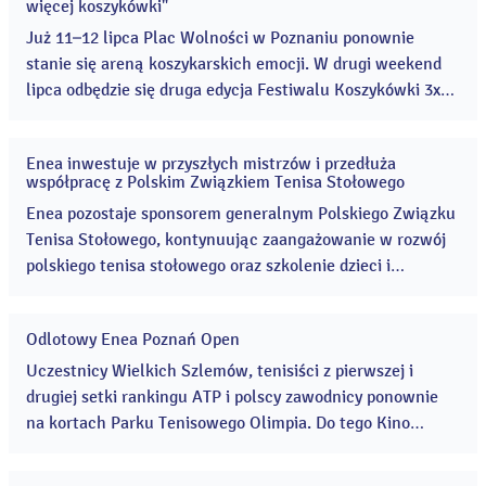
więcej koszykówki"
lip
2026
Już 11–12 lipca Plac Wolności w Poznaniu ponownie
stanie się areną koszykarskich emocji. W drugi weekend
lipca odbędzie się druga edycja Festiwalu Koszykówki 3x3
Enea Basket na Wolności, który połączy sportową
rywalizację z licznymi atrakcjami dla mieszkańców i
Enea inwestuje w przyszłych mistrzów i przedłuża
kibiców. ...
02
współpracę z Polskim Związkiem Tenisa Stołowego
lip
2026
Enea pozostaje sponsorem generalnym Polskiego Związku
Tenisa Stołowego, kontynuując zaangażowanie w rozwój
polskiego tenisa stołowego oraz szkolenie dzieci i
młodzieży. Podpisana trzyletnia umowa zapewni wsparcie
dla programów szkoleniowych, popularyzacji dyscypliny i
Odlotowy Enea Poznań Open
przygotowań reprezentantów Polski do najważniejszych
09
cze
imprez międzynarodowych. ...
Uczestnicy Wielkich Szlemów, tenisiści z pierwszej i
2026
drugiej setki rankingu ATP i polscy zawodnicy ponownie
na kortach Parku Tenisowego Olimpia. Do tego Kino
Plenerowe, multiolimpijska Strefa Równowagi Mentalnej,
tysiąc dzieci w akcji „Z Klasą na Korty”, wiele innych