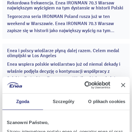
Rekordowa frekwencja. Enea IRONMAN 70.3 Warsaw
atrakcji i … wzlot balonem nad Golęcinem. ...
03
największym wyścigiem na tym dystansie w historii Polski
cze
2026
Tegoroczna seria IRONMAN Poland rusza już w ten
weekend w Warszawie. Enea IRONMAN 70.3 Warsaw
zapisze się w historii jako największy wyścig na tym
dystansie w Polsce – na listach startowych znajduje się
ponad 2500 zawodniczek i zawodników. ...
Enea i polscy wioślarze płyną dalej razem. Celem medal
29
olimpijski w Los Angeles
maj
2026
Enea wspiera polskie wioślarstwo już od niemal dekady i
właśnie podjęła decyzję o kontynuacji współpracy z
Polskim Związkiem Towarzystw Wioślarskich na kolejne
trzy lata. Umowa została podpisana w siedzibie spółki
przez Grzegorza Kinelskiego, prezesa Enei oraz Adama
Serce poznańskiego triathlonu bije od teraz na Enea
Korola, prezesa Polskiego Związku Towarzystw
12
Zgoda
Szczegóły
O plikach cookies
Stadionie. To właśnie tam zlokalizowana będzie
maj
Wioślarskich i będzie obowiązywać do 2029 roku. ...
tegoroczna meta Enea IRONMAN 70.3 Poznań
2026
Uczestnicy tegorocznej edycji Enea IRONMAN 70.3
Szanowni Państwo,
Poznań ukończą wyścig na mecie ustawionej na płycie
Enea Stadionu. Kibice będą mogli śledzić finał zawodów z
Strony internetowe portalu enea.pl, operator.enea.pl oraz