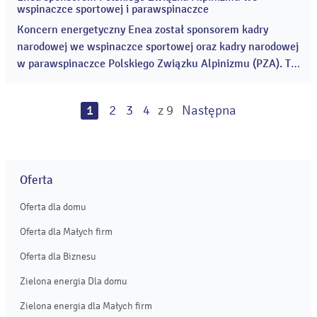
Mistrzyń Final 4. ...
27
wspinaczce sportowej i parawspinaczce
sty
2026
Koncern energetyczny Enea został sponsorem kadry
narodowej we wspinaczce sportowej oraz kadry narodowej
w parawspinaczce Polskiego Związku Alpinizmu (PZA). To
rozszerzenie zaangażowania Enei w dynamicznie
rozwijającą się dyscyplinę w Polsce i na świecie. ...
1
2
3
4
z 9
Następna
Oferta
Oferta dla domu
Oferta dla Małych firm
Oferta dla Biznesu
Zielona energia Dla domu
Zielona energia dla Małych firm