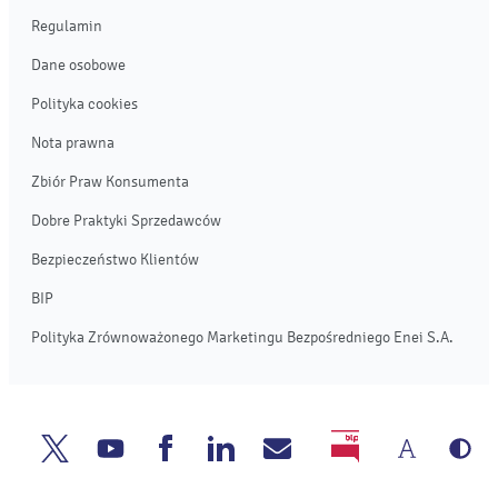
Regulamin
Dane osobowe
Polityka cookies
Nota prawna
Zbiór Praw Konsumenta
Dobre Praktyki Sprzedawców
Bezpieczeństwo Klientów
BIP
Polityka Zrównoważonego Marketingu Bezpośredniego Enei S.A.
Zmień
We
Enea
Enea
Enea
Enea
Napisz
BIP
rozmia
cz
Twitter
Youtube
Facebook
Linkedin
do