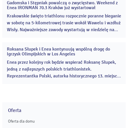
Gadomska i Stępniak powalczą o zwycięstwo. Weekend z
sportowe, które co roku przyciągają coraz więcej
31
Enea IRONMAN 70.3 Kraków już wystartował
lip
uczestników i kibiców. ...
2026
Krakowskie święto triathlonu rozpocznie poranne bieganie
w sobotę na 5-kilometrowej trasie wokół Wawelu i wzdłuż
Wisły. Najważniejsze zawody wystartują w niedzielę na
Zakrzówku. Organizatorzy meldują, że wszystko gotowe.
...
Roksana Słupek i Enea kontynuują wspólną drogę do
24
Igrzysk Olimpijskich w Los Angeles
lip
2026
Enea przez kolejny rok będzie wspierać Roksanę Słupek,
jedną z najlepszych polskich triathlonistek.
Reprezentantka Polski, autorka historycznego 13. miejsca
na Igrzyskach Olimpijskich w Paryżu – najwyższego
wyniku w historii polskiego triathlonu, w tym roku zajęła
czwarte miejsce podczas Mistrzostw Europy w
hiszpańskiej Tarragonie. ...
Oferta
Oferta dla domu