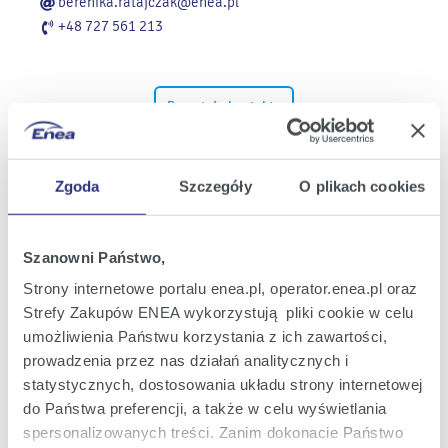
berenika.ratajczak@enea.pl
+48 727 561 213
Pozostałe kontakty
Informacje dla dziennikarzy
Zgoda
Szczegóły
O plikach cookies
Najnowsze informacje prasowe i
nowości z Grupy Enea w Twojej
Szanowni Państwo,
skrzynce e-mail.
Strony internetowe portalu enea.pl, operator.enea.pl oraz
Strefy Zakupów ENEA wykorzystują pliki cookie w celu
umożliwienia Państwu korzystania z ich zawartości,
Zapisz się
prowadzenia przez nas działań analitycznych i
statystycznych, dostosowania układu strony internetowej
do Państwa preferencji, a także w celu wyświetlania
Załączniki
spersonalizowanych treści. Zanim dokonacie Państwo