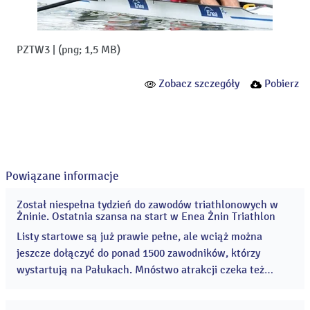
PZTW3
|
(png; 1,5 MB)
Zobacz szczegóły
Pobierz
Powiązane informacje
Został niespełna tydzień do zawodów triathlonowych w
04
Żninie. Ostatnia szansa na start w Enea Żnin Triathlon
sie
2026
Listy startowe są już prawie pełne, ale wciąż można
jeszcze dołączyć do ponad 1500 zawodników, którzy
wystartują na Pałukach. Mnóstwo atrakcji czeka też
kibiców, którzy odwiedzą teren Cukrowni Żnin 8 i 9
sierpnia! Enea Żnin Triathlon to rodzinne zawody