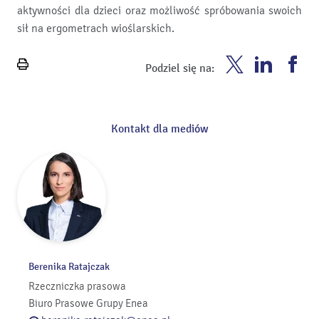
aktywności dla dzieci oraz możliwość spróbowania swoich
sił na ergometrach wioślarskich.
Enea
Enea
En
Podziel się na:
Wydrukuj
Twitter
Youtube
Fa
stronę
Kontakt dla mediów
Berenika Ratajczak
Rzeczniczka prasowa
Biuro Prasowe Grupy Enea