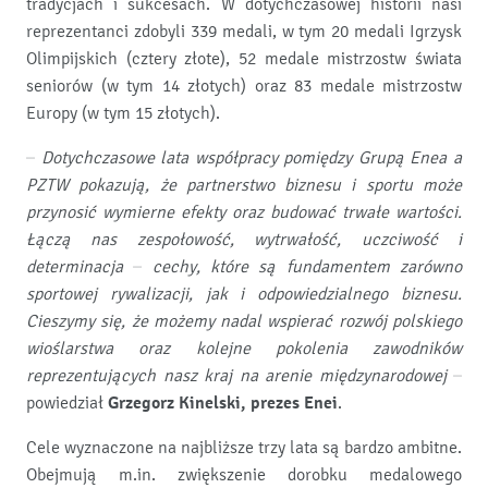
tradycjach i sukcesach. W dotychczasowej historii nasi
reprezentanci zdobyli 339 medali, w tym 20 medali Igrzysk
Olimpijskich (cztery złote), 52 medale mistrzostw świata
seniorów (w tym 14 złotych) oraz 83 medale mistrzostw
Europy (w tym 15 złotych).
–
Dotychczasowe lata współpracy pomiędzy Grupą Enea a
PZTW pokazują, że partnerstwo biznesu i sportu może
przynosić wymierne efekty oraz budować trwałe wartości.
Łączą nas zespołowość, wytrwałość, uczciwość i
determinacja – cechy, które są fundamentem zarówno
sportowej rywalizacji, jak i odpowiedzialnego biznesu.
Cieszymy się, że możemy nadal wspierać rozwój polskiego
wioślarstwa oraz kolejne pokolenia zawodników
reprezentujących nasz kraj na arenie międzynarodowej
–
powiedział
Grzegorz Kinelski, prezes Enei
.
Cele wyznaczone na najbliższe trzy lata są bardzo ambitne.
Obejmują m.in. zwiększenie dorobku medalowego