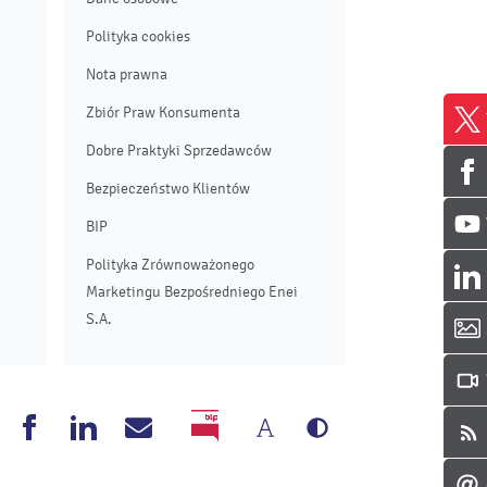
Polityka cookies
Nota prawna
Zbiór Praw Konsumenta
Dobre Praktyki Sprzedawców
Bezpieczeństwo Klientów
BIP
Polityka Zrównoważonego
Marketingu Bezpośredniego Enei
S.A.
Zmień
Wersja
nea
Enea
Enea
Napisz
BIP
rozmiar
czarno-
outube
Facebook
Linkedin
do