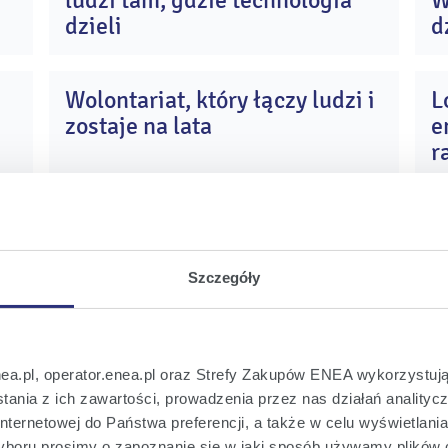
ludzi tam, gdzie technologia
W
e
cze
26
2026
dzieli
d
„
D
Wolontariat, który łączy ludzi i
L
P
4
14
zostaje na lata
e
i
kwi
26
2026
r
N
Głosuj i wspieraj młode talenty
E
6
02
w konkursie Enea Akademia
t
t
lut
26
2026
h
Talentów
s
Szczegóły
Enea Akademia Talentów -
E
6
29
stypendia dla młodych
e
nea.pl, operator.enea.pl oraz Strefy Zakupów ENEA wykorzystują
s
paź
25
2025
pasjonatów nauki i
ania z ich zawartości, prowadzenia przez nas działań analitycz
nternetowej do Państwa preferencji, a także w celu wyświetlani
zaangażowania społecznego
boru prosimy o zapoznanie się w jaki sposób używamy plików 