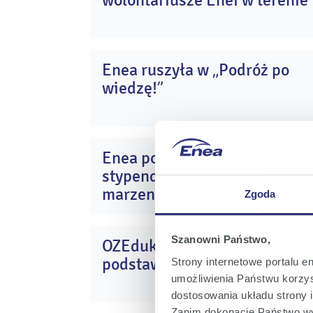
wolontariusze Enei w terenie
cz
20
Enea ruszyła w „Podróż po
1
wiedzę!”
kw
20
Enea po raz siódmy przyznała
2
stypendia! Inwestujemy w
lu
20
marzenia i przyszłość młodyc
Zgoda
Szanowni Państwo,
OZEdukacja w szkołach
0
podstawowych w całej Polsce
Strony internetowe portalu e
li
20
umożliwienia Państwu korzyst
dostosowania układu strony i
Zanim dokonacie Państwo wy