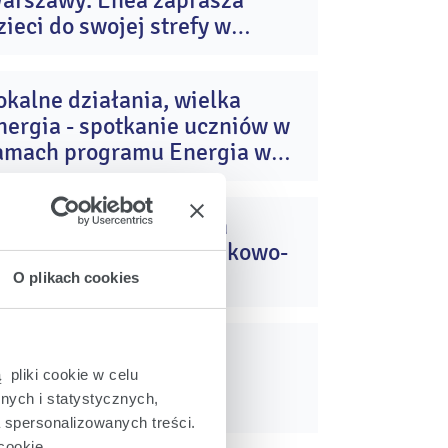
arszawy. Enea zaprasza
maj
2026
zieci do swojej strefy w
Krainie Wyobraźni” podczas
nia Dziecka w Kancelarii
okalne działania, wielka
remiera
10
nergia - spotkanie uczniów w
mar
2026
amach programu Energia w
auce
nea nowym sponsorem
12
ytularnym hali widowiskowo-
sty
2026
portowej w Szczecinie
O plikach cookies
dukacja obywatelska z
20
nergią
 pliki cookie w celu
paź
2025
nych i statystycznych,
a spersonalizowanych treści.
cookie.