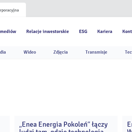
orporacyjna
 mediów
Relacje inwestorskie
ESG
Kariera
Kont
dia
Wideo
Zdjęcia
Transmisje
Tec
„Enea Energia Pokoleń” łączy
E
0
24