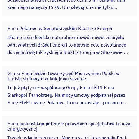
bezpieczeństwa energetycznego centrum Poznania linii
średniego napięcia 15 kV. Umożliwią one nie tylko
poprawę niezawodności pracy sieci, ale też ograniczą
straty sieciowe, co ma pozytywny wpływ na środowisko
Enea Połaniec w Świętokrzyskim Klastrze Energii
naturalne. ...
28
gru
Dbanie o środowisko naturalne i rozwój nowoczesnych,
2021
odnawialnych źródeł energii to główne cele powołanego
do życia Świętokrzyskiego Klastra Energii w Staszowie.
Jednym z członków klastra jest Enea Elektrownia
Połaniec. ...
Grupa Enea będzie towarzyszyć Mistrzyniom Polski w
20
tenisie stołowym w kolejnym sezonie
gru
2021
To już piąty rok współpracy Grupy Enea i KTS Enea
Siarkopol Tarnobrzeg. Na mocy umowy podpisanej przez
Eneę Elektrownię Połaniec, firma pozostaje sponsorem
tytularnym klubu w 2022 roku. KTS Enea Siarkopol
Tarnobrzeg może pochwalić się wieloma sukcesami z
Enea podnosi kompetencje przyszłych specjalistów branży
ostatniego sezonu. ...
20
energetycznej
gru
2021
Trzecia edycja konkursu „Moc na start” o stypendia Enei