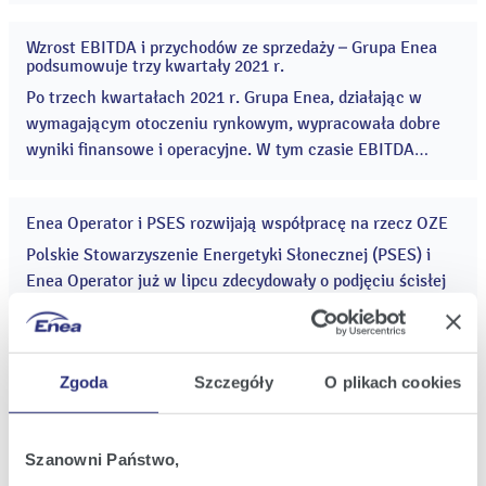
rozdzielnię 220 kV w stacji elektroenergetycznej Recław
zbudowały Polskie Sieci Elektroenergetyczne. ...
Wzrost EBITDA i przychodów ze sprzedaży – Grupa Enea
26
podsumowuje trzy kwartały 2021 r.
lis
2021
Po trzech kwartałach 2021 r. Grupa Enea, działając w
wymagającym otoczeniu rynkowym, wypracowała dobre
wyniki finansowe i operacyjne. W tym czasie EBITDA
Grupy wzrosła o 5,2%, a przychody ze sprzedaży o 13,6%.
...
Enea Operator i PSES rozwijają współpracę na rzecz OZE
19
lis
Polskie Stowarzyszenie Energetyki Słonecznej (PSES) i
2021
Enea Operator już w lipcu zdecydowały o podjęciu ścisłej
współpracy na rzecz rozwoju odnawialnych źródeł energii i
wypracowaniu dobrych praktyk we współpracy między
wytwórcami a OSD. ...
Enea, PGE i Tauron wspólnie wybudują morskie farmy na
Zgoda
Szczegóły
O plikach cookies
18
Bałtyku
lis
2021
Enea, PGE Polska Grupa Energetyczna oraz Tauron Polska
Energia łączą siły w obszarze morskiej energetyki
Szanowni Państwo,
wiatrowej. Największe polskie koncerny energetyczne