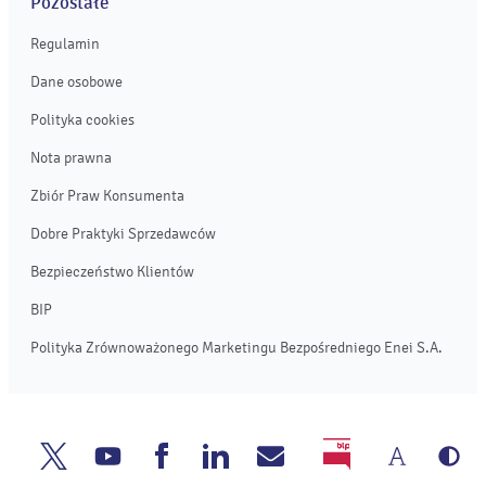
Pozostałe
Regulamin
Dane osobowe
Polityka cookies
Nota prawna
Zbiór Praw Konsumenta
Dobre Praktyki Sprzedawców
Bezpieczeństwo Klientów
BIP
Polityka Zrównoważonego Marketingu Bezpośredniego Enei S.A.
Zmień
We
Enea
Enea
Enea
Enea
Napisz
BIP