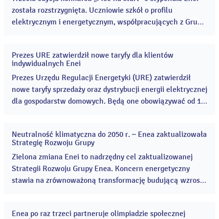
została rozstrzygnięta. Uczniowie szkół o profilu
elektrycznym i energetycznym, współpracujących z Grupą
Enea w ramach programu patronackiego, walczyli o
stypendia o wartości 3 000 złotych, przeznaczone na
Prezes URE zatwierdził nowe taryfy dla klientów
rozwój własnych zainteresowań zawodowych. ...
17
indywidualnych Enei
gru
2021
Prezes Urzędu Regulacji Energetyki (URE) zatwierdził
nowe taryfy sprzedaży oraz dystrybucji energii elektrycznej
dla gospodarstw domowych. Będą one obowiązywać od 1
stycznia 2022 roku. Zatwierdzone przez Prezesa URE
taryfy wynikają z analizy rzeczywistych warunków
Neutralność klimatyczna do 2050 r. – Enea zaktualizowała
rynkowych. ...
15
Strategię Rozwoju Grupy
gru
2021
Zielona zmiana Enei to nadrzędny cel zaktualizowanej
Strategii Rozwoju Grupy Enea. Koncern energetyczny
stawia na zrównoważoną transformację budującą wzrost
wartości Grupy. Enea będzie rozwijała odnawialne źródła
energii. ...
Enea po raz trzeci partneruje olimpiadzie społecznej
07