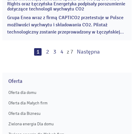
21
Rights oraz Łęczyńska Energetyka podpisały porozumienie
paź
dotyczące technologii wychwytu CO2
2021
Grupa Enea wraz z firmą CAPTICO2 przetestuje w Polsce
możliwości wychwytu i składowania CO2. Pilotaż
technologiczny zostanie przeprowadzony w Łęczyńskiej
Energetyce, spółce córce LW Bogdanka (Grupa Enea). ...
1
2
3
4
z 7
Następna
Oferta
Oferta dla domu
Oferta dla Małych firm
Oferta dla Biznesu
Zielona energia Dla domu