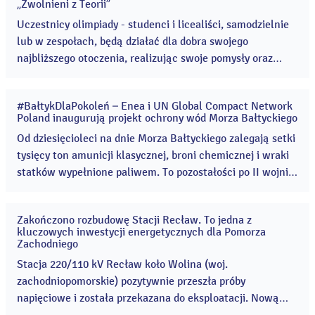
„Zwolnieni z Teorii”
gru
2021
Uczestnicy olimpiady - studenci i licealiści, samodzielnie
lub w zespołach, będą działać dla dobra swojego
najbliższego otoczenia, realizując swoje pomysły oraz
zdobywając praktyczne umiejętności i doświadczenie w
planowaniu i zarządzaniu projektami. ...
#BałtykDlaPokoleń – Enea i UN Global Compact Network
03
Poland inaugurują projekt ochrony wód Morza Bałtyckiego
gru
2021
Od dziesięcioleci na dnie Morza Bałtyckiego zalegają setki
tysięcy ton amunicji klasycznej, broni chemicznej i wraki
statków wypełnione paliwem. To pozostałości po II wojnie
światowej, które stanowią ogromne niebezpieczeństwo
nie tylko dla flory i fauny akwenu czy mieszkańców krajów
Zakończono rozbudowę Stacji Recław. To jedna z
basenu Morza Bałtyckiego. ...
01
kluczowych inwestycji energetycznych dla Pomorza
gru
Zachodniego
2021
Stacja 220/110 kV Recław koło Wolina (woj.
zachodniopomorskie) pozytywnie przeszła próby
napięciowe i została przekazana do eksploatacji. Nową