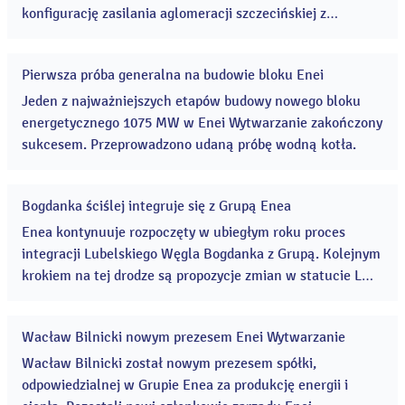
konfigurację zasilania aglomeracji szczecińskiej z
Elektrowni Dolna Odra. Linia 110kV relacji Dolna Odra -
Chlebowo w znaczący sposób zwiększa bezpieczeństwo
Pierwsza próba generalna na budowie bloku Enei
dostaw energii elektrycznej.
18
mar
Jeden z najważniejszych etapów budowy nowego bloku
2016
energetycznego 1075 MW w Enei Wytwarzanie zakończony
sukcesem. Przeprowadzono udaną próbę wodną kotła.
Bogdanka ściślej integruje się z Grupą Enea
11
mar
Enea kontynuuje rozpoczęty w ubiegłym roku proces
2016
integracji Lubelskiego Węgla Bogdanka z Grupą. Kolejnym
krokiem na tej drodze są propozycje zmian w statucie LWB
umożliwiające realizację tego procesu. Integracja służy
budowaniu jak najlepszego wyniku koncernu surowcowo-
Wacław Bilnicki nowym prezesem Enei Wytwarzanie
energetycznego.
11
mar
Wacław Bilnicki został nowym prezesem spółki,
2016
odpowiedzialnej w Grupie Enea za produkcję energii i