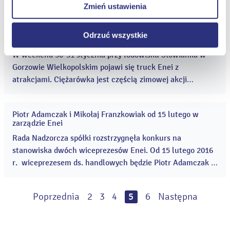
częścią zimowej akcji ENERGIA+ Iskrzące Emocje.
Zmień ustawienia
internetowych.
Rodzinnej zabawie towarzyszy konkurs „Gwiezdne Niebo”,
w którym do wygrania jest wycieczka do Legolandu. ...
Odrzuć wszystkie
ENERGIA+ Iskrzące Emocje w Gorzowie Wielkopolskim
29
sty
W weekend 30-31 stycznia przy lodowisku Słowianka w
2016
Gorzowie Wielkopolskim pojawi się truck Enei z
atrakcjami. Ciężarówka jest częścią zimowej akcji
„ENERGIA+ Iskrzące Emocje”. Rodzinnej zabawie
towarzyszy konkurs „Gwiezdne Niebo”, w którym do
Piotr Adamczak i Mikołaj Franzkowiak od 15 lutego w
wygrania jest wycieczka do Legolandu. ...
22
zarządzie Enei
sty
2016
Rada Nadzorcza spółki rozstrzygnęła konkurs na
stanowiska dwóch wiceprezesów Enei. Od 15 lutego 2016
r. wiceprezesem ds. handlowych będzie Piotr Adamczak a
wiceprezesem ds. finansowych zostanie Mikołaj
Franzkowiak. ...
Poprzednia
2
3
4
5
6
Następna