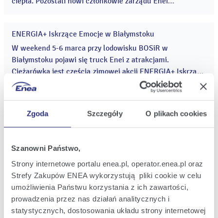
ciepła. Pozostali nowi członkowie zarządu Enei
Wytwarzanie to: Grzegorz Kotte – Wiceprezes ds.
Technicznych, Elżbieta Piwoński – Wiceprezes ds.
ENERGIA+ Iskrzące Emocje w Białymstoku
Korporacyjnych, Stefan Pacyński – Wiceprezes ds.
04
mar
Strategii Rozwoju oraz Dariusz Skiba – Wiceprezes ds.
W weekend 5-6 marca przy lodowisku BOSiR w
2016
Ekonomiczno–Finansowych. ...
Białymstoku pojawi się truck Enei z atrakcjami.
Ciężarówka jest częścią zimowej akcji ENERGIA+ Iskrzące
Emocje. Rodzinnej zabawie towarzyszy konkurs „Gwiezdne
Niebo”, w którym do wygrania jest wycieczka do
Nowa linia wysokiego napięcia pomiędzy Pakością a
Legolandu. ...
02
Żninem załączona
Zgoda
Szczegóły
O plikach cookies
mar
2016
Enea Operator na obszarze działania bydgoskiego oddziału
załączyła nową linię wysokiego napięcia relacji Pakość –
Szanowni Państwo,
Żnin. Linia ta zastąpiła starą wyeksploatowaną sieć 110kV
wybudowaną na początku lat 60-tych ubiegłego wieku. ...
Strony internetowe portalu enea.pl, operator.enea.pl oraz
Strefy Zakupów ENEA wykorzystują pliki cookie w celu
Poznań wygrał w plebiscycie ENERGIA+ Iskrzące Emocje!
26
umożliwienia Państwu korzystania z ich zawartości,
lut
Tej zimy po raz drugi do Poznania przyjedzie truck Enei
prowadzenia przez nas działań analitycznych i
2016
z ENERGIĄ+ Iskrzące Emocje. Stolica Wielkopolski
statystycznych, dostosowania układu strony internetowej