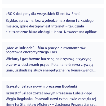
Szymczak Wiceprezesem ds. Serwisu Dystrybucji. ...
eBOK dostępny dla wszystkich Klientów Enei!
31
mar
Szybko, sprawnie, bez wychodzenia z domu i z każdego
2016
miejsca, gdzie dostępny jest internet – tak działa
elektroniczne biuro obsługi klienta. Nowoczesna aplikacja
eBOK jest już dostępna dla wszystkich Klientów Enei. ...
„Moc w ludziach” – film o pracy elektromonterów
29
pogotowia energetycznego Enei
mar
2016
Wichury i gwałtowne burze są najczęstszą przyczyną
przerw w dostawach prądu. Połamane drzewa zrywają
linie, uszkadzają słupy energetyczne i w konsekwencji
powodują nawet rozległe awarie sieci. Wtedy do akcji
wkraczają monterzy pogotowia energetycznego.
Krzysztof Szlaga nowym prezesem Bogdanki
25
mar
Krzysztof Szlaga został nowym Prezesem Lubelskiego
2016
Węgla Bogdanka. Pozostali nowi członkowie zarządu tej
firmy to: Stanisław Misterek – Zastępca Prezesa Zarządu