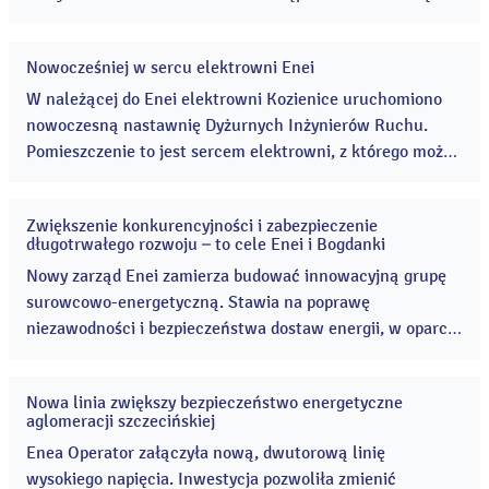
ds. Ekonomiczno-Finansowych oraz Adam Partyka –
Zastępca Prezesa Zarządu ds. Pracowniczych i
Nowocześniej w sercu elektrowni Enei
Społecznych. ...
22
mar
W należącej do Enei elektrowni Kozienice uruchomiono
2016
nowoczesną nastawnię Dyżurnych Inżynierów Ruchu.
Pomieszczenie to jest sercem elektrowni, z którego można
zarządzać produkują prądu. Nowe stanowiska wyposażone
są w najnowocześniejszy sprzęt, co podnosi
Zwiększenie konkurencyjności i zabezpieczenie
bezpieczeństwo i ułatwia pracę.
21
długotrwałego rozwoju – to cele Enei i Bogdanki
mar
2016
Nowy zarząd Enei zamierza budować innowacyjną grupę
surowcowo-energetyczną. Stawia na poprawę
niezawodności i bezpieczeństwa dostaw energii, w oparciu
o polskie paliwo, jakim jest węgiel kamienny. W
najbliższym czasie Grupa będzie zwiększać efektywność
Nowa linia zwiększy bezpieczeństwo energetyczne
operacyjną, poprzez budowanie optymalnych synergii.
18
aglomeracji szczecińskiej
mar
2016
Enea Operator załączyła nową, dwutorową linię
wysokiego napięcia. Inwestycja pozwoliła zmienić