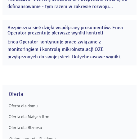
dofinansowanie - tym razem w zakresie rozwoju
infrastruktury elektroenergetycznej wspierającej
elektromobilność. ...
Bezpieczna sieć dzięki współpracy prosumentów. Enea
14
Operator prezentuje pierwsze wyniki kontroli
lip
2026
Enea Operator kontynuuje prace związane z
monitoringiem i kontrolą mikroinstalacji OZE
przyłączonych do swojej sieci. Dotychczasowe wyniki
potwierdzają, że zdecydowana większość prosumentów
wywiązuje się z obowiązków wynikających z umów oraz
przepisów i eksploatuje swoje instalacje zgodnie ze
zgłoszonymi parametrami. ...
Oferta
Oferta dla domu
Oferta dla Małych firm
Oferta dla Biznesu
Zielona energia Dla domu