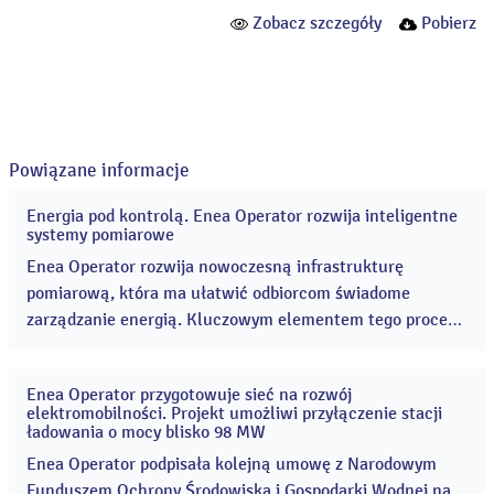
Zobacz szczegóły
Pobierz
Powiązane informacje
Energia pod kontrolą. Enea Operator rozwija inteligentne
29
systemy pomiarowe
lip
2026
Enea Operator rozwija nowoczesną infrastrukturę
pomiarową, która ma ułatwić odbiorcom świadome
zarządzanie energią. Kluczowym elementem tego procesu
są liczniki zdalnego odczytu (LZO), czyli inteligentne
urządzenia pomiarowe automatycznie przekazujące dane
Enea Operator przygotowuje sieć na rozwój
o zużyciu energii do operatora sieci. ...
27
elektromobilności. Projekt umożliwi przyłączenie stacji
lip
ładowania o mocy blisko 98 MW
2026
Enea Operator podpisała kolejną umowę z Narodowym
Funduszem Ochrony Środowiska i Gospodarki Wodnej na