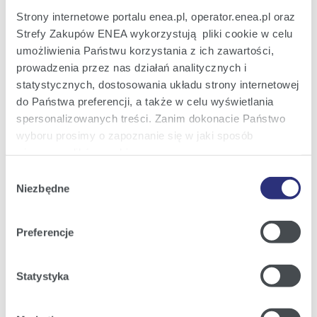
Strony internetowe portalu enea.pl, operator.enea.pl oraz
Strefy Zakupów ENEA wykorzystują pliki cookie w celu
umożliwienia Państwu korzystania z ich zawartości,
prowadzenia przez nas działań analitycznych i
inia 110kV Pakość-Żnin.jpg
|
(jpg; 1,7 MB)
statystycznych, dostosowania układu strony internetowej
do Państwa preferencji, a także w celu wyświetlania
Zobacz szczegóły
Pobierz
spersonalizowanych treści. Zanim dokonacie Państwo
wyboru prosimy o zapoznanie się w jaki sposób
używamy plików cookie.
Wybór
Szczegółowe informacje na ten temat znajdziecie
Niezbędne
zgody
Państwo pod zakładkami obok oraz w naszej
Polityce
Cookies
.
Preferencje
Klikając
Akceptuję wszystkie
wyrażają Państwo
zgodę na umieszczenie wszystkich rodzajów plików
Statystyka
cookie z których korzystamy, na Państwa urządzeniu.
Klikając
Zmień ustawienia
, możecie Państwo wybrać