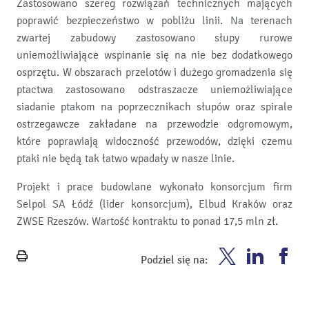
Zastosowano szereg rozwiązań technicznych mających
poprawić bezpieczeństwo w pobliżu linii. Na terenach
zwartej zabudowy zastosowano słupy rurowe
uniemożliwiające wspinanie się na nie bez dodatkowego
osprzętu. W obszarach przelotów i dużego gromadzenia się
ptactwa zastosowano odstraszacze uniemożliwiające
siadanie ptakom na poprzecznikach słupów oraz spirale
ostrzegawcze zakładane na przewodzie odgromowym,
które poprawiają widoczność przewodów, dzięki czemu
ptaki nie będą tak łatwo wpadały w nasze linie.
Projekt i prace budowlane wykonało konsorcjum firm
Selpol SA Łódź (lider konsorcjum), Elbud Kraków oraz
ZWSE Rzeszów. Wartość kontraktu to ponad 17,5 mln zł.
Enea
Enea
En
Podziel się na:
Wydrukuj
Twitter
Youtube
Fa
stronę