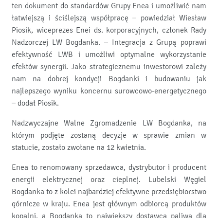
ten dokument do standardów Grupy Enea i umożliwić nam
łatwiejszą i ściślejszą współpracę – powiedział Wiesław
Piosik, wiceprezes Enei ds. korporacyjnych, członek Rady
Nadzorczej LW Bogdanka. – Integracja z Grupą poprawi
efektywność LWB i umożliwi optymalne wykorzystanie
efektów synergii. Jako strategicznemu inwestorowi zależy
nam na dobrej kondycji Bogdanki i budowaniu jak
najlepszego wyniku koncernu surowcowo-energetycznego
– dodał Piosik.
Nadzwyczajne Walne Zgromadzenie LW Bogdanka, na
którym podjęte zostaną decyzje w sprawie zmian w
statucie, zostało zwołane na 12 kwietnia.
Enea to renomowany sprzedawca, dystrybutor i producent
energii elektrycznej oraz cieplnej. Lubelski Węgiel
Bogdanka to z kolei najbardziej efektywne przedsiębiorstwo
górnicze w kraju. Enea jest głównym odbiorcą produktów
kopalni, a Bogdanka to największy dostawca paliwa dla