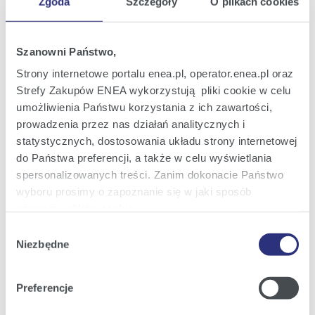
Zgoda
Szczegóły
O plikach cookies
Szanowni Państwo,
Strony internetowe portalu enea.pl, operator.enea.pl oraz
Strefy Zakupów ENEA wykorzystują pliki cookie w celu
fot. z archiwum LW Bogdanka S.A.jpg
|
(jpg; 0,4 MB)
umożliwienia Państwu korzystania z ich zawartości,
prowadzenia przez nas działań analitycznych i
Zobacz szczegóły
Pobierz
statystycznych, dostosowania układu strony internetowej
do Państwa preferencji, a także w celu wyświetlania
spersonalizowanych treści. Zanim dokonacie Państwo
wyboru prosimy o zapoznanie się w jaki sposób
używamy plików cookie.
Powiązane informacje
Wybór
Szczegółowe informacje na ten temat znajdziecie
Niezbędne
zgody
Został niespełna tydzień do zawodów triathlonowych w
04
Państwo pod zakładkami obok oraz w naszej
Polityce
Żninie. Ostatnia szansa na start w Enea Żnin Triathlon
sie
Cookies
.
2026
Listy startowe są już prawie pełne, ale wciąż można
Preferencje
jeszcze dołączyć do ponad 1500 zawodników, którzy
Klikając
Akceptuję wszystkie
wyrażają Państwo