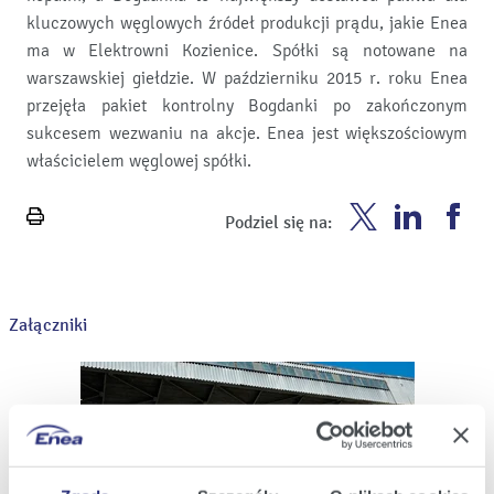
kluczowych węglowych źródeł produkcji prądu, jakie Enea
ma w Elektrowni Kozienice. Spółki są notowane na
warszawskiej giełdzie. W październiku 2015 r. roku Enea
przejęła pakiet kontrolny Bogdanki po zakończonym
sukcesem wezwaniu na akcje. Enea jest większościowym
właścicielem węglowej spółki.
Enea
Enea
En
Podziel się na:
Wydrukuj
Twitter
Youtube
Fa
stronę
Załączniki