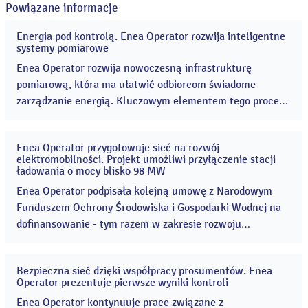
Powiązane informacje
Energia pod kontrolą. Enea Operator rozwija inteligentne
29
systemy pomiarowe
lip
2026
Enea Operator rozwija nowoczesną infrastrukturę
pomiarową, która ma ułatwić odbiorcom świadome
zarządzanie energią. Kluczowym elementem tego procesu
są liczniki zdalnego odczytu (LZO), czyli inteligentne
urządzenia pomiarowe automatycznie przekazujące dane
Enea Operator przygotowuje sieć na rozwój
o zużyciu energii do operatora sieci. ...
27
elektromobilności. Projekt umożliwi przyłączenie stacji
lip
ładowania o mocy blisko 98 MW
2026
Enea Operator podpisała kolejną umowę z Narodowym
Funduszem Ochrony Środowiska i Gospodarki Wodnej na
dofinansowanie - tym razem w zakresie rozwoju
infrastruktury elektroenergetycznej wspierającej
elektromobilność. ...
Bezpieczna sieć dzięki współpracy prosumentów. Enea
14
Operator prezentuje pierwsze wyniki kontroli
lip
2026
Enea Operator kontynuuje prace związane z