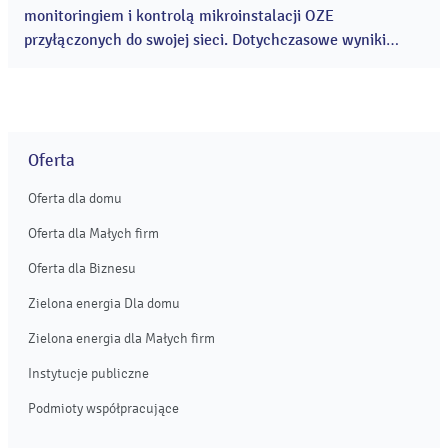
monitoringiem i kontrolą mikroinstalacji OZE
przyłączonych do swojej sieci. Dotychczasowe wyniki
potwierdzają, że zdecydowana większość prosumentów
wywiązuje się z obowiązków wynikających z umów oraz
przepisów i eksploatuje swoje instalacje zgodnie ze
zgłoszonymi parametrami. ...
Oferta
Oferta dla domu
Oferta dla Małych firm
Oferta dla Biznesu
Zielona energia Dla domu
Zielona energia dla Małych firm
Instytucje publiczne
Podmioty współpracujące