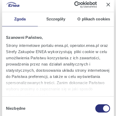
Zgoda
Szczegóły
O plikach cookies
Szanowni Państwo,
Strony internetowe portalu enea.pl, operator.enea.pl oraz
Strefy Zakupów ENEA wykorzystują pliki cookie w celu
Enea - film - Moc w ludziach (10).jpg
|
(jpg; 0,9 MB)
umożliwienia Państwu korzystania z ich zawartości,
prowadzenia przez nas działań analitycznych i
Zobacz szczegóły
Pobierz
statystycznych, dostosowania układu strony internetowej
do Państwa preferencji, a także w celu wyświetlania
spersonalizowanych treści. Zanim dokonacie Państwo
wyboru prosimy o zapoznanie się w jaki sposób
używamy plików cookie.
Wybór
Szczegółowe informacje na ten temat znajdziecie
Niezbędne
zgody
Państwo pod zakładkami obok oraz w naszej
Polityce