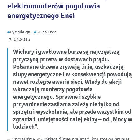
elektromonterów pogotowia
energetycznego Enei
,
#
Dystrybucja
#
Grupa Enea
29.03.2016
Wichury i gwałtowne burze są najczęstszą
przyczyną przerw w dostawach prądu.
Połamane drzewa zrywają linie, uszkadzają
słupy energetyczne i w konsekwencji powodują
nawet rozległe awarie sieci. Wtedy do akcji
wkraczają monterzy pogotowia
energetycznego. Sprawne i szybkie
przywrócenie zasilania zależy nie tylko od
sprzętu i wyszkolenia, ale przede wszystkim od
zgrania i umiejętności całej ekipy – od „Mocy w
ludziach”.
– Chcieliśmy w krótkim filmie pokazać, kto stoi po drugiej