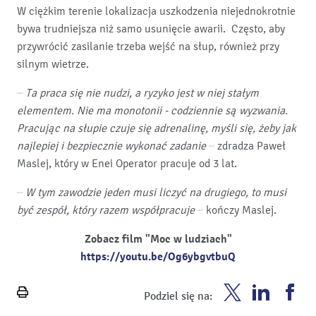
W ciężkim terenie lokalizacja uszkodzenia niejednokrotnie
bywa trudniejsza niż samo usunięcie awarii. Często, aby
przywrócić zasilanie trzeba wejść na słup, również przy
silnym wietrze.
– Ta praca się nie nudzi, a ryzyko jest w niej stałym
elementem. Nie ma monotonii - codziennie są wyzwania.
Pracując na słupie czuje się adrenalinę, myśli się, żeby jak
najlepiej i bezpiecznie wykonać zadanie –
zdradza Paweł
Maslej, który w Enei Operator pracuje od 3 lat.
– W tym zawodzie jeden musi liczyć na drugiego, to musi
być zespół, który razem współpracuje –
kończy Maslej.
Zobacz film "Moc w ludziach"
https://youtu.be/Og6ybgvtbuQ
Enea
Enea
En
Podziel się na:
Wydrukuj
Twitter
Youtube
Fa
stronę