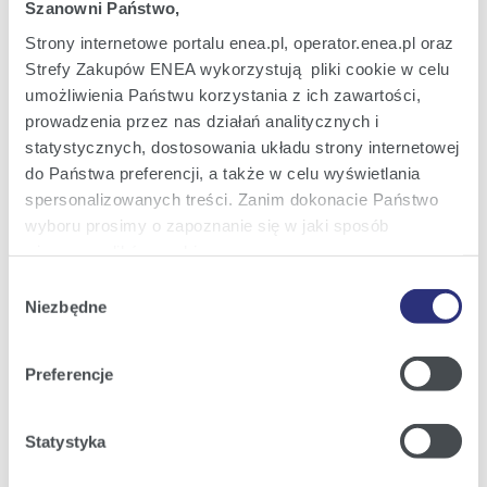
Szanowni Państwo,
Zobacz szczegóły
Pobierz
Strony internetowe portalu enea.pl, operator.enea.pl oraz
Strefy Zakupów ENEA wykorzystują pliki cookie w celu
umożliwienia Państwu korzystania z ich zawartości,
prowadzenia przez nas działań analitycznych i
statystycznych, dostosowania układu strony internetowej
do Państwa preferencji, a także w celu wyświetlania
spersonalizowanych treści. Zanim dokonacie Państwo
wyboru prosimy o zapoznanie się w jaki sposób
używamy plików cookie.
Wybór
Szczegółowe informacje na ten temat znajdziecie
Niezbędne
zgody
Państwo pod zakładkami obok oraz w naszej
Polityce
Cookies
.
ENERGIA+ Iskrzące Emocje w Poznaniu
|
(jpg; 0,5 MB)
Preferencje
Klikając
Akceptuję wszystkie
wyrażają Państwo
Zobacz szczegóły
Pobierz
zgodę na umieszczenie wszystkich rodzajów plików
Statystyka
cookie z których korzystamy, na Państwa urządzeniu.
Klikając
Zmień ustawienia
, możecie Państwo wybrać