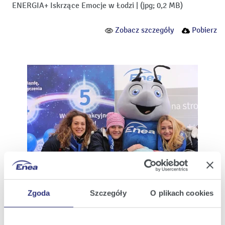
ENERGIA+ Iskrzące Emocje w Łodzi
|
(jpg; 0,2 MB)
Zobacz szczegóły
Pobierz
ENERGIA+ Iskrzące Emocje w Muszynie z siatkarkami
Zgoda
Szczegóły
O plikach cookies
Polskiego Cukru Muszynianki Enei
|
(JPG; 0,6 MB)