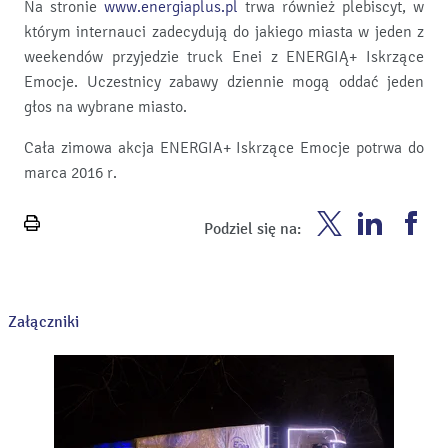
Na stronie
www.energiaplus.pl
trwa również plebiscyt, w
którym internauci zadecydują do jakiego miasta w jeden z
weekendów przyjedzie truck Enei z ENERGIĄ+ Iskrzące
Emocje. Uczestnicy zabawy dziennie mogą oddać jeden
głos na wybrane miasto.
Cała zimowa akcja ENERGIA+ Iskrzące Emocje potrwa do
marca 2016 r.
Enea
Enea
En
Podziel się na:
Wydrukuj
Twitter
Youtube
Fa
stronę
Załączniki