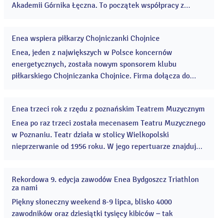
Akademii Górnika Łęczna. To początek współpracy z
zasłużonym klubem z Lubelszczyzny, silnie związanym z
regionem i aspirującym do rywalizacji w ekstraklasie
Enea wspiera piłkarzy Chojniczanki Chojnice
piłkarskiej. ...
19
lip
Enea, jeden z największych w Polsce koncernów
2023
energetycznych, została nowym sponsorem klubu
piłkarskiego Chojniczanka Chojnice. Firma dołącza do
grona platynowych sponsorów drużyny piłkarskiej, która
istnieje już od prawie stu lat. ...
Enea trzeci rok z rzędu z poznańskim Teatrem Muzycznym
12
lip
Enea po raz trzeci została mecenasem Teatru Muzycznego
2023
w Poznaniu. Teatr działa w stolicy Wielkopolski
nieprzerwanie od 1956 roku. W jego repertuarze znajdują
się znane hity z broadwayowskich scen oraz tytuły
autorskie. ...
Rekordowa 9. edycja zawodów Enea Bydgoszcz Triathlon
11
za nami
lip
2023
Piękny słoneczny weekend 8-9 lipca, blisko 4000
zawodników oraz dziesiątki tysięcy kibiców – tak