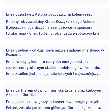
Firma dołącza do grona partnerów drużyny piłkarskiej,
która istnieje już ponad sto lat. ...
Enea pozostaje z Astorią Bydgoszcz na kolejny sezon
25
lip
Kolejny rok zawodnicy Klubu Koszykarskiego Astoria
2023
Bydgoszcz mogą liczyć na zaangażowanie sponsora
tytularnego - Enei. To ósmy rok z rzędu współpracy Enei z
Astorią Bydgoszcz, dzięki której drużyny klubu występują
pod nazwą Enea Abramczyk Astoria Bydgoszcz. ...
Enea Stadion – od dziś nowa nazwa stadionu miejskiego w
24
Poznaniu
lip
2023
Enea, wiodący koncern na rynku energii, została
sponsorem tytularnym stadionu miejskiego w Poznaniu.
Enea Stadion jest jedną z największych i najważniejszych
aren sportowych w Polsce. Na boisku przy Bułgarskiej
mecze rozgrywa duma Wielkopolski – Lech Poznań. ...
Enea partnerem głównym Górnika Łęczna oraz klubowej
21
Akademii Górnika
lip
2023
Enea, jeden z największych koncernów energetycznych
Polsce, została partnerem głównym Górnika Łęczna oraz