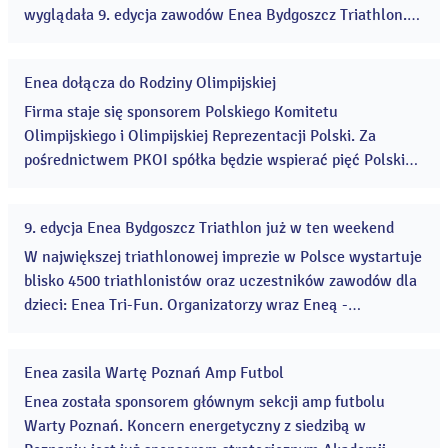
wyglądała 9. edycja zawodów Enea Bydgoszcz Triathlon.
To rekordowa pod względem liczby zawodników edycja i
wyjątkowa za sprawą licznych atrakcji przygotowanych
Enea dołącza do Rodziny Olimpijskiej
we współpracy ze sponsorem tytularnym zawodów -
10
lip
marką Enea. ...
Firma staje się sponsorem Polskiego Komitetu
2023
Olimpijskiego i Olimpijskiej Reprezentacji Polski. Za
pośrednictwem PKOI spółka będzie wspierać pięć Polskich
Związków Sportowych. Enea będzie towarzyszyć w drodze
po sukcesy na zawodach na arenie krajowej i
9. edycja Enea Bydgoszcz Triathlon już w ten weekend
międzynarodowej polskim zawodnikom triathlonu,
07
lip
wioślarstwa, tenisa stołowego, rugby oraz cheerleadingu.
W największej triathlonowej imprezie w Polsce wystartuje
2023
...
blisko 4500 triathlonistów oraz uczestników zawodów dla
dzieci: Enea Tri-Fun. Organizatorzy wraz Eneą -
sponsorem tytularnym zawodów - przygotowali wiele
atrakcji dla bydgoszczan i kibiców, którzy odwiedzą
Enea zasila Wartę Poznań Amp Futbol
Bydgoszcz 7, 8 i 9 lipca. ...
30
cze
Enea została sponsorem głównym sekcji amp futbolu
2023
Warty Poznań. Koncern energetyczny z siedzibą w