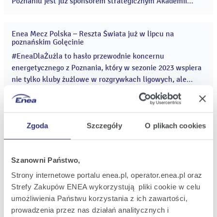
Poznaniu jest już sponsorem strategicznym Akademii
Warty Poznań oraz sponsorem sekcji kobiet najstarszego
klubu piłkarskiego w stolicy Wielkopolski. ...
Enea Mecz Polska – Reszta Świata już w lipcu na
28
poznańskim Golęcinie
cze
2023
#EneaDlaŻużla to hasło przewodnie koncernu
energetycznego z Poznania, który w sezonie 2023 wspiera
nie tylko kluby żużlowe w rozgrywkach ligowych, ale
również pojedyncze turnieje rangi mistrzowskiej i
towarzyskie. ...
Ponad 1100 osób pobiegnie przez historyczne tereny
22
zakładów HCP w hołdzie bohaterom Poznańskiego
cze
Zgoda
Szczegóły
O plikach cookies
Czerwca ’56
2023
Wyjątkowa, nowa trasa prowadząca przemysłowymi
terenami dawnych zakładów im. H. Cegielskiego
Szanowni Państwo,
przyciągnęła ponad 1100 zawodników. Start i meta biegu
Strony internetowe portalu enea.pl, operator.enea.pl oraz
pod historycznym muralem to doskonały sposób na
Strefy Zakupów ENEA wykorzystują pliki cookie w celu
uczczenie 67. ...
umożliwienia Państwu korzystania z ich zawartości,
Rusza kolejna edycja programu "Szyjemy sport na miarę z
22
Eneą"
prowadzenia przez nas działań analitycznych i
cze