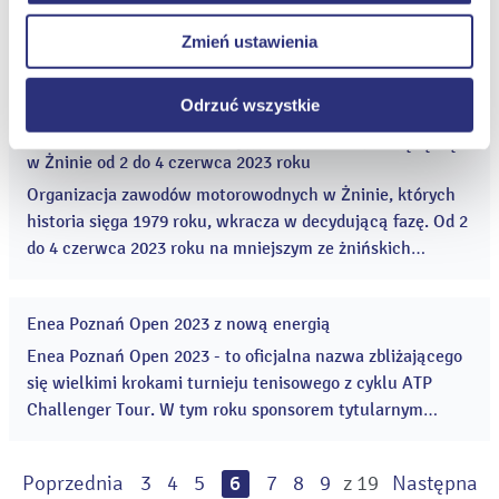
maj
Lidze Centralnej. ...
Jubileuszowa, piąta edycja Edison Festival już w pierwszy
prawidłowego wyświetlania i działania naszych stron
2023
weekend lipca odbędzie się nad Jeziorem Kierskim w
Zmień ustawienia
internetowych.
podpoznańskim Baranowie. Enea, koncern energetyczny z
Wielkopolski, po raz kolejny została sponsorem festiwalu.
Odrzuć wszystkie
...
Motorowodne Mistrzostwa Świata HYDRO GP odbędą się
19
w Żninie od 2 do 4 czerwca 2023 roku
maj
2023
Organizacja zawodów motorowodnych w Żninie, których
historia sięga 1979 roku, wkracza w decydującą fazę. Od 2
do 4 czerwca 2023 roku na mniejszym ze żnińskich
akwenów odbędą się Motorowodne Mistrzostwa Świata. ...
Enea Poznań Open 2023 z nową energią
18
maj
Enea Poznań Open 2023 - to oficjalna nazwa zbliżającego
2023
się wielkimi krokami turnieju tenisowego z cyklu ATP
Challenger Tour. W tym roku sponsorem tytularnym
imprezy została Enea – koncern energetyczny z siedzibą w
Poznaniu. ...
Poprzednia
3
4
5
6
7
8
9
z 19
Następna