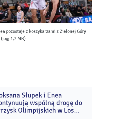
ea pozostaje z koszykarzami z Zielonej Góry
|
(jpg; 1,7 MB)
oksana Słupek i Enea
24
ontynuują wspólną drogę do
lip
2026
grzysk Olimpijskich w Los
ngeles