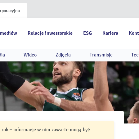
orporacyjna
 mediów
Relacje inwestorskie
ESG
Kariera
Kont
dia
Wideo
Zdjęcia
Transmisje
Tec
ż rok – informacje w nim zawarte mogą być