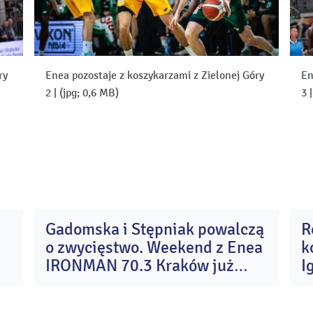
ry
Enea pozostaje z koszykarzami z Zielonej Góry
En
2
|
(jpg; 0,6 MB)
3
Gadomska i Stępniak powalczą
R
4
31
o zwycięstwo. Weekend z Enea
k
e
lip
26
2026
IRONMAN 70.3 Kraków już
I
wystartował
A