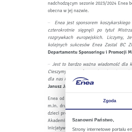
nadchodzącym sezonie 2023/2024 Enea bę
obecna w jej nazwie.
–
Enea jest sponsorem koszykarskiego 
czterokrotnie sięgnęli po tytuł Mistr
rozgrywkach europejskich. Liczymy, ż
kolejnych sukcesów Enea Zastal BC Zi
Departamentu Sponsoringu i Promocji Ma
–
Jest to bardzo ważna wiadomość dla k
Cieszymy się, że firma zdecydowała się 
dla nas kluczowy sezon więc zaufanie daj
Janusz Jasiński, przewodniczący rady na
Enea od lat wspiera sport – zarówno zaw
Zgoda
m.in. drużyn siatkarskich i koszykarsk
dzieci promuje w ramach projektu Enea 
Szanowni Państwo,
Akademię Warty Poznań i Akademię Jagiel
inicjatywy i wydarzenia sportowe na teren
Strony internetowe portalu e