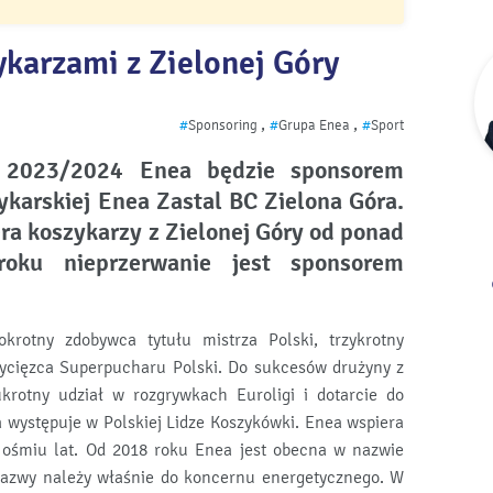
ykarzami z Zielonej Góry
,
,
#
Sponsoring
#
Grupa Enea
#
Sport
 2023/2024 Enea będzie sponsorem
ykarskiej Enea Zastal BC Zielona Góra.
ra koszykarzy z Zielonej Góry od ponad
oku nieprzerwanie jest sponsorem
krotny zdobywca tytułu mistrza Polski, trzykrotny
zwycięzca Superpucharu Polski. Do sukcesów drużyny z
ukrotny udział w rozgrywkach Euroligi i dotarcie do
 występuje w Polskiej Lidze Koszykówki. Enea wspiera
d ośmiu lat. Od 2018 roku Enea jest obecna w nazwie
 nazwy należy właśnie do koncernu energetycznego. W