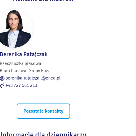
Berenika Ratajczak
Rzeczniczka prasowa
Biuro Prasowe Grupy Enea
berenika.ratajczak@enea.pl
+48 727 561 213
Pozostałe kontakty
Informacje dla dziennikarzy