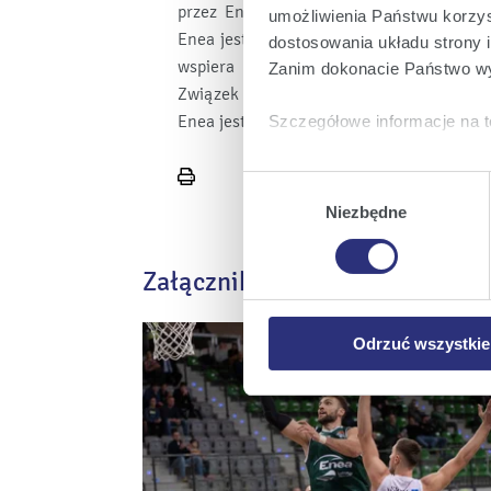
przez Eneę dołączył także żużel i najwa
umożliwienia Państwu korzyst
Enea jest też sponsorem Polskiego Komitet
dostosowania układu strony i
wspiera także Polski Związek Triathlon
Zanim dokonacie Państwo wy
Związek Tenisa Stołowego, Polski Związe
Enea jest także sponsorem tytularnym po
Szczegółowe informacje na t
Klikając
Akceptuję wszys
Wybór
Wydrukuj
których korzystamy, na Pańs
stronę
zgody
Niezbędne
Klikając
Zmień ustawieni
urządzeniu.
Załączniki
Klikając
Odrzuć wszystk
plików cookie niezbędnych do
Odrzuć wszystkie