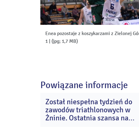
Enea pozostaje z koszykarzami z Zielonej Gó
1
|
(jpg; 1,7 MB)
Powiązane informacje
Został niespełna tydzień do
0
zawodów triathlonowych w
si
20
Żninie. Ostatnia szansa na
start w Enea Żnin Triathlon