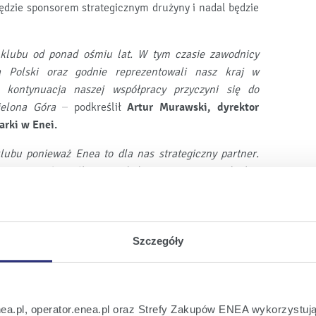
dzie sponsorem strategicznym drużyny i nadal będzie
klubu od ponad ośmiu lat. W tym czasie zawodnicy
za Polski oraz godnie reprezentowali nasz kraj w
e kontynuacja naszej współpracy przyczyni się do
elona Góra
– podkreślił
Artur Murawski, dyrektor
rki w Enei.
lubu ponieważ Enea to dla nas strategiczny partner.
kontynuować współpracę w kolejnym sezonie. To będzie
e nam siły i motywacji do dalszej pracy –
powiedział
dzorczej Grono S.S.A.
odowy, jak i młodzieżowy. Jest sponsorem tytularnym
Szczegóły
ich w północno-zachodniej Polsce. Edukację sportową
Akademia Sportu, wspierając Akademię Lecha Poznań,
lonii. Jako firma odpowiedzialna społecznie, wspiera
ie swojej działalności. Do wielu dyscyplin wspieranych
nea.pl, operator.enea.pl oraz Strefy Zakupów ENEA wykorzystują