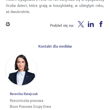
liczba dzieci, które grają w koszykówkę, w ubiegłym roku,
aż dwukrotnie.
Enea
Enea
En
Podziel się na:
Wydrukuj
Twitter
Youtube
Fa
stronę
Kontakt dla mediów
Berenika Ratajczak
Rzeczniczka prasowa
Biuro Prasowe Grupy Enea