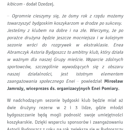
kibicom
- dodał Dzedzej.
–
Ogromnie cieszymy się, że ósmy rok z rzędu możemy
towarzyszyć bydgoskim koszykarzom w drodze po sukcesy.
Jesteśmy z klubem na dobre i na złe. Wierzymy, że po
porażce drużyna będzie jeszcze mocniejsza i w kolejnym
sezonie wróci do rozgrywek w ekstraklasie. Enea
Abramczyk Astoria Bydgoszcz to ambitny klub, który działa
w ważnym dla naszej Grupy mieście. Wsparcie zdolnych
sportowców, szczególnie wywodzących się z obszaru
naszej działalności, jest istotnym elementem
zaangażowania społecznego Enei
– powiedział
Mirosław
Jamroży, wiceprezes ds. organizacyjnych Enei Pomiary.
W nadchodzącym sezonie bydgoski klub będzie miał aż
dwie drużyny rezerw w 2 i 3 lidze, gdzie młodzi
bydgoszczanie będą mogli podnosić swoje umiejętności
koszykarskie. Dzięki wsparciu sponsorów i zaangażowaniu
Astorii Bydgoszcz z roku na rok zwiększa się w Bydgoszczy