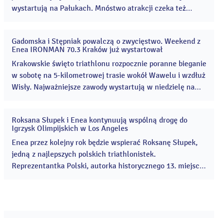
wystartują na Pałukach. Mnóstwo atrakcji czeka też
kibiców, którzy odwiedzą teren Cukrowni Żnin 8 i 9
sierpnia! Enea Żnin Triathlon to rodzinne zawody
Gadomska i Stępniak powalczą o zwycięstwo. Weekend z
sportowe, które co roku przyciągają coraz więcej
31
Enea IRONMAN 70.3 Kraków już wystartował
lip
uczestników i kibiców. ...
2026
Krakowskie święto triathlonu rozpocznie poranne bieganie
w sobotę na 5-kilometrowej trasie wokół Wawelu i wzdłuż
Wisły. Najważniejsze zawody wystartują w niedzielę na
Zakrzówku. Organizatorzy meldują, że wszystko gotowe.
...
Roksana Słupek i Enea kontynuują wspólną drogę do
24
Igrzysk Olimpijskich w Los Angeles
lip
2026
Enea przez kolejny rok będzie wspierać Roksanę Słupek,
jedną z najlepszych polskich triathlonistek.
Reprezentantka Polski, autorka historycznego 13. miejsca
na Igrzyskach Olimpijskich w Paryżu – najwyższego
wyniku w historii polskiego triathlonu, w tym roku zajęła
czwarte miejsce podczas Mistrzostw Europy w
hiszpańskiej Tarragonie. ...