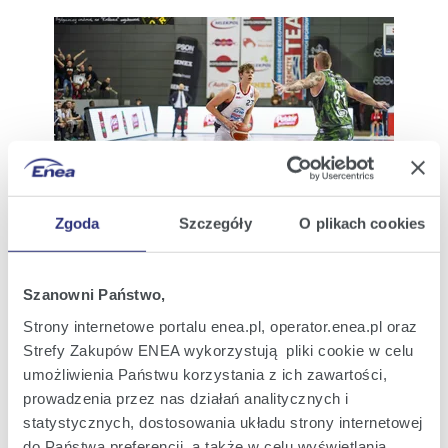
Zgoda
Szczegóły
O plikach cookies
Enea pozostaje z Astorią Bydgoszcz na kolejny sezon 1
|
Szanowni Państwo,
(JPG; 3,2 MB)
Strony internetowe portalu enea.pl, operator.enea.pl oraz
Zobacz szczegóły
Pobierz
Strefy Zakupów ENEA wykorzystują pliki cookie w celu
umożliwienia Państwu korzystania z ich zawartości,
prowadzenia przez nas działań analitycznych i
statystycznych, dostosowania układu strony internetowej
do Państwa preferencji, a także w celu wyświetlania