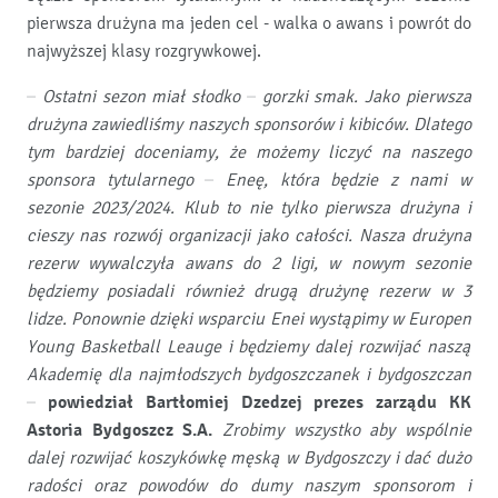
pierwsza drużyna ma jeden cel - walka o awans i powrót do
najwyższej klasy rozgrywkowej.
– Ostatni sezon miał słodko – gorzki smak. Jako pierwsza
drużyna zawiedliśmy naszych sponsorów i kibiców. Dlatego
tym bardziej doceniamy, że możemy liczyć na naszego
sponsora tytularnego – Eneę, która będzie z nami w
sezonie 2023/2024. Klub to nie tylko pierwsza drużyna i
cieszy nas rozwój organizacji jako całości. Nasza drużyna
rezerw wywalczyła awans do 2 ligi, w nowym sezonie
będziemy posiadali również drugą drużynę rezerw w 3
lidze. Ponownie dzięki wsparciu Enei wystąpimy w Europen
Young Basketball Leauge i będziemy dalej rozwijać naszą
Akademię dla najmłodszych bydgoszczanek i bydgoszczan
–
powiedział Bartłomiej Dzedzej prezes zarządu KK
Astoria Bydgoszcz S.A.
Zrobimy wszystko aby wspólnie
dalej rozwijać koszykówkę męską w Bydgoszczy i dać dużo
radości oraz powodów do dumy naszym sponsorom i