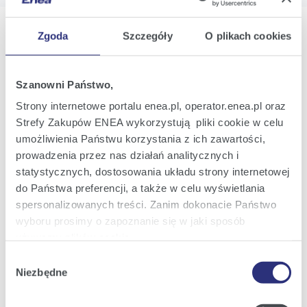
Zgoda
Szczegóły
O plikach cookies
Oferta
Szanowni Państwo,
Strony internetowe portalu enea.pl, operator.enea.pl oraz
Oferta dla domu
Strefy Zakupów ENEA wykorzystują pliki cookie w celu
Oferta dla Małych firm
umożliwienia Państwu korzystania z ich zawartości,
prowadzenia przez nas działań analitycznych i
Oferta dla Biznesu
statystycznych, dostosowania układu strony internetowej
Zielona energia Dla domu
do Państwa preferencji, a także w celu wyświetlania
Zielona energia dla Małych firm
spersonalizowanych treści. Zanim dokonacie Państwo
wyboru prosimy o zapoznanie się w jaki sposób
Instytucje publiczne
używamy plików cookie.
Podmioty współpracujące
Wybór
Szczegółowe informacje na ten temat znajdziecie
Niezbędne
zgody
Państwo pod zakładkami obok oraz w naszej
Polityce
Cookies
.