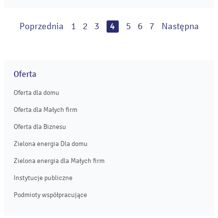
Połaniec będzie pracował w następującym składzie: prezes
zarządu – Lech Żak, wiceprezes zarządu ds. technicznych
Poprzednia
1
2
3
4
5
6
7
Następna
– Marek Ryński oraz wiceprezes zarządu ds. finansowych –
Jacek Kutz. ...
Oferta
Oferta dla domu
Oferta dla Małych firm
Oferta dla Biznesu
Zielona energia Dla domu
Zielona energia dla Małych firm
Instytucje publiczne
Podmioty współpracujące