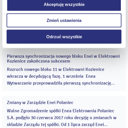
zgody na instalację plików cookie – odmowa ta nie
Jeździeckim „SKARB” Kozienice oraz Klubem Tenisa
Akceptuję wszystkie
dotyczy jednak plików cookie niezbędnych do
Nowy blok energetyczny Grupy Enea o mocy 1 075 MW
Stołowego Kozienice. ...
19
oddany do eksploatacji
prawidłowego wyświetlania i działania naszych stron
gru
Zmień ustawienia
2017
internetowych.
Grupa Enea otwiera nowy rozdział w historii polskiej
energetyki, oddając do eksploatacji ważną dla krajowego
systemu elektroenergetycznego inwestycję – blok
Odrzuć wszystkie
energetyczny na parametry nadkrytyczne o mocy 1 075
MW brutto w Elektrowni Kozienice. ...
Pierwsza synchronizacja nowego bloku Enei w Elektrowni
02
Kozienice zakończona sukcesem
wrz
2017
Rozruch nowego bloku 11 w Elektrowni Kozienice
wkracza w decydującą fazę. 1 września Enea
Wytwarzanie przeprowadziła pierwszą synchronizację
bloku o mocy 1075 MW z Krajowym Systemem
Elektroenergetycznym. ...
Zmiany w Zarządzie Enei Połaniec
30
cze
Walne Zgromadzenie spółki Enea Elektrownia Połaniec
2017
S.A. podjęło 30 czerwca 2017 roku decyzję o zmianach w
składzie Zarządu tej spółki. Od 1 lipca zarząd Enei