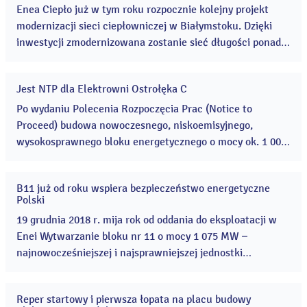
2019
Enea Ciepło już w tym roku rozpocznie kolejny projekt
modernizacji sieci ciepłowniczej w Białymstoku. Dzięki
inwestycji zmodernizowana zostanie sieć długości ponad
18 km. Zmiany odczują mieszkańcy Białegostoku –
zdecydowanie zwiększy się bezpieczeństwo systemu i
Jest NTP dla Elektrowni Ostrołęka C
niezawodność dostaw ciepła oferowanego przez Eneę
31
gru
Ciepło. ...
Po wydaniu Polecenia Rozpoczęcia Prac (Notice to
2018
Proceed) budowa nowoczesnego, niskoemisyjnego,
wysokosprawnego bloku energetycznego o mocy ok. 1 000
MW w Ostrołęce wchodzi w kolejny etap realizacji
inwestycji. ...
B11 już od roku wspiera bezpieczeństwo energetyczne
19
Polski
gru
2018
19 grudnia 2018 r. mija rok od oddania do eksploatacji w
Enei Wytwarzanie bloku nr 11 o mocy 1 075 MW –
najnowocześniejszej i najsprawniejszej jednostki
produkcyjnej w polskiej energetyce. Ten czas pokazał, jak
bardzo trafiona była ta inwestycja. ...
Reper startowy i pierwsza łopata na placu budowy
16