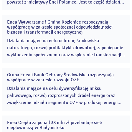
powstał z inicjatywy Enei Połaniec. Jest to część działań
proekologicznych związanych z przypadającym w 2019 r.
40-leciem Elektrowni Połaniec. ...
Enea Wytwarzanie i Gmina Kozienice rozpoczynają
27
współpracę w zakresie społecznej odpowiedzialności
mar
biznesu i transformacji energetycznej
2019
Działania mające na celu ochronę środowiska
naturalnego, rozwój profilaktyki zdrowotnej, zapobieganie
wykluczeniu społecznemu oraz wspieranie transformacji
energetycznej, to główne założenia listu intencyjnego
podpisanego przez Eneę Wytwarzanie i Gminę Kozienice. ...
Grupa Enea i Bank Ochrony Środowiska rozpoczynają
20
współpracę w zakresie rozwoju OZE
mar
2019
Działania mające na celu dywersyfikację miksu
paliwowego, rozwój rozproszonych źródeł energii oraz
zwiększenie udziału segmentu OZE w produkcji energii
elektrycznej, to główne założenia listu intencyjnego
podpisanego przez Eneę S.A. oraz Eneę Wytwarzanie z
Enea Ciepło za ponad 38 mln zł przebuduje sieć
Bankiem Ochrony Środowiska i spółką inwestycyjną BOŚ
08
ciepłowniczą w Białymstoku
mar
Eko Profit. ...