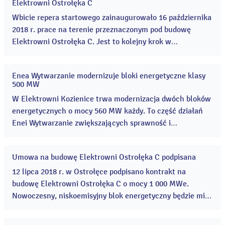
Elektrowni Ostrołęka C
paź
2018
Wbicie repera startowego zainaugurowało 16 października
2018 r. prace na terenie przeznaczonym pod budowę
Elektrowni Ostrołęka C. Jest to kolejny krok w
harmonogramie projektu budowy nowoczesnego,
niskoemisyjnego, wysokosprawnego bloku energetycznego
Enea Wytwarzanie modernizuje bloki energetyczne klasy
o mocy 1 000 MW, który będzie miał istotny wpływ na
09
500 MW
sie
bezpieczeństwo energetyczne kraju i rozwój gospodarczy
2018
W Elektrowni Kozienice trwa modernizacja dwóch bloków
północno-wschodniej Polski. ...
energetycznych o mocy 560 MW każdy. To część działań
Enei Wytwarzanie zwiększających sprawność i
efektywność jednostek wytwórczych, jednocześnie
dostosowujących je do wymogów dyrektywy IED oraz
Umowa na budowę Elektrowni Ostrołęka C podpisana
kBAT. ...
12
lip
12 lipca 2018 r. w Ostrołęce podpisano kontrakt na
2018
budowę Elektrowni Ostrołęka C o mocy 1 000 MWe.
Nowoczesny, niskoemisyjny blok energetyczny będzie miał
istotny wpływ na bezpieczeństwo energetyczne Polski. ...