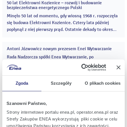
50 lat Elektrowni Kozienice – rozwój i budowanie
14
bezpieczeństwa energetycznego Polski
cze
2018
Minęło 50 lat od momentu, gdy wiosną 1968 r. rozpoczęła
się budowa Elektrowni Kozienice. Cztery lata później
popłynął z niej pierwszy prąd. Ostatnie dekady to okres
intensywnego rozwoju – zarówno elektrowni, jak i
gospodarki regionu. ...
Antoni Józwowicz nowym prezesem Enei Wytwarzanie
29
maj
Rada Nadzorcza spółki Enea Wytwarzanie, po
2018
przeprowadzonej procedurze kwalifikacyjnej, podjęła
decyzję o powołaniu z dniem 4 czerwca 2018 r. Antoniego
Józwowicza na stanowisko prezesa zarządu Enei
Zgoda
Szczegóły
O plikach cookies
Wytwarzanie. ...
Patronat pełen energii. Grupa Enea wspiera szkolnictwo
21
branżowe
maj
2018
Nowe wyzwania na rynku pracy, związane m.in. z
Szanowni Państwo,
pojawieniem się w branży energetycznej luki
Strony internetowe portalu enea.pl, operator.enea.pl oraz
pokoleniowej, wymagają działań w kierunku pozyskiwania
Strefy Zakupów ENEA wykorzystują pliki cookie w celu
nowych, młodych pracowników. Od jesieni 2017 r. w
umożliwienia Państwu korzystania z ich zawartości,