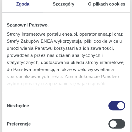
Patronat pełen energii. Grupa Enea wspiera szkolnictwo
Zgoda
Szczegóły
O plikach cookies
branżowe (1).jpg
|
(jpg; 0,9 MB)
Zobacz szczegóły
Pobierz
Szanowni Państwo,
Strony internetowe portalu enea.pl, operator.enea.pl oraz
Strefy Zakupów ENEA wykorzystują pliki cookie w celu
umożliwienia Państwu korzystania z ich zawartości,
prowadzenia przez nas działań analitycznych i
statystycznych, dostosowania układu strony internetowej
do Państwa preferencji, a także w celu wyświetlania
spersonalizowanych treści. Zanim dokonacie Państwo
wyboru prosimy o zapoznanie się w jaki sposób
używamy plików cookie.
Patronat pełen energii. Grupa Enea wspiera szkolnictwo
Wybór
branżowe (2).jpg
|
(jpg; 1,9 MB)
Szczegółowe informacje na ten temat znajdziecie
Niezbędne
zgody
Państwo pod zakładkami obok oraz w naszej
Polityce
Cookies
.
Zobacz szczegóły
Pobierz
Preferencje