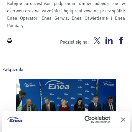
Kolejne uroczystości podpisania umów odbędą się w
czerwcu oraz we wrześniu i będą realizowane przez spółki:
Enea Operator, Enea Serwis, Enea Oświetlenie i Enea
Pomiary.
Enea
Enea
En
Podziel się na:
Wydrukuj
Twitter
Youtube
Fa
stronę
Załączniki