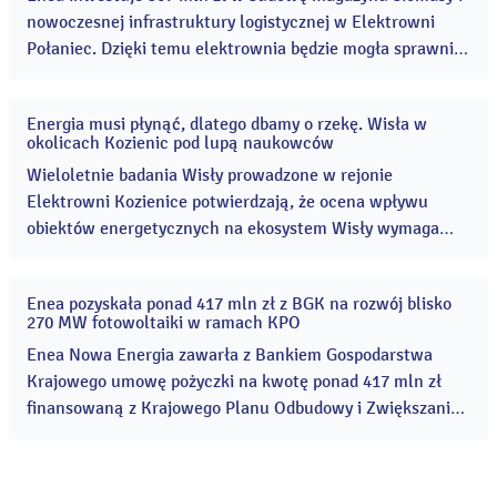
nowoczesnej infrastruktury logistycznej w Elektrowni
Połaniec. Dzięki temu elektrownia będzie mogła sprawnie
i bezpiecznie obsługiwać rosnący rosnące wykorzystanie
biomasy w elektrowni. ...
Energia musi płynąć, dlatego dbamy o rzekę. Wisła w
10
okolicach Kozienic pod lupą naukowców
lip
2026
Wieloletnie badania Wisły prowadzone w rejonie
Elektrowni Kozienice potwierdzają, że ocena wpływu
obiektów energetycznych na ekosystem Wisły wymaga
uwzględnienia wielu czynników środowiskowych. Wyniki
monitoringu wskazują, że na stan rzeki oddziałują
Enea pozyskała ponad 417 mln zł z BGK na rozwój blisko
jednocześnie m.in. susze, zmiany klimatu, regulacje rzeki
20
270 MW fotowoltaiki w ramach KPO
maj
oraz gatunki inwazyjne. ...
2026
Enea Nowa Energia zawarła z Bankiem Gospodarstwa
Krajowego umowę pożyczki na kwotę ponad 417 mln zł
finansowaną z Krajowego Planu Odbudowy i Zwiększania
Odporności (KPO). Jej celem jest budowa i rozwój
projektów farm fotowoltaicznych o mocy ok. 268 MW w
północno-zachodniej Polsce. ...