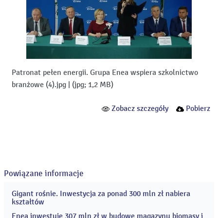
Patronat pełen energii. Grupa Enea wspiera szkolnictwo
branżowe (4).jpg
|
(jpg; 1,2 MB)
Zobacz szczegóły
Pobierz
Powiązane informacje
Gigant rośnie. Inwestycja za ponad 300 mln zł nabiera
24
kształtów
lip
2026
Enea inwestuje 307 mln zł w budowę magazynu biomasy i