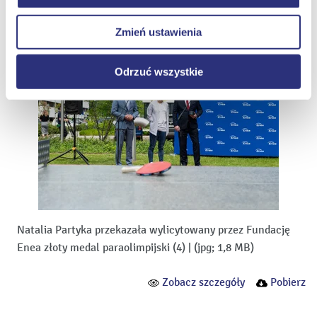
Zobacz szczegóły
Pobierz
dotyczy jednak plików cookie niezbędnych do
prawidłowego wyświetlania i działania naszych stron
Zmień ustawienia
internetowych.
Odrzuć wszystkie
Natalia Partyka przekazała wylicytowany przez Fundację
Enea złoty medal paraolimpijski (4)
|
(jpg; 1,8 MB)
Zobacz szczegóły
Pobierz