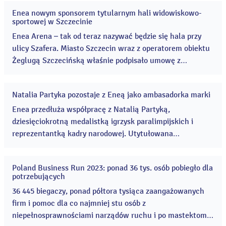
Enea nowym sponsorem tytularnym hali widowiskowo-
12
sportowej w Szczecinie
sty
2026
Enea Arena – tak od teraz nazywać będzie się hala przy
ulicy Szafera. Miasto Szczecin wraz z operatorem obiektu
Żeglugą Szczecińską właśnie podpisało umowę z
koncernem energetycznym Enea. W hali rozgrywane są
m.in. mecze piłki ręcznej siatkówki, koszykówki i zawody
Natalia Partyka pozostaje z Eneą jako ambasadorka marki
lekkoatletyczne, szermierki i gimnastyki sportowej. ...
25
cze
Enea przedłuża współpracę z Natalią Partyką,
2024
dziesięciokrotną medalistką igrzysk paralimpijskich i
reprezentantką kadry narodowej. Utytułowana
zawodniczka przez kolejny rok będzie ambasadorką marki
Enea. ...
Poland Business Run 2023: ponad 36 tys. osób pobiegło dla
05
potrzebujących
wrz
2023
36 445 biegaczy, ponad półtora tysiąca zaangażowanych
firm i pomoc dla co najmniej stu osób z
niepełnosprawnościami narządów ruchu i po mastektomii.