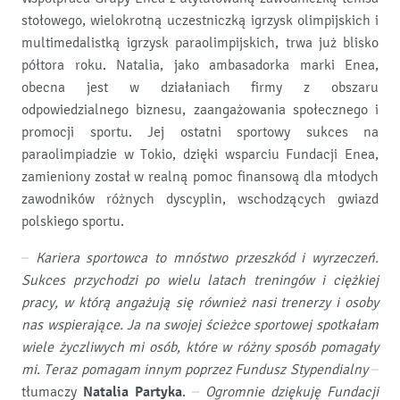
stołowego, wielokrotną uczestniczką igrzysk olimpijskich i
multimedalistką igrzysk paraolimpijskich, trwa już blisko
półtora roku. Natalia, jako ambasadorka marki Enea,
obecna jest w działaniach firmy z obszaru
odpowiedzialnego biznesu, zaangażowania społecznego i
promocji sportu. Jej ostatni sportowy sukces na
paraolimpiadzie w Tokio, dzięki wsparciu Fundacji Enea,
zamieniony został w realną pomoc finansową dla młodych
zawodników różnych dyscyplin, wschodzących gwiazd
polskiego sportu.
– Kariera sportowca to mnóstwo przeszkód i wyrzeczeń.
Sukces przychodzi po wielu latach treningów i ciężkiej
pracy, w którą angażują się również nasi trenerzy i osoby
nas wspierające. Ja na swojej ścieżce sportowej spotkałam
wiele życzliwych mi osób, które w różny sposób pomagały
mi. Teraz pomagam innym poprzez Fundusz Stypendialny
–
tłumaczy
Natalia Partyka
.
– Ogromnie dziękuję Fundacji