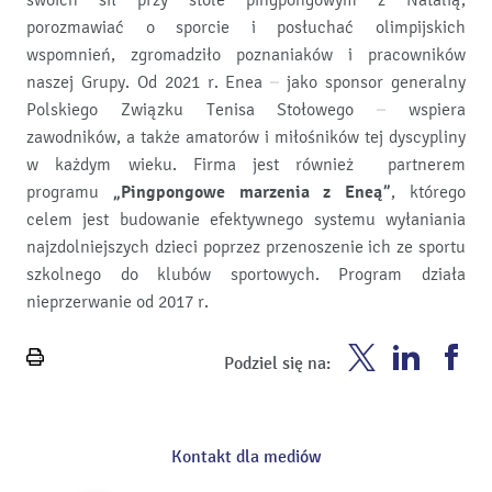
swoich sił przy stole pingpongowym z Natalią,
porozmawiać o sporcie i posłuchać olimpijskich
wspomnień, zgromadziło poznaniaków i pracowników
naszej Grupy. Od 2021 r. Enea – jako sponsor generalny
Polskiego Związku Tenisa Stołowego – wspiera
zawodników, a także amatorów i miłośników tej dyscypliny
w każdym wieku. Firma jest również partnerem
programu
„Pingpongowe marzenia z Eneą”
, którego
celem jest budowanie efektywnego systemu wyłaniania
najzdolniejszych dzieci poprzez przenoszenie ich ze sportu
szkolnego do klubów sportowych. Program działa
nieprzerwanie od 2017 r.
Enea
Enea
En
Podziel się na:
Wydrukuj
Twitter
Youtube
Fa
stronę
Kontakt dla mediów