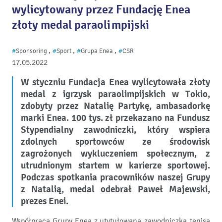
wylicytowany przez Fundację Enea
złoty medal paraolimpijski
,
,
,
#
Sponsoring
#
Sport
#
Grupa Enea
#
CSR
17.05.2022
W styczniu Fundacja Enea wylicytowała złoty
medal z igrzysk paraolimpijskich w Tokio,
zdobyty przez Natalię Partykę, ambasadorkę
marki Enea. 100 tys. zł przekazano na Fundusz
Stypendialny zawodniczki, który wspiera
zdolnych sportowców ze środowisk
zagrożonych wykluczeniem społecznym, z
utrudnionym startem w karierze sportowej.
Podczas spotkania pracowników naszej Grupy
z Natalią, medal odebrał Paweł Majewski,
prezes Enei.
Współpraca Grupy Enea z utytułowaną zawodniczką tenisa