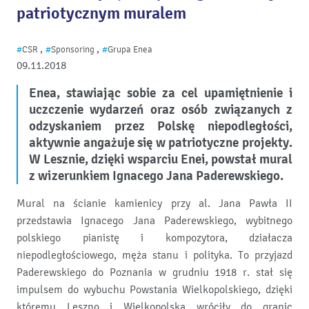
patriotycznym muralem
,
,
#
CSR
#
Sponsoring
#
Grupa Enea
09.11.2018
Enea, stawiając sobie za cel upamiętnienie i
uczczenie wydarzeń oraz osób związanych z
odzyskaniem przez Polskę niepodległości,
aktywnie angażuje się w patriotyczne projekty.
W
Lesznie, d
zięki wsparciu Enei, powstał mural
z wizerunkiem Ignacego Jana Paderewskiego.
Mural na ścianie kamienicy przy al. Jana Pawła II
przedstawia Ignacego Jana Paderewskiego, wybitnego
polskiego pianistę i kompozytora, działacza
niepodległościowego, męża stanu i polityka. To przyjazd
Paderewskiego do Poznania w grudniu 1918 r. stał się
impulsem do wybuchu Powstania Wielkopolskiego, dzięki
któremu Leszno i Wielkopolska wróciły do granic