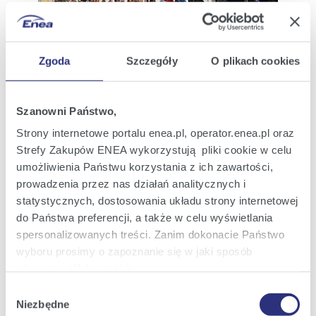
Leszno świętuje niepodległość nowym patriotycznym
Zgoda
Szczegóły
O plikach cookies
muralem (2).JPG
|
(JPG; 4,3 MB)
Zobacz szczegóły
Pobierz
Szanowni Państwo,
Strony internetowe portalu enea.pl, operator.enea.pl oraz
Strefy Zakupów ENEA wykorzystują pliki cookie w celu
umożliwienia Państwu korzystania z ich zawartości,
prowadzenia przez nas działań analitycznych i
statystycznych, dostosowania układu strony internetowej
do Państwa preferencji, a także w celu wyświetlania
spersonalizowanych treści. Zanim dokonacie Państwo
wyboru prosimy o zapoznanie się w jaki sposób
używamy plików cookie.
Wybór
Szczegółowe informacje na ten temat znajdziecie
Niezbędne
zgody