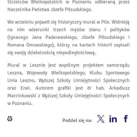
Strzelców Wielkopolskich w Poznaniu odbieraną przez
Naczelnika Państwa Józefa Piłsudskiego.
We wrześniu pojawił się historyczny mural w Pile. Widnieją
na nim wizerunki trzech mężów stanu i polityków
(Ignacego Jana Paderewskiego, Józefa Piłsudskiego i
Romana Dmowskiego), którzy na kartach historii zapisali
się swoją działalnością niepodległościową.
Mural w Lesznie jest wspólnym projektem samorządu
Leszna, Wojewody Wielkopolskiego, Klubu Sportowego
Unia Leszno, Wyższej Szkoły Umiejętności Społecznych
oraz Enei. Autorem grafiki jest dr hab. Arkadiusz
Marcinkowski z Wyższej Szkoły Umiejętności Społecznych
w Poznaniu.
Enea
Enea
En
Podziel się na:
Wydrukuj
Twitter
Youtube
Fa
stronę