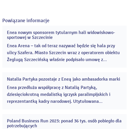
Powiązane informacje
Enea nowym sponsorem tytularnym hali widowiskowo-
12
sportowej w Szczecinie
sty
2026
Enea Arena – tak od teraz nazywać będzie się hala przy
ulicy Szafera. Miasto Szczecin wraz z operatorem obiektu
Żeglugą Szczecińską właśnie podpisało umowę z
koncernem energetycznym Enea. W hali rozgrywane są
m.in. mecze piłki ręcznej siatkówki, koszykówki i zawody
Natalia Partyka pozostaje z Eneą jako ambasadorka marki
lekkoatletyczne, szermierki i gimnastyki sportowej. ...
25
cze
Enea przedłuża współpracę z Natalią Partyką,
2024
dziesięciokrotną medalistką igrzysk paralimpijskich i
reprezentantką kadry narodowej. Utytułowana
zawodniczka przez kolejny rok będzie ambasadorką marki
Enea. ...
Poland Business Run 2023: ponad 36 tys. osób pobiegło dla
05
potrzebujących
wrz