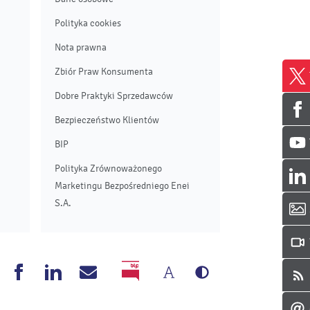
Polityka cookies
Nota prawna
Zbiór Praw Konsumenta
Dobre Praktyki Sprzedawców
Bezpieczeństwo Klientów
BIP
Polityka Zrównoważonego
Marketingu Bezpośredniego Enei
S.A.
Zmień
Wersja
nea
Enea
Enea
Napisz
BIP
rozmiar
czarno-
outube
Facebook
Linkedin
do