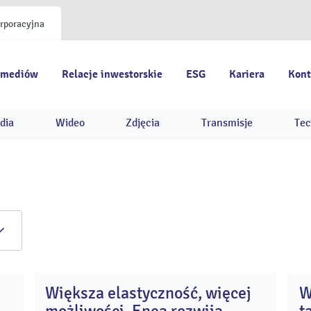
orporacyjna
 mediów
Relacje inwestorskie
ESG
Kariera
Kont
dia
Wideo
Zdjęcia
Transmisje
Tec
Większa elastyczność, więcej
W
9
21