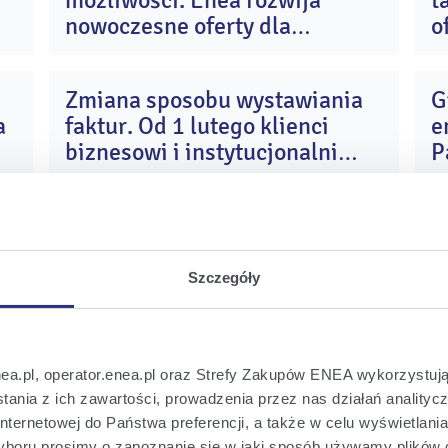
możliwości. Enea rozwija
t
p
lip
26
2026
nowoczesne oferty dla
o
gospodarstw domowych
Zmiana sposobu wystawiania
G
6
10
a
faktur. Od 1 lutego klienci
e
e
lut
26
2026
biznesowi i instytucjonalni
P
Enei odbierają swoje faktury w
Krajowym Systemie e-Faktur
EneoPewność - to stabilna
N
(KSeF)
0
12
cena prądu i wsparcie
k
y
sty
26
2026
profesjonalnego elektryka
Szczegóły
Enea z sukcesem zakończyła
E
2
25
na
akcję zbierania informacji,
h
nea.pl, operator.enea.pl oraz Strefy Zakupów ENEA wykorzystują
ź
lip
25
2025
zapewniających utrzymanie
ania z ich zawartości, prowadzenia przez nas działań analitycz
nternetowej do Państwa preferencji, a także w celu wyświetlani
korzystnej ceny energii dla
boru prosimy o zapoznanie się w jaki sposób używamy plików 