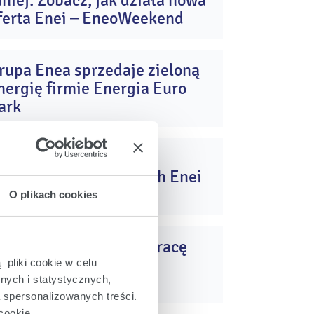
aniej: Zobacz, jak działa nowa
cze
2026
ferta Enei – EneoWeekend
rupa Enea sprzedaje zieloną
09
nergię firmie Energia Euro
lut
2026
ark
iższe ceny energii dla
18
lientów indywidualnych Enei
gru
2025
O plikach cookies
nea nawiązała współpracę
17
andlową z Alians-OZE
 pliki cookie w celu
lip
2025
nych i statystycznych,
a spersonalizowanych treści.
cookie.