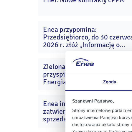
Enei. Nowe kontrakty cPPA
li
20
Enea przypomina:
1
Przedsiębiorco, do 30 czerwc
cz
20
2026 r. złóż „Informację o
pomocy” – zapewnisz sobie
prawo do ceny maksymalnej
Zielona #TransformacjaEnei
energii w drugim półroczu
3
przyspiesza. Enea Nowa
2024
st
20
Energia podsumowuje 2025
Zgoda
rok
Szanowni Państwo,
Enea informuje o
0
zatwierdzeniu zmiany taryfy 
Strony internetowe portalu e
pa
20
sprzedaż energii elektrycznej
umożliwienia Państwu korzyst
dostosowania układu strony i
Zanim dokonacie Państwo wy