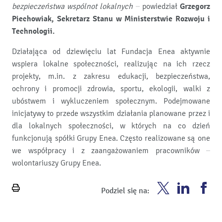
bezpieczeństwa wspólnot lokalnych
– powiedział
Grzegorz
Piechowiak, Sekretarz Stanu w Ministerstwie Rozwoju i
Technologii.
Działająca od dziewięciu lat Fundacja Enea aktywnie
wspiera lokalne społeczności, realizując na ich rzecz
projekty, m.in. z zakresu edukacji, bezpieczeństwa,
ochrony i promocji zdrowia, sportu, ekologii, walki z
ubóstwem i wykluczeniem społecznym. Podejmowane
inicjatywy to przede wszystkim działania planowane przez i
dla lokalnych społeczności, w których na co dzień
funkcjonują spółki Grupy Enea. Często realizowane są one
we współpracy i z zaangażowaniem pracowników –
wolontariuszy Grupy Enea.
Enea
Enea
En
Podziel się na:
Wydrukuj
Twitter
Youtube
Fa
stronę