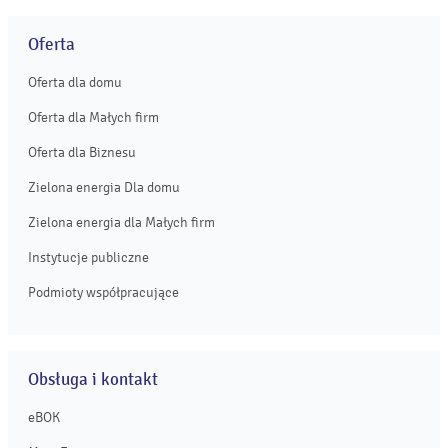
która przygotuje własną strefę atrakcji dla najmłodszych i
całych rodzin. ...
Oferta
Oferta dla domu
Oferta dla Małych firm
Oferta dla Biznesu
Zielona energia Dla domu
Zielona energia dla Małych firm
Instytucje publiczne
Podmioty współpracujące
Obsługa i kontakt
eBOK