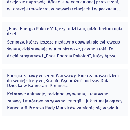
dzieje się naprawdę. Widać ją w odmienionej przestrzeni,
w lepszej atmosferze, w nowych relacjach i w poczuciu, że
wspólne działanie ma konkretny, bardzo realny sens. ...
„Enea Energia Pokoleń” łączy ludzi tam, gdzie technologia
24
dzieli
cze
2026
Seniorzy, którzy jeszcze niedawno obawiali się cyfrowego
świata, dziś stawiają w nim pierwsze, pewne kroki. To
dzięki programowi „Enea Energia Pokoleń”, który łączy
edukację z budowaniem relacji międzypokoleniowych i
przeciwdziała cyfrowemu wykluczeniu. ...
Energia zabawy w sercu Warszawy. Enea zaprasza dzieci
28
do swojej strefy w „Krainie Wyobraźni” podczas Dnia
maj
Dziecka w Kancelarii Premiera
2026
Kolorowe animacje, rodzinne wyzwania, kreatywne
zabawy i mnóstwo pozytywnej energii – już 31 maja ogrody
Kancelarii Prezesa Rady Ministrów zamienią się w wielką
„Krainę Wyobraźni”. Wśród partnerów ogólnopolskich
obchodów Dnia Dziecka organizowanych przez Kancelarię
Prezesa Rady Ministrów kolejny rok z rzędu jest Enea,