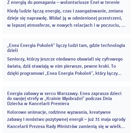
Z energią do pomagania – wolontariusze Enei w terenie
30
cze
Kiedy ludzie łączą energię, czas i zaangażowanie, zmiana
2026
dzieje się naprawdę. Widać ją w odmienionej przestrzeni,
w lepszej atmosferze, w nowych relacjach i w poczuciu, że
wspólne działanie ma konkretny, bardzo realny sens. ...
„Enea Energia Pokoleń” łączy ludzi tam, gdzie technologia
24
dzieli
cze
2026
Seniorzy, którzy jeszcze niedawno obawiali się cyfrowego
świata, dziś stawiają w nim pierwsze, pewne kroki. To
dzięki programowi „Enea Energia Pokoleń”, który łączy
edukację z budowaniem relacji międzypokoleniowych i
przeciwdziała cyfrowemu wykluczeniu. ...
Energia zabawy w sercu Warszawy. Enea zaprasza dzieci
28
do swojej strefy w „Krainie Wyobraźni” podczas Dnia
maj
Dziecka w Kancelarii Premiera
2026
Kolorowe animacje, rodzinne wyzwania, kreatywne
zabawy i mnóstwo pozytywnej energii – już 31 maja ogrody
Kancelarii Prezesa Rady Ministrów zamienią się w wielką