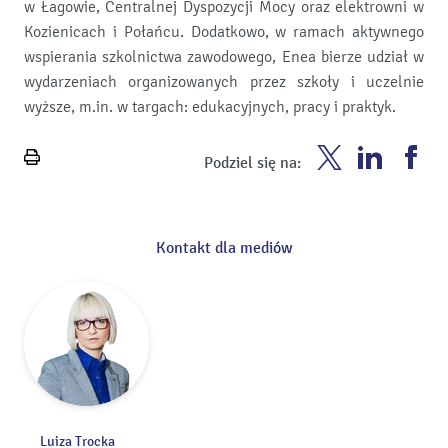
w Łagowie, Centralnej Dyspozycji Mocy oraz elektrowni w
Kozienicach i Połańcu. Dodatkowo, w ramach aktywnego
wspierania szkolnictwa zawodowego, Enea bierze udział w
wydarzeniach organizowanych przez szkoły i uczelnie
wyższe, m.in. w targach: edukacyjnych, pracy i praktyk.
Enea
Enea
En
Podziel się na:
Wydrukuj
Twitter
Youtube
Fa
stronę
Kontakt dla mediów
Luiza Trocka