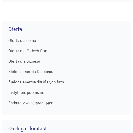
„Krainę Wyobraźni”. Wśród partnerów ogólnopolskich
obchodów Dnia Dziecka organizowanych przez Kancelarię
Prezesa Rady Ministrów kolejny rok z rzędu jest Enea,
która przygotuje własną strefę atrakcji dla najmłodszych i
całych rodzin. ...
Oferta
Oferta dla domu
Oferta dla Małych firm
Oferta dla Biznesu
Zielona energia Dla domu
Zielona energia dla Małych firm
Instytucje publiczne
Podmioty współpracujące
Obsługa i kontakt