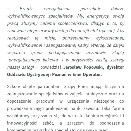
–
Branża energetyczna potrzebuje dobrze
wykwalifikowanych specjalistów. My, energetycy, swoją
pracą służymy całemu społeczeństwu, dbając o to, by
zapewnić nieprzerwany dostęp do energii elektrycznej. Aby
realizować tę misję, potrzebujemy wykształconej,
wykwalifikowanej i zaangażowanej kadry. Wierzę, że dzięki
wsparciu grona pedagogicznego uczniowie złapią
„energetycznego bakcyla” i w przyszłości zasilą szeregi
naszej załogi
– powiedział
Jarosław Popowski, dyrektor
Oddziału Dystrybucji Poznań w Enei Operator
.
Szkoły objęte patronatem Grupy Enea mogą liczyć na
zaangażowanie specjalistów w zajęcia praktyczne oraz na
doposażenie pracowni w urządzenia niezbędne do
prowadzenia zajęć praktycznej nauki zawodu. Taka forma
współpracy przyczynia się do wzrostu konkurencyjności i
innowacyjności szkół, a zarazem do podnoszenia
kompetencji przyszłych specjalistów na rynku pracy.