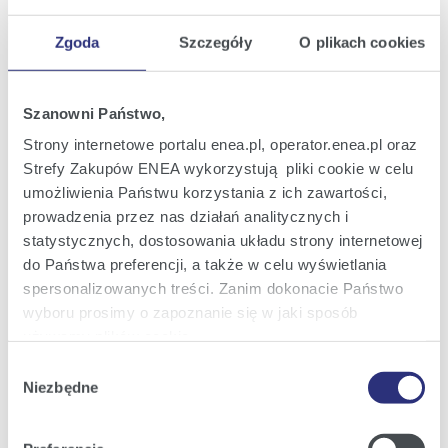
Załączniki
Zgoda
Szczegóły
O plikach cookies
Szanowni Państwo,
Strony internetowe portalu enea.pl, operator.enea.pl oraz
Strefy Zakupów ENEA wykorzystują pliki cookie w celu
umożliwienia Państwu korzystania z ich zawartości,
prowadzenia przez nas działań analitycznych i
statystycznych, dostosowania układu strony internetowej
do Państwa preferencji, a także w celu wyświetlania
spersonalizowanych treści. Zanim dokonacie Państwo
Szkoła z Gniezna pod patronetem Enei (1).jpg
|
(jpg; 0,5
wyboru prosimy o zapoznanie się w jaki sposób
MB)
używamy plików cookie.
Wybór
Zobacz szczegóły
Pobierz
Szczegółowe informacje na ten temat znajdziecie
Niezbędne
zgody
Państwo pod zakładkami obok oraz w naszej
Polityce
Cookies
.