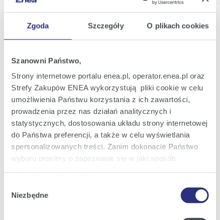
Zgoda
Szczegóły
O plikach cookies
Oferta
Szanowni Państwo,
Strony internetowe portalu enea.pl, operator.enea.pl oraz
Oferta dla domu
Strefy Zakupów ENEA wykorzystują pliki cookie w celu
Oferta dla Małych firm
umożliwienia Państwu korzystania z ich zawartości,
prowadzenia przez nas działań analitycznych i
Oferta dla Biznesu
statystycznych, dostosowania układu strony internetowej
Zielona energia Dla domu
do Państwa preferencji, a także w celu wyświetlania
Zielona energia dla Małych firm
spersonalizowanych treści. Zanim dokonacie Państwo
wyboru prosimy o zapoznanie się w jaki sposób
Instytucje publiczne
używamy plików cookie.
Podmioty współpracujące
Wybór
Szczegółowe informacje na ten temat znajdziecie
Niezbędne
zgody
Państwo pod zakładkami obok oraz w naszej
Polityce
Cookies
.