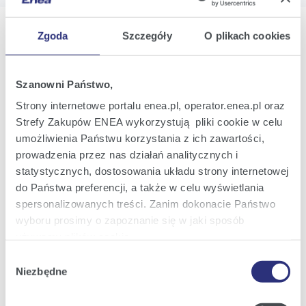
Zgoda
Szczegóły
O plikach cookies
Oferta
Szanowni Państwo,
Strony internetowe portalu enea.pl, operator.enea.pl oraz
Oferta dla domu
Strefy Zakupów ENEA wykorzystują pliki cookie w celu
Oferta dla Małych firm
umożliwienia Państwu korzystania z ich zawartości,
prowadzenia przez nas działań analitycznych i
Oferta dla Biznesu
statystycznych, dostosowania układu strony internetowej
Zielona energia Dla domu
do Państwa preferencji, a także w celu wyświetlania
Zielona energia dla Małych firm
spersonalizowanych treści. Zanim dokonacie Państwo
wyboru prosimy o zapoznanie się w jaki sposób
Instytucje publiczne
używamy plików cookie.
Podmioty współpracujące
Wybór
Szczegółowe informacje na ten temat znajdziecie
Niezbędne
zgody
Państwo pod zakładkami obok oraz w naszej
Polityce
Cookies
.