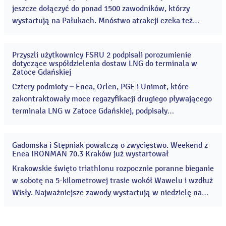
jeszcze dołączyć do ponad 1500 zawodników, którzy
wystartują na Pałukach. Mnóstwo atrakcji czeka też
kibiców, którzy odwiedzą teren Cukrowni Żnin 8 i 9
sierpnia! Enea Żnin Triathlon to rodzinne zawody
Przyszli użytkownicy FSRU 2 podpisali porozumienie
sportowe, które co roku przyciągają coraz więcej
03
dotyczące współdzielenia dostaw LNG do terminala w
sie
uczestników i kibiców. ...
Zatoce Gdańskiej
2026
Cztery podmioty – Enea, Orlen, PGE i Unimot, które
zakontraktowały moce regazyfikacji drugiego pływającego
terminala LNG w Zatoce Gdańskiej, podpisały
porozumienie umożliwiające wspólne korzystanie z
terminala FSRU 2. ...
Gadomska i Stępniak powalczą o zwycięstwo. Weekend z
31
Enea IRONMAN 70.3 Kraków już wystartował
lip
2026
Krakowskie święto triathlonu rozpocznie poranne bieganie
w sobotę na 5-kilometrowej trasie wokół Wawelu i wzdłuż
Wisły. Najważniejsze zawody wystartują w niedzielę na
Zakrzówku. Organizatorzy meldują, że wszystko gotowe.
...