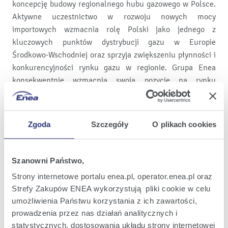
koncepcję budowy regionalnego hubu gazowego w Polsce.
Aktywne uczestnictwo w rozwoju nowych mocy
importowych wzmacnia rolę Polski jako jednego z
kluczowych punktów dystrybucji gazu w Europie
Środkowo-Wschodniej oraz sprzyja zwiększeniu płynności i
konkurencyjności rynku gazu w regionie. Grupa Enea
konsekwentnie wzmacnia swoją pozycję na rynku
sprzedaży gazu, rozwijając portfel klientów oraz
kompetencje handlowe w tym obszarze.
Zgoda
Szczegóły
O plikach cookies
Enea będzie kontynuować działania zmierzające do
dalszego rozwoju kompetencji w obszarze rynku gazu i
LNG oraz aktywnego udziału w projektach
Szanowni Państwo,
infrastrukturalnych wspierających transformację
Strony internetowe portalu enea.pl, operator.enea.pl oraz
energetyczną, bezpieczeństwo dostaw oraz rozwój
Strefy Zakupów ENEA wykorzystują pliki cookie w celu
konkurencyjnego rynku energii w Polsce.
umożliwienia Państwu korzystania z ich zawartości,
Enea
Enea
En
prowadzenia przez nas działań analitycznych i
Podziel się na:
Wydrukuj
statystycznych, dostosowania układu strony internetowej
Twitter
Youtube
Fa