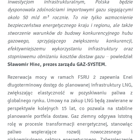
inwestycjom infrastrukturalnym, Polska będzie
dysponowała zdolnościami importowymi gazu sięgającymi
około 50 mld m³ rocznie. To nie tylko wzmocnienie
bezpieczeństwa energetycznego kraju i regionu, ale także
stworzenie warunków do budowy konkurencyjnego hubu
gazowego, sprzyjającego zwiększeniu konkurencji,
efektywniejszemu wykorzystaniu infrastruktury oraz
stopniowemu obniżaniu kosztów dostaw gazu –
powiedział
Sławomir Hinc, prezes zarządu GAZ-SYSTEM
.
Rezerwacja mocy w ramach FSRU 2 zapewnia Enei
długoterminowy dostęp do planowanej infrastruktury LNG,
zwiększając elastyczność w pozyskiwaniu paliwa z
globalnego rynku. Umowy na zakup LNG będą zawierane w
perspektywie kolejnych 15 lat, co pozwala na stabilne
planowanie portfela dostaw. Gaz ziemny odgrywa istotną
rolę w procesie transformacji energetycznej, stanowiąc
paliwo wspierające rozwój nowoczesnego i
niskoemisyjnego sektora energetycznego. Zabezpieczenie