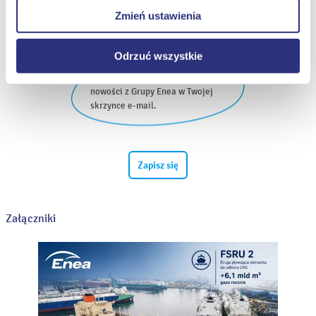
prawidłowego wyświetlania i działania naszych stron
Zmień ustawienia
internetowych.
Informacje dla dziennikarzy
Odrzuć wszystkie
Najnowsze informacje prasowe i
nowości z Grupy Enea w Twojej
skrzynce e-mail.
Zapisz się
Załączniki