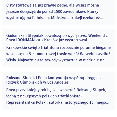
2026
Listy startowe są już prawie pełne, ale wciąż można
jeszcze dołączyć do ponad 1500 zawodników, którzy
wystartują na Pałukach. Mnóstwo atrakcji czeka też
kibiców, którzy odwiedzą teren Cukrowni Żnin 8 i 9
sierpnia! Enea Żnin Triathlon to rodzinne zawody
Gadomska i Stępniak powalczą o zwycięstwo. Weekend z
sportowe, które co roku przyciągają coraz więcej
31
Enea IRONMAN 70.3 Kraków już wystartował
lip
uczestników i kibiców. ...
2026
Krakowskie święto triathlonu rozpocznie poranne bieganie
w sobotę na 5-kilometrowej trasie wokół Wawelu i wzdłuż
Wisły. Najważniejsze zawody wystartują w niedzielę na
Zakrzówku. Organizatorzy meldują, że wszystko gotowe.
...
Roksana Słupek i Enea kontynuują wspólną drogę do
24
Igrzysk Olimpijskich w Los Angeles
lip
2026
Enea przez kolejny rok będzie wspierać Roksanę Słupek,
jedną z najlepszych polskich triathlonistek.
Reprezentantka Polski, autorka historycznego 13. miejsca
na Igrzyskach Olimpijskich w Paryżu – najwyższego
wyniku w historii polskiego triathlonu, w tym roku zajęła