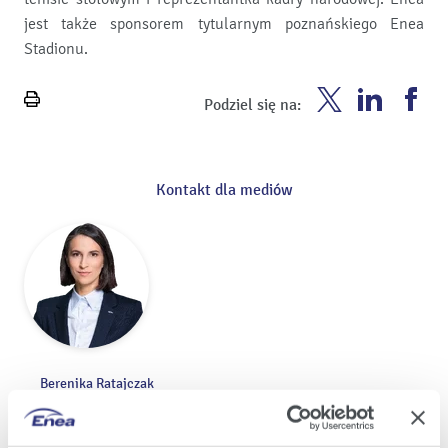
jest także sponsorem tytularnym poznańskiego Enea
Stadionu.
Enea
Enea
En
Podziel się na:
Wydrukuj
Twitter
Youtube
Fa
stronę
Kontakt dla mediów
Berenika Ratajczak
Rzeczniczka prasowa
Biuro Prasowe Grupy Enea