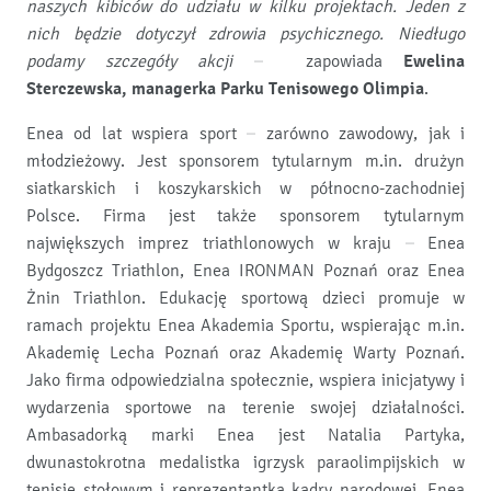
naszych kibiców do udziału w kilku projektach. Jeden z
nich będzie dotyczył zdrowia psychicznego. Niedługo
podamy szczegóły akcji
– zapowiada
Ewelina
Sterczewska, managerka Parku Tenisowego Olimpia
.
Enea od lat wspiera sport – zarówno zawodowy, jak i
młodzieżowy. Jest sponsorem tytularnym m.in. drużyn
siatkarskich i koszykarskich w północno-zachodniej
Polsce. Firma jest także sponsorem tytularnym
największych imprez triathlonowych w kraju – Enea
Bydgoszcz Triathlon, Enea IRONMAN Poznań oraz Enea
Żnin Triathlon. Edukację sportową dzieci promuje w
ramach projektu Enea Akademia Sportu, wspierając m.in.
Akademię Lecha Poznań oraz Akademię Warty Poznań.
Jako firma odpowiedzialna społecznie, wspiera inicjatywy i
wydarzenia sportowe na terenie swojej działalności.
Ambasadorką marki Enea jest Natalia Partyka,
dwunastokrotna medalistka igrzysk paraolimpijskich w
tenisie stołowym i reprezentantka kadry narodowej. Enea