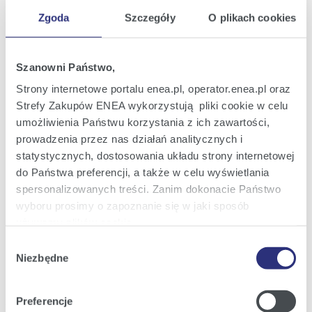
berenika.ratajczak@enea.pl
Zgoda
Szczegóły
O plikach cookies
+48 727 561 213
Szanowni Państwo,
Pozostałe kontakty
Strony internetowe portalu enea.pl, operator.enea.pl oraz
Strefy Zakupów ENEA wykorzystują pliki cookie w celu
umożliwienia Państwu korzystania z ich zawartości,
Informacje dla dziennikarzy
prowadzenia przez nas działań analitycznych i
statystycznych, dostosowania układu strony internetowej
Najnowsze informacje prasowe i
do Państwa preferencji, a także w celu wyświetlania
nowości z Grupy Enea w Twojej
spersonalizowanych treści. Zanim dokonacie Państwo
skrzynce e-mail.
wyboru prosimy o zapoznanie się w jaki sposób
używamy plików cookie.
Wybór
Zapisz się
Szczegółowe informacje na ten temat znajdziecie
Niezbędne
zgody
Państwo pod zakładkami obok oraz w naszej
Polityce
Cookies
.
Załączniki
Preferencje