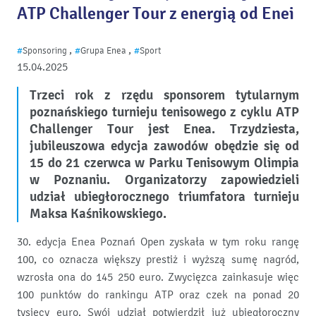
ATP Challenger Tour z energią od Enei
,
,
#
Sponsoring
#
Grupa Enea
#
Sport
15.04.2025
Trzeci rok z rzędu sponsorem tytularnym
poznańskiego turnieju tenisowego z cyklu ATP
Challenger Tour jest Enea. Trzydziesta,
jubileuszowa edycja zawodów obędzie się od
15 do 21 czerwca w Parku Tenisowym Olimpia
w Poznaniu. Organizatorzy zapowiedzieli
udział ubiegłorocznego triumfatora turnieju
Maksa Kaśnikowskiego.
30. edycja Enea Poznań Open zyskała w tym roku rangę
100, co oznacza większy prestiż i wyższą sumę nagród,
wzrosła ona do 145 250 euro. Zwycięzca zainkasuje więc
100 punktów do rankingu ATP oraz czek na ponad 20
tysięcy euro. Swój udział potwierdził już ubiegłoroczny