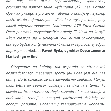
dla nas, jako firmy odpowiedzialnej społecznie,
promowanie poprzez takie wydarzenia jak Enea Poznań
Open aktywnego stylu życia i dbania o kondycję fizyczną,
także wśród najmłodszych. Właśnie z myślą o nich, przy
okazji międzynarodowego Challengera ATP Enea Poznań
Open ponownie przygotowaliśmy akcję "Z klasą na korty".
Akcja cieszyła się w ubiegłym roku dużym powodzeniem,
dlatego będzie kontynuowana również w tegorocznej edycji
imprezy
– powiedział
Paweł Rydz, dyrektor Departamentu
Marketingu w Enei
.
– Otrzymanie na kolejny rok wsparcia ze strony tak
doświadczonego mecenasa sportu jak Enea jest dla nas
dumą. Bo to oznacza, że nie zawiedliśmy zaufania, którym
nasz tytularny sponsor obdarzył nas dwa lata temu. To
dowód na to, że nasza strategia rozwoju i konsekwencja w
budowaniu relacji z naszymi partnerami działają na
dobrym poziomie. Doceniamy zaangażowanie koncernu
Enea w nasz projekt, cieszymy się, że kolejny rok możemy