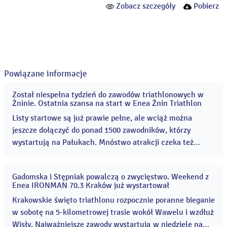
Zobacz szczegóły
Pobierz
Powiązane informacje
Został niespełna tydzień do zawodów triathlonowych w
04
Żninie. Ostatnia szansa na start w Enea Żnin Triathlon
sie
2026
Listy startowe są już prawie pełne, ale wciąż można
jeszcze dołączyć do ponad 1500 zawodników, którzy
wystartują na Pałukach. Mnóstwo atrakcji czeka też
kibiców, którzy odwiedzą teren Cukrowni Żnin 8 i 9
sierpnia! Enea Żnin Triathlon to rodzinne zawody
Gadomska i Stępniak powalczą o zwycięstwo. Weekend z
sportowe, które co roku przyciągają coraz więcej
31
Enea IRONMAN 70.3 Kraków już wystartował
lip
uczestników i kibiców. ...
2026
Krakowskie święto triathlonu rozpocznie poranne bieganie
w sobotę na 5-kilometrowej trasie wokół Wawelu i wzdłuż
Wisły. Najważniejsze zawody wystartują w niedzielę na