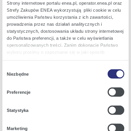
Strony internetowe portalu enea.pl, operator.enea.pl oraz
Strefy Zakupów ENEA wykorzystują pliki cookie w celu
umożliwienia Państwu korzystania z ich zawartości,
Zapisz się
prowadzenia przez nas działań analitycznych i
statystycznych, dostosowania układu strony internetowej
do Państwa preferencji, a także w celu wyświetlania
Załączniki
spersonalizowanych treści. Zanim dokonacie Państwo
wyboru prosimy o zapoznanie się w jaki sposób
używamy plików cookie.
Wybór
Szczegółowe informacje na ten temat znajdziecie
Niezbędne
zgody
Państwo pod zakładkami obok oraz w naszej
Polityce
Cookies
.
Preferencje
Klikając
Akceptuję wszystkie
wyrażają Państwo
zgodę na umieszczenie wszystkich rodzajów plików
Statystyka
cookie z których korzystamy, na Państwa urządzeniu.
Klikając
Zmień ustawienia
, możecie Państwo wybrać
Enea wspiera piłkarzy ręcznych Stali Gorzów 2
|
(JPG; 9,1
Marketing
jakie rodzaje plików cookie będziemy umieszczać w