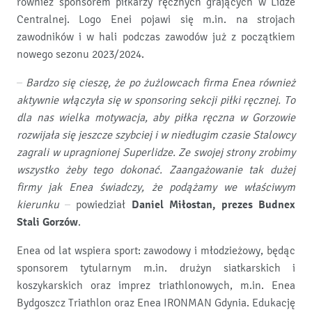
również sponsorem piłkarzy ręcznych grających w Lidze
Centralnej. Logo Enei pojawi się m.in. na strojach
zawodników i w hali podczas zawodów już z początkiem
nowego sezonu 2023/2024.
– Bardzo się cieszę, że po żużlowcach firma Enea również
aktywnie włączyła się w sponsoring sekcji piłki ręcznej. To
dla nas wielka motywacja, aby piłka ręczna w Gorzowie
rozwijała się jeszcze szybciej i w niedługim czasie Stalowcy
zagrali w upragnionej Superlidze. Ze swojej strony zrobimy
wszystko żeby tego dokonać. Zaangażowanie tak dużej
firmy jak Enea świadczy, że podążamy we właściwym
kierunku
– powiedział
Daniel Miłostan, prezes Budnex
Stali Gorzów
.
Enea od lat wspiera sport: zawodowy i młodzieżowy, będąc
sponsorem tytularnym m.in. drużyn siatkarskich i
koszykarskich oraz imprez triathlonowych, m.in. Enea
Bydgoszcz Triathlon oraz Enea IRONMAN Gdynia. Edukację