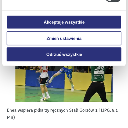
MB)
Państwa urządzeniu.
Klikając
Odrzuć wszystkie
, odmawiacie Państwo
Zobacz szczegóły
Pobierz
zgody na instalację plików cookie – odmowa ta nie
Akceptuję wszystkie
dotyczy jednak plików cookie niezbędnych do
prawidłowego wyświetlania i działania naszych stron
Zmień ustawienia
internetowych.
Odrzuć wszystkie
Enea wspiera piłkarzy ręcznych Stali Gorzów 1
|
(JPG; 8,1
MB)