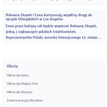
Zakrzówku. Organizatorzy meldują, że wszystko gotowe.
...
Roksana Słupek i Enea kontynuują wspólną drogę do
24
Igrzysk Olimpijskich w Los Angeles
lip
2026
Enea przez kolejny rok będzie wspierać Roksanę Słupek,
jedną z najlepszych polskich triathlonistek.
Reprezentantka Polski, autorka historycznego 13. miejsca
na Igrzyskach Olimpijskich w Paryżu – najwyższego
wyniku w historii polskiego triathlonu, w tym roku zajęła
czwarte miejsce podczas Mistrzostw Europy w
hiszpańskiej Tarragonie. ...
Oferta
Oferta dla domu
Oferta dla Małych firm
Oferta dla Biznesu
Zielona energia Dla domu