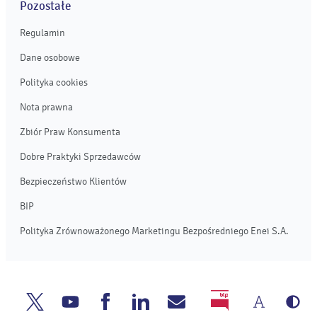
Pozostałe
Regulamin
Dane osobowe
Polityka cookies
Nota prawna
Zbiór Praw Konsumenta
Dobre Praktyki Sprzedawców
Bezpieczeństwo Klientów
BIP
Polityka Zrównoważonego Marketingu Bezpośredniego Enei S.A.
Zmień
We
Enea
Enea
Enea
Enea
Napisz
BIP