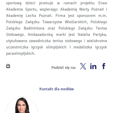
sportową dzieci promuje w ramach projektu Enea
Akademia Sportu, wspierając Akademię Warty Poznań i
Akademię Lecha Poznań. Firma jest sponsorem m.in.
Polskiego Związku Towarzystw Wioślarskich, Polskiego
Związku Badmintona oraz Polskiego Związku Tenisa
Stołowego. Ambasadorską marki jest Natalia Partyka,
utytułowana zawodniczka tenisa stołowego i wielokrotna
uczestniczka igrzysk olimpijskich i medalistka igrzysk
paraolimpijskich.
Enea
Enea
En
Podziel się na:
Wydrukuj
Twitter
Youtube
Fa
stronę
Kontakt dla mediów