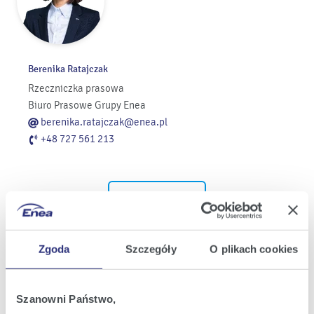
Berenika Ratajczak
Rzeczniczka prasowa
Biuro Prasowe Grupy Enea
berenika.ratajczak@enea.pl
+48 727 561 213
Pozostałe kontakty
Informacje dla dziennikarzy
Zgoda
Szczegóły
O plikach cookies
Najnowsze informacje prasowe i
nowości z Grupy Enea w Twojej
Szanowni Państwo,
skrzynce e-mail.