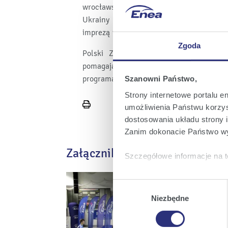
wrocławskich obchodów rozegrany będz
Ukrainy i Litwy. Obchody Narodowych 
imprezą w Europie, tradycyjnie organizu
Zgoda
Polski Związek Badmintona należy obe
pomagających i wspierających ukrai
programach wspiera badmintonistów dotkni
Szanowni Państwo,
Strony internetowe portalu e
umożliwienia Państwu korzyst
Wydrukuj
dostosowania układu strony i
stronę
Zanim dokonacie Państwo wy
Załączniki
Szczegółowe informacje na t
Klikając
Akceptuję wszys
Wybór
których korzystamy, na Pańs
zgody
Niezbędne
Klikając
Zmień ustawieni
urządzeniu.