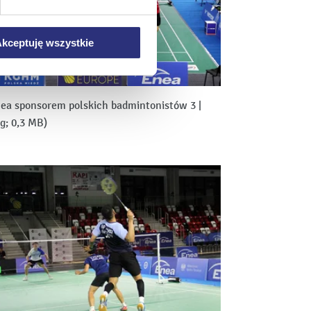
mowa ta nie dotyczy jednak
wych.
kceptuję wszystkie
ea sponsorem polskich badmintonistów 3
|
pg; 0,3 MB)