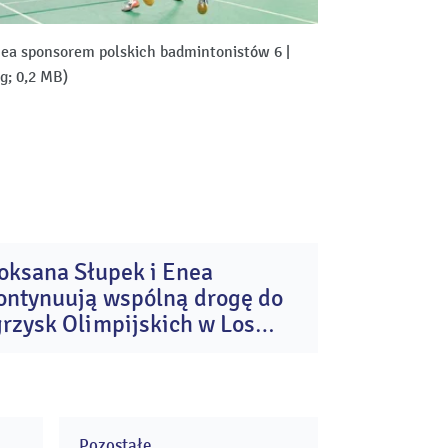
ea sponsorem polskich badmintonistów 6
|
pg; 0,2 MB)
oksana Słupek i Enea
24
ontynuują wspólną drogę do
lip
2026
grzysk Olimpijskich w Los
ngeles
Pozostałe