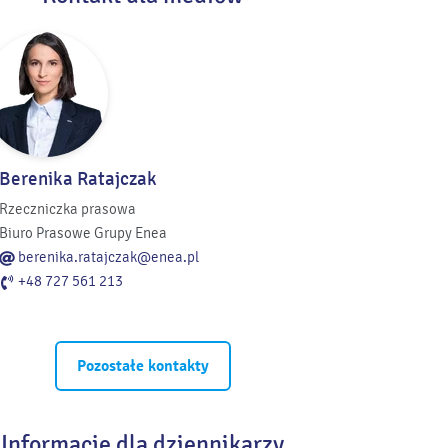
Berenika Ratajczak
Rzeczniczka prasowa
Biuro Prasowe Grupy Enea
berenika.ratajczak@enea.pl
+48 727 561 213
Pozostałe kontakty
Informacje dla dziennikarzy