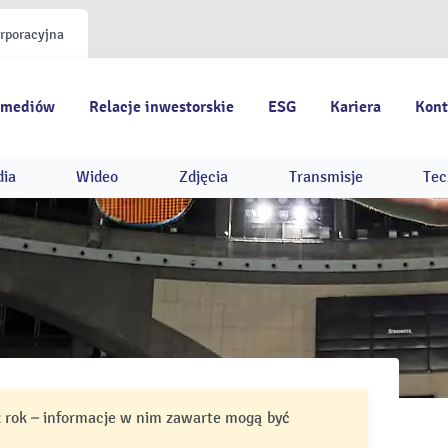
orporacyjna
 mediów
Relacje inwestorskie
ESG
Kariera
Kont
dia
Wideo
Zdjęcia
Transmisje
Tec
ż rok – informacje w nim zawarte mogą być