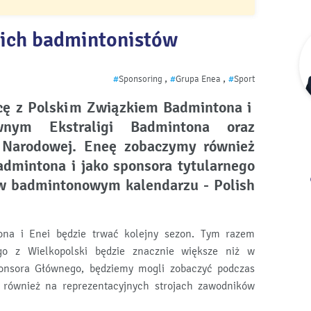
ich badmintonistów
,
,
#
Sponsoring
#
Grupa Enea
#
Sport
cę z Polskim Związkiem Badmintona i
wnym Ekstraligi Badmintona oraz
Narodowej. Eneę zobaczymy również
dmintona i jako sponsora tytularnego
 w badmintonowym kalendarzu - Polish
ona i Enei będzie trwać kolejny sezon. Tym razem
go z Wielkopolski będzie znacznie większe niż w
ponsora Głównego, będziemy mogli zobaczyć podczas
le również na reprezentacyjnych strojach zawodników