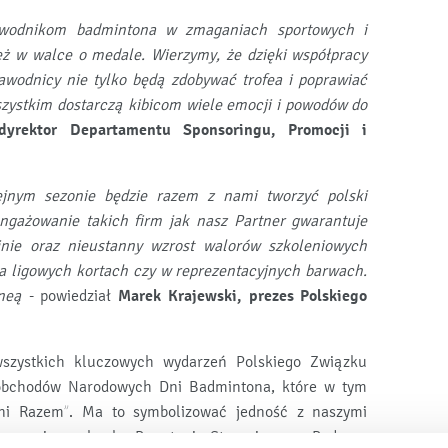
awodnikom badmintona w zmaganiach sportowych i
ież w walce o medale. Wierzymy, że dzięki współpracy
wodnicy nie tylko będą zdobywać trofea i poprawiać
szystkim dostarczą kibicom wiele emocji i powodów do
dyrektor Departamentu Sponsoringu, Promocji i
ejnym sezonie będzie razem z nami tworzyć polski
gażowanie takich firm jak nasz Partner gwarantuje
linie oraz nieustanny wzrost walorów szkoleniowych
a ligowych kortach czy w reprezentacyjnych barwach.
neą
- powiedział
Marek Krajewski, prezes Polskiego
szystkich kluczowych wydarzeń Polskiego Związku
 obchodów Narodowych Dni Badmintona, które w tym
rni Razem”. Ma to symbolizować jedność z naszymi
60-rocznicę wybuchu Powstania Styczniowego. Podczas