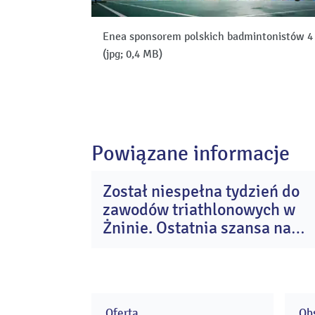
Enea sponsorem polskich badmintonistów 
(jpg; 0,4 MB)
Powiązane informacje
Został niespełna tydzień do
0
zawodów triathlonowych w
si
20
Żninie. Ostatnia szansa na
start w Enea Żnin Triathlon
Oferta
Obs