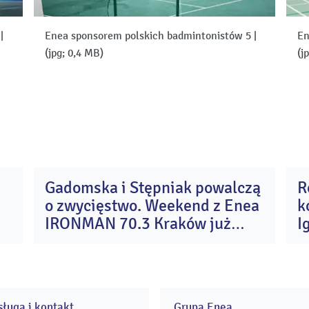
4
|
Enea sponsorem polskich badmintonistów 5
|
En
(jpg; 0,4 MB)
(j
Gadomska i Stępniak powalczą
R
4
31
o zwycięstwo. Weekend z Enea
k
e
lip
26
2026
IRONMAN 70.3 Kraków już
I
wystartował
A
ługa i kontakt
Grupa Enea