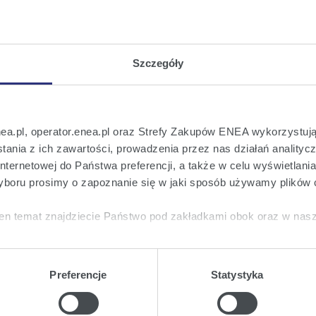
ie trójmecz badmintonowych reprezentacji Polski,
Dni Badmintona, które są największą badmintonową
je Fundacja Narodowy Badminton.
Szczegóły
cnie do wiodących polskich federacji sportowych
ńskich sportowców. W specjalnie realizowanych
ętych rosyjską agresją na Ukrainie.
nea.pl, operator.enea.pl oraz Strefy Zakupów ENEA wykorzystują
Enea
Enea
Enea
Podziel się na:
ania z ich zawartości, prowadzenia przez nas działań analitycz
Twitter
Youtube
Facebook
nternetowej do Państwa preferencji, a także w celu wyświetlani
boru prosimy o zapoznanie się w jaki sposób używamy plików 
en temat znajdziecie Państwo pod zakładkami obok oraz w nas
tkie
wyrażają Państwo zgodę na umieszczenie wszystkich rodz
twa urządzeniu.
Preferencje
Statystyka
a
, możecie Państwo wybrać jakie rodzaje plików cookie będz