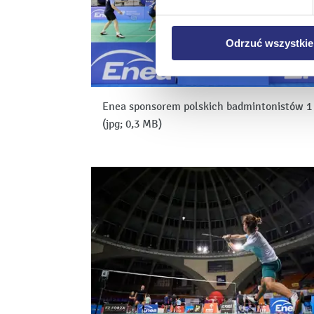
Klikając
Odrzuć wszystk
plików cookie niezbędnych do
Odrzuć wszystkie
Enea sponsorem polskich badmintonistów 
(jpg; 0,3 MB)