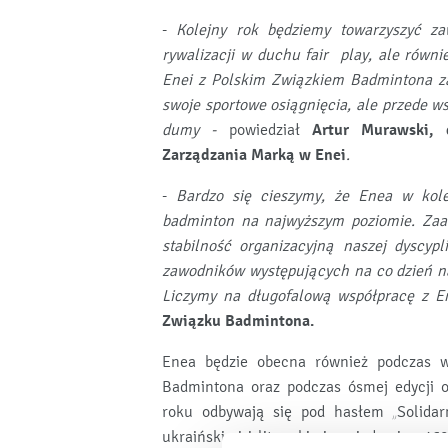
-
Kolejny rok będziemy towarzyszyć z
rywalizacji w duchu fair play, ale równ
Enei z Polskim Związkiem Badmintona za
swoje sportowe osiągnięcia, ale przede w
dumy
-
powiedział
Artur Murawski, 
Zarządzania Marką w Enei
.
-
Bardzo się cieszymy, że Enea w kol
badminton na najwyższym poziomie. Zaan
stabilność organizacyjną naszej dyscyp
zawodników występujących na co dzień n
Liczymy na długofalową współpracę z E
Związku Badmintona.
Enea będzie obecna również podczas w
Badmintona oraz podczas ósmej edycji
roku odbywają się pod hasłem „Solida
ukraińskimi i litewskimi sąsiadami w 1