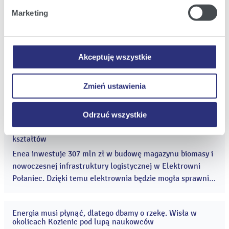
Klikając
Zmień ustawienia
, możecie Państwo wybrać
Marketing
jakie rodzaje plików cookie będziemy umieszczać w
PV Darżyno
|
(jpg; 0,5 MB)
Państwa urządzeniu.
Klikając
Odrzuć wszystkie
, odmawiacie Państwo
Zobacz szczegóły
Pobierz
zgody na instalację plików cookie – odmowa ta nie
Akceptuję wszystkie
dotyczy jednak plików cookie niezbędnych do
prawidłowego wyświetlania i działania naszych stron
Zmień ustawienia
internetowych.
Powiązane informacje
Odrzuć wszystkie
Gigant rośnie. Inwestycja za ponad 300 mln zł nabiera
24
kształtów
lip
2026
Enea inwestuje 307 mln zł w budowę magazynu biomasy i
nowoczesnej infrastruktury logistycznej w Elektrowni
Połaniec. Dzięki temu elektrownia będzie mogła sprawnie
i bezpiecznie obsługiwać rosnący rosnące wykorzystanie
biomasy w elektrowni. ...
Energia musi płynąć, dlatego dbamy o rzekę. Wisła w
10
okolicach Kozienic pod lupą naukowców
lip