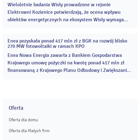
2026
Wieloletnie badania Wisły prowadzone w rejonie
Elektrowni Kozienice potwierdzają, że ocena wpływu
obiektów energetycznych na ekosystem Wisły wymaga
uwzględnienia wielu czynników środowiskowych. Wyniki
monitoringu wskazują, że na stan rzeki oddziałują
Enea pozyskała ponad 417 mln zł z BGK na rozwój blisko
jednocześnie m.in. susze, zmiany klimatu, regulacje rzeki
20
270 MW fotowoltaiki w ramach KPO
maj
oraz gatunki inwazyjne. ...
2026
Enea Nowa Energia zawarła z Bankiem Gospodarstwa
Krajowego umowę pożyczki na kwotę ponad 417 mln zł
finansowaną z Krajowego Planu Odbudowy i Zwiększania
Odporności (KPO). Jej celem jest budowa i rozwój
projektów farm fotowoltaicznych o mocy ok. 268 MW w
północno-zachodniej Polsce. ...
Oferta
Oferta dla domu
Oferta dla Małych firm