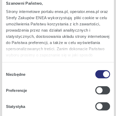
Szanowni Państwo,
Informacje dla dziennikarzy
Strony internetowe portalu enea.pl, operator.enea.pl oraz
Strefy Zakupów ENEA wykorzystują pliki cookie w celu
umożliwienia Państwu korzystania z ich zawartości,
Najnowsze informacje prasowe i
nowości z Grupy Enea w Twojej
prowadzenia przez nas działań analitycznych i
skrzynce e-mail.
statystycznych, dostosowania układu strony internetowej
do Państwa preferencji, a także w celu wyświetlania
spersonalizowanych treści. Zanim dokonacie Państwo
wyboru prosimy o zapoznanie się w jaki sposób
Zapisz się
używamy plików cookie.
Wybór
Szczegółowe informacje na ten temat znajdziecie
Niezbędne
zgody
Załączniki
Państwo pod zakładkami obok oraz w naszej
Polityce
Cookies
.
Preferencje
Klikając
Akceptuję wszystkie
wyrażają Państwo
zgodę na umieszczenie wszystkich rodzajów plików
Statystyka
cookie z których korzystamy, na Państwa urządzeniu.