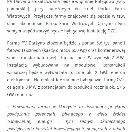
PV Darżyno zlokalizowana będzie w gminie Potęgowo (woj.
pomorskie), przy należącym do Enei Parku Farm
Wiatrowych. Przyłącze farmy znajdować się będzie w tzw.
stacji abonenckiej Parku Farm Wiatrowych Darżyno i tym
samym współtworzyć będzie hybrydową instalację OZE.
Farma PV Darżyno złożona będzie z ponad 3,6 tys. paneli
fotowoltaicznych (każdy o mocy 550 Wp) oraz kontenerowej
stacji transformatorowej - łączna moc PV wyniesie 2 MW.
Instalacja wybudowana na modułowej konstrukcji
wsporczej będzie wytwarzała rocznie ok. 2 GWh energii
elektrycznej. Natomiast łączna moc hybrydowej farmy OZE
osiągnie 8 MW z potencjałem do produkcji rocznie ok. 17,5
GWh energii.
–
Powstająca farma w Darżynie to doskonały przykład
powiązania potencjału płynącego z wielu źródeł
odnawialnej energii i tym samym skutecznego
powiększenia korzyści inwestycyjnych, płynących z takich