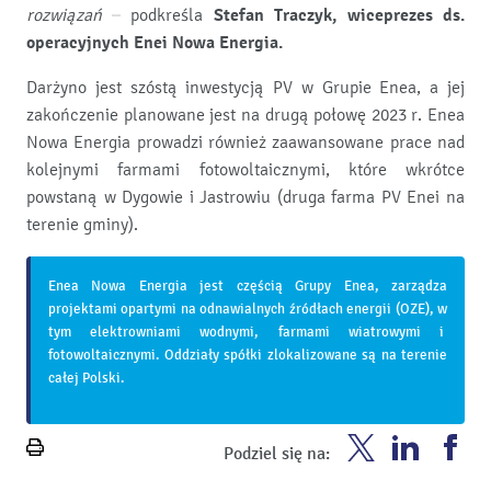
rozwiązań
– podkreśla
Stefan Traczyk, wiceprezes ds.
operacyjnych Enei Nowa Energia.
Darżyno jest szóstą inwestycją PV w Grupie Enea, a jej
zakończenie planowane jest na drugą połowę 2023 r. Enea
Nowa Energia prowadzi również zaawansowane prace nad
kolejnymi farmami fotowoltaicznymi, które wkrótce
powstaną w Dygowie i Jastrowiu (druga farma PV Enei na
terenie gminy).
Enea Nowa Energia jest częścią Grupy Enea, zarządza
projektami opartymi na odnawialnych źródłach energii (OZE), w
tym elektrowniami wodnymi, farmami wiatrowymi i
fotowoltaicznymi. Oddziały spółki zlokalizowane są na terenie
całej Polski.
Enea
Enea
En
Podziel się na:
Wydrukuj
Twitter
Youtube
Fa
stronę