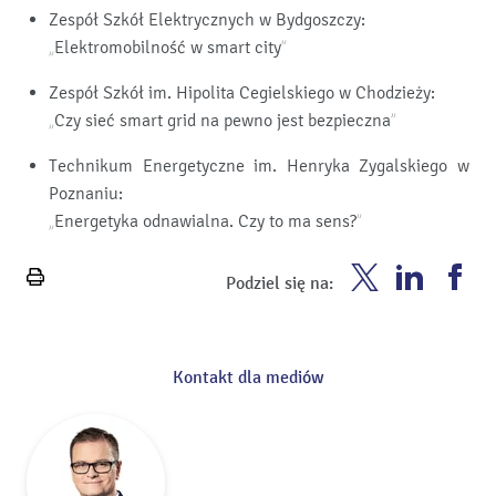
Zespół Szkół Elektrycznych w Bydgoszczy:
„Elektromobilność w smart city”
Zespół Szkół im. Hipolita Cegielskiego w Chodzieży:
„Czy sieć smart grid na pewno jest bezpieczna”
Technikum Energetyczne im. Henryka Zygalskiego w
Poznaniu:
„Energetyka odnawialna. Czy to ma sens?”
Enea
Enea
En
Podziel się na:
Wydrukuj
Twitter
Youtube
Fa
stronę
Kontakt dla mediów