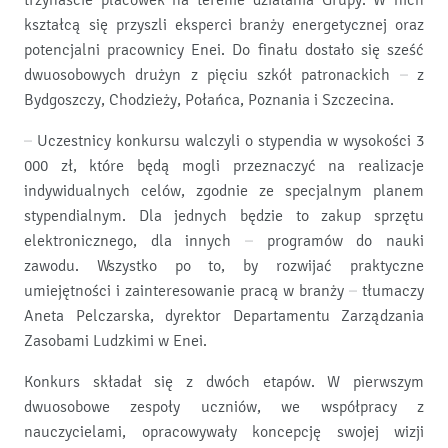
trzynaście placówek na terenie działania Grupy. W nich
kształcą się przyszli eksperci branży energetycznej oraz
potencjalni pracownicy Enei. Do finału dostało się sześć
dwuosobowych drużyn z pięciu szkół patronackich – z
Bydgoszczy, Chodzieży, Połańca, Poznania i Szczecina.
– Uczestnicy konkursu walczyli o stypendia w wysokości 3
000 zł, które będą mogli przeznaczyć na realizacje
indywidualnych celów, zgodnie ze specjalnym planem
stypendialnym. Dla jednych będzie to zakup sprzętu
elektronicznego, dla innych – programów do nauki
zawodu. Wszystko po to, by rozwijać praktyczne
umiejętności i zainteresowanie pracą w branży – tłumaczy
Aneta Pelczarska, dyrektor Departamentu Zarządzania
Zasobami Ludzkimi w Enei.
Konkurs składał się z dwóch etapów. W pierwszym
dwuosobowe zespoły uczniów, we współpracy z
nauczycielami, opracowywały koncepcję swojej wizji