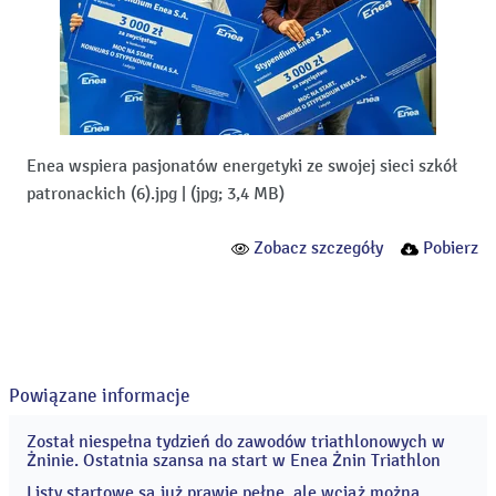
Enea wspiera pasjonatów energetyki ze swojej sieci szkół
patronackich (6).jpg
|
(jpg; 3,4 MB)
Zobacz szczegóły
Pobierz
Powiązane informacje
Został niespełna tydzień do zawodów triathlonowych w
04
Żninie. Ostatnia szansa na start w Enea Żnin Triathlon
sie
2026
Listy startowe są już prawie pełne, ale wciąż można