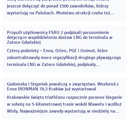
jeszcze dołączyć do ponad 1500 zawodników, którzy
wystartują na Pałukach. Mnóstwo atrakcji czeka też
kibiców, którzy odwiedzą teren Cukrowni Żnin 8 i 9
sierpnia! Enea Żnin Triathlon to rodzinne zawody
Przyszli użytkownicy FSRU 2 podpisali porozumienie
sportowe, które co roku przyciągają coraz więcej
03
dotyczące współdzielenia dostaw LNG do terminala w
sie
uczestników i kibiców. ...
Zatoce Gdańskiej
2026
Cztery podmioty – Enea, Orlen, PGE i Unimot, które
zakontraktowały moce regazyfikacji drugiego pływającego
terminala LNG w Zatoce Gdańskiej, podpisały
porozumienie umożliwiające wspólne korzystanie z
terminala FSRU 2. ...
Gadomska i Stępniak powalczą o zwycięstwo. Weekend z
31
Enea IRONMAN 70.3 Kraków już wystartował
lip
2026
Krakowskie święto triathlonu rozpocznie poranne bieganie
w sobotę na 5-kilometrowej trasie wokół Wawelu i wzdłuż
Wisły. Najważniejsze zawody wystartują w niedzielę na
Zakrzówku. Organizatorzy meldują, że wszystko gotowe.
...