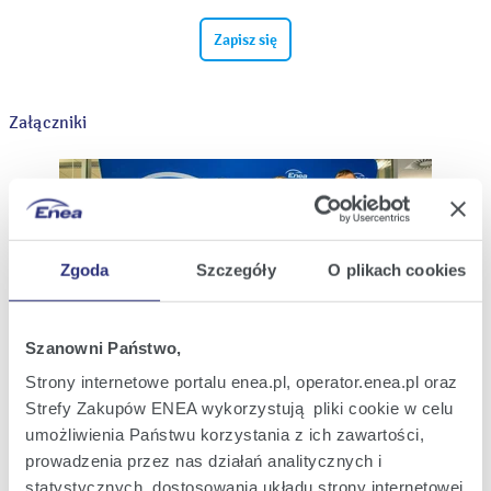
Zapisz się
Załączniki
Zgoda
Szczegóły
O plikach cookies
Szanowni Państwo,
Strony internetowe portalu enea.pl, operator.enea.pl oraz
Strefy Zakupów ENEA wykorzystują pliki cookie w celu
umożliwienia Państwu korzystania z ich zawartości,
Enea wspiera pasjonatów energetyki ze swojej sieci szkół
prowadzenia przez nas działań analitycznych i
patronackich (1).jpg
|
(jpg; 3,6 MB)
statystycznych, dostosowania układu strony internetowej