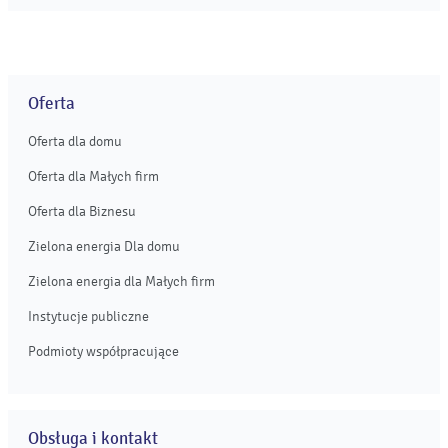
Odporności (KPO). Jej celem jest budowa i rozwój
projektów farm fotowoltaicznych o mocy ok. 268 MW w
północno-zachodniej Polsce. ...
Oferta
Oferta dla domu
Oferta dla Małych firm
Oferta dla Biznesu
Zielona energia Dla domu
Zielona energia dla Małych firm
Instytucje publiczne
Podmioty współpracujące
Obsługa i kontakt