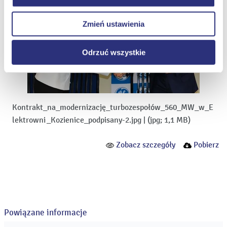
dotyczy jednak plików cookie niezbędnych do
prawidłowego wyświetlania i działania naszych stron
Zmień ustawienia
internetowych.
Odrzuć wszystkie
Kontrakt_na_modernizację_turbozespołów_560_MW_w_E
lektrowni_Kozienice_podpisany-2.jpg
|
(jpg; 1,1 MB)
Zobacz szczegóły
Pobierz
Powiązane informacje