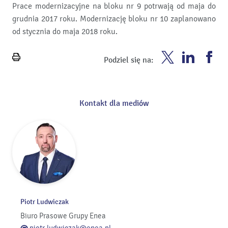
Prace modernizacyjne na bloku nr 9 potrwają od maja do
grudnia 2017 roku. Modernizację bloku nr 10 zaplanowano
od stycznia do maja 2018 roku.
Enea
Enea
En
Podziel się na:
Wydrukuj
Twitter
Youtube
Fa
stronę
Kontakt dla mediów
Piotr Ludwiczak
Biuro Prasowe Grupy Enea