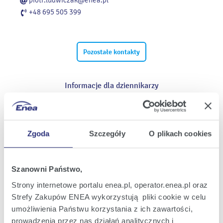
piotr.ludwiczak@enea.pl
+48 695 505 399
Pozostałe kontakty
Informacje dla dziennikarzy
Najnowsze informacje prasowe i
nowości z Grupy Enea w Twojej
skrzynce e-mail.
Zgoda
Szczegóły
O plikach cookies
Szanowni Państwo,
Zapisz się
Strony internetowe portalu enea.pl, operator.enea.pl oraz
Strefy Zakupów ENEA wykorzystują pliki cookie w celu
umożliwienia Państwu korzystania z ich zawartości,
Załączniki
prowadzenia przez nas działań analitycznych i