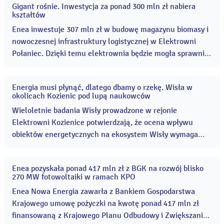
Gigant rośnie. Inwestycja za ponad 300 mln zł nabiera
24
kształtów
lip
2026
Enea inwestuje 307 mln zł w budowę magazynu biomasy i
nowoczesnej infrastruktury logistycznej w Elektrowni
Połaniec. Dzięki temu elektrownia będzie mogła sprawnie
i bezpiecznie obsługiwać rosnący rosnące wykorzystanie
biomasy w elektrowni. ...
Energia musi płynąć, dlatego dbamy o rzekę. Wisła w
10
okolicach Kozienic pod lupą naukowców
lip
2026
Wieloletnie badania Wisły prowadzone w rejonie
Elektrowni Kozienice potwierdzają, że ocena wpływu
obiektów energetycznych na ekosystem Wisły wymaga
uwzględnienia wielu czynników środowiskowych. Wyniki
monitoringu wskazują, że na stan rzeki oddziałują
Enea pozyskała ponad 417 mln zł z BGK na rozwój blisko
jednocześnie m.in. susze, zmiany klimatu, regulacje rzeki
20
270 MW fotowoltaiki w ramach KPO
maj
oraz gatunki inwazyjne. ...
2026
Enea Nowa Energia zawarła z Bankiem Gospodarstwa
Krajowego umowę pożyczki na kwotę ponad 417 mln zł
finansowaną z Krajowego Planu Odbudowy i Zwiększania