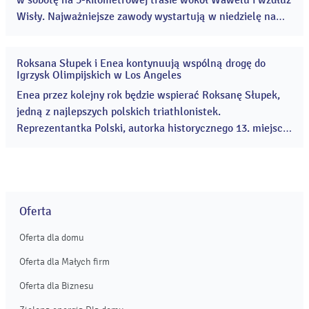
w sobotę na 5-kilometrowej trasie wokół Wawelu i wzdłuż
Wisły. Najważniejsze zawody wystartują w niedzielę na
Zakrzówku. Organizatorzy meldują, że wszystko gotowe.
...
Roksana Słupek i Enea kontynuują wspólną drogę do
24
Igrzysk Olimpijskich w Los Angeles
lip
2026
Enea przez kolejny rok będzie wspierać Roksanę Słupek,
jedną z najlepszych polskich triathlonistek.
Reprezentantka Polski, autorka historycznego 13. miejsca
na Igrzyskach Olimpijskich w Paryżu – najwyższego
wyniku w historii polskiego triathlonu, w tym roku zajęła
czwarte miejsce podczas Mistrzostw Europy w
hiszpańskiej Tarragonie. ...
Oferta
Oferta dla domu
Oferta dla Małych firm
Oferta dla Biznesu