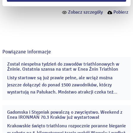
Zobacz szczegóły
Pobierz
Powiązane informacje
Został niespełna tydzień do zawodów triathlonowych w
04
Żninie. Ostatnia szansa na start w Enea Żnin Triathlon
sie
2026
Listy startowe są już prawie pełne, ale wciąż można
jeszcze dołączyć do ponad 1500 zawodników, którzy
wystartują na Pałukach. Mnóstwo atrakcji czeka też
kibiców, którzy odwiedzą teren Cukrowni Żnin 8 i 9
sierpnia! Enea Żnin Triathlon to rodzinne zawody
Gadomska i Stępniak powalczą o zwycięstwo. Weekend z
sportowe, które co roku przyciągają coraz więcej
31
Enea IRONMAN 70.3 Kraków już wystartował
lip
uczestników i kibiców. ...
2026
Krakowskie święto triathlonu rozpocznie poranne bieganie