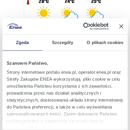
Zgoda
Szczegóły
O plikach cookies
System_przykładowy komunikat.JPG
|
(JPG; 0,1 MB)
Szanowni Państwo,
Zobacz szczegóły
Pobierz
Strony internetowe portalu enea.pl, operator.enea.pl oraz
Strefy Zakupów ENEA wykorzystują pliki cookie w celu
umożliwienia Państwu korzystania z ich zawartości,
prowadzenia przez nas działań analitycznych i
statystycznych, dostosowania układu strony internetowej
do Państwa preferencji, a także w celu wyświetlania
spersonalizowanych treści. Zanim dokonacie Państwo
wyboru prosimy o zapoznanie się w jaki sposób
używamy plików cookie.