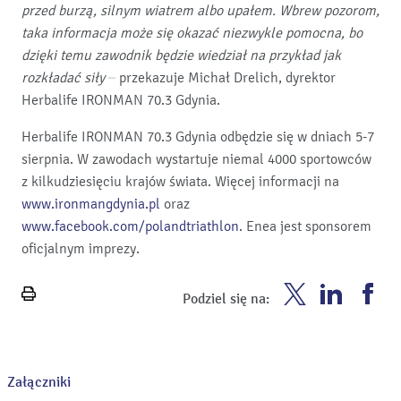
przed burzą, silnym wiatrem albo upałem. Wbrew pozorom,
taka informacja może się okazać niezwykle pomocna, bo
dzięki temu zawodnik będzie wiedział na przykład jak
rozkładać siły
– przekazuje Michał Drelich, dyrektor
Herbalife IRONMAN 70.3 Gdynia.
Herbalife IRONMAN 70.3 Gdynia odbędzie się w dniach 5-7
sierpnia. W zawodach wystartuje niemal 4000 sportowców
z kilkudziesięciu krajów świata. Więcej informacji na
www.ironmangdynia.pl
oraz
www.facebook.com/polandtriathlon
. Enea jest sponsorem
oficjalnym imprezy.
Enea
Enea
En
Podziel się na:
Wydrukuj
Twitter
Youtube
Fa
stronę
Załączniki