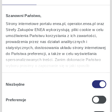
Oferta dla domu
Szanowni Państwo,
Oferta dla Małych firm
Strony internetowe portalu enea.pl, operator.enea.pl oraz
Oferta dla Biznesu
Strefy Zakupów ENEA wykorzystują pliki cookie w celu
Zielona energia Dla domu
umożliwienia Państwu korzystania z ich zawartości,
prowadzenia przez nas działań analitycznych i
Zielona energia dla Małych firm
statystycznych, dostosowania układu strony internetowej
Instytucje publiczne
do Państwa preferencji, a także w celu wyświetlania
spersonalizowanych treści. Zanim dokonacie Państwo
Podmioty współpracujące
wyboru prosimy o zapoznanie się w jaki sposób
używamy plików cookie.
Wybór
Obsługa i kontakt
Szczegółowe informacje na ten temat znajdziecie
Niezbędne
zgody
Państwo pod zakładkami obok oraz w naszej
Polityce
eBOK
Cookies
.
Preferencje
Moja Enea
Klikając
Akceptuję wszystkie
wyrażają Państwo
Obsługa Klienta dla Domu