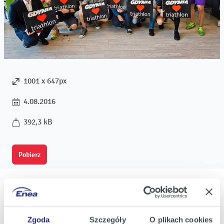
1001 x 647px
4.08.2016
392,3 kB
Pobierz
Zgoda
Szczegóły
O plikach cookies
Oferta