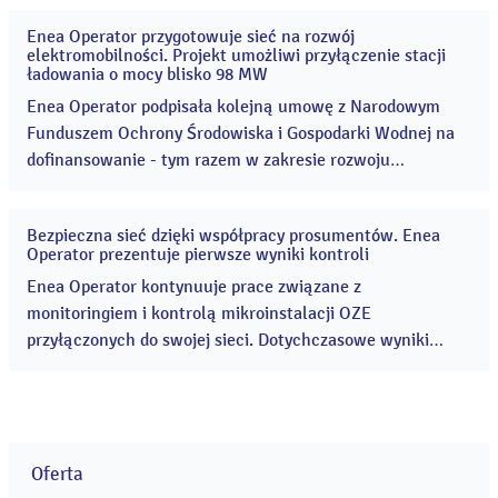
urządzenia pomiarowe automatycznie przekazujące dane
Enea Operator przygotowuje sieć na rozwój
o zużyciu energii do operatora sieci. ...
27
elektromobilności. Projekt umożliwi przyłączenie stacji
lip
ładowania o mocy blisko 98 MW
2026
Enea Operator podpisała kolejną umowę z Narodowym
Funduszem Ochrony Środowiska i Gospodarki Wodnej na
dofinansowanie - tym razem w zakresie rozwoju
infrastruktury elektroenergetycznej wspierającej
elektromobilność. ...
Bezpieczna sieć dzięki współpracy prosumentów. Enea
14
Operator prezentuje pierwsze wyniki kontroli
lip
2026
Enea Operator kontynuuje prace związane z
monitoringiem i kontrolą mikroinstalacji OZE
przyłączonych do swojej sieci. Dotychczasowe wyniki
potwierdzają, że zdecydowana większość prosumentów
wywiązuje się z obowiązków wynikających z umów oraz
przepisów i eksploatuje swoje instalacje zgodnie ze
zgłoszonymi parametrami. ...
Oferta