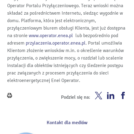
Operator Portalu Przyłączeniowego. Teraz wnioski można
składać za pośrednictwem Internetu, siedząc wygodnie w
domu. Platforma, która jest elektronicznym,
przyłączeniowym biurem obsługi Klienta, jest już dostępna
na stronie
www.operator.enea.pl
lub bezpośrednio pod
adresem
przylaczenia.operator.enea.pl
. Portal umożliwia
Klientom złożenie wniosków m.in. o określenie warunków
przyłączenia, o zwiększenie mocy, o rozdział lub scalenie
instalacji dla obiektów istniejących czy śledzenie postępu
prac związanych z procesem przyłączenia do sieci
elektroenergetycznej Enei Operator.
Enea
Enea
En
Podziel się na:
Wydrukuj
Twitter
Youtube
Fa
stronę
Kontakt dla mediów