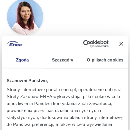
Danuta Tabaka
Enea Operator
Zgoda
Szczegóły
O plikach cookies
danuta.tabaka@operator.enea.pl
+48 605 783 059
+48 61 884 30 24
Szanowni Państwo,
Strony internetowe portalu enea.pl, operator.enea.pl oraz
Strefy Zakupów ENEA wykorzystują pliki cookie w celu
Pozostałe kontakty
umożliwienia Państwu korzystania z ich zawartości,
prowadzenia przez nas działań analitycznych i
Informacje dla dziennikarzy
statystycznych, dostosowania układu strony internetowej
do Państwa preferencji, a także w celu wyświetlania