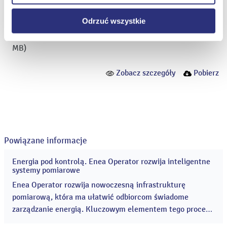
Odrzuć wszystkie
Enea Operator podpisała z Ministerstwem Energii umowy
na dofinansowanie budowy sieci inteligentnej
|
(JPG; 1,5
MB)
Zobacz szczegóły
Pobierz
Powiązane informacje
Energia pod kontrolą. Enea Operator rozwija inteligentne
29
systemy pomiarowe
lip
2026
Enea Operator rozwija nowoczesną infrastrukturę
pomiarową, która ma ułatwić odbiorcom świadome
zarządzanie energią. Kluczowym elementem tego procesu
są liczniki zdalnego odczytu (LZO), czyli inteligentne