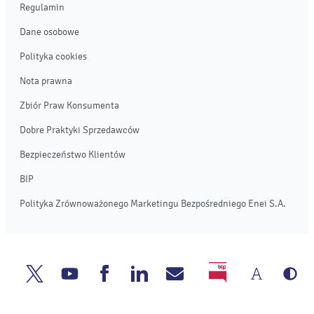
Regulamin
Dane osobowe
Polityka cookies
Nota prawna
Zbiór Praw Konsumenta
Dobre Praktyki Sprzedawców
Bezpieczeństwo Klientów
BIP
Polityka Zrównoważonego Marketingu Bezpośredniego Enei S.A.
Zmień
We
Enea
Enea
Enea
Enea
Napisz
BIP
rozmia
cz
Twitter
Youtube
Facebook
Linkedin
do