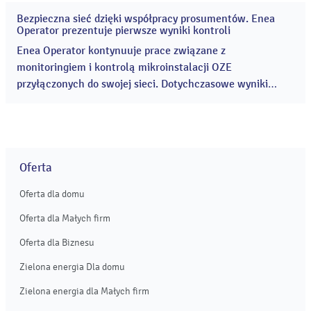
elektromobilność. ...
Bezpieczna sieć dzięki współpracy prosumentów. Enea
14
Operator prezentuje pierwsze wyniki kontroli
lip
2026
Enea Operator kontynuuje prace związane z
monitoringiem i kontrolą mikroinstalacji OZE
przyłączonych do swojej sieci. Dotychczasowe wyniki
potwierdzają, że zdecydowana większość prosumentów
wywiązuje się z obowiązków wynikających z umów oraz
przepisów i eksploatuje swoje instalacje zgodnie ze
zgłoszonymi parametrami. ...
Oferta
Oferta dla domu
Oferta dla Małych firm
Oferta dla Biznesu
Zielona energia Dla domu
Zielona energia dla Małych firm