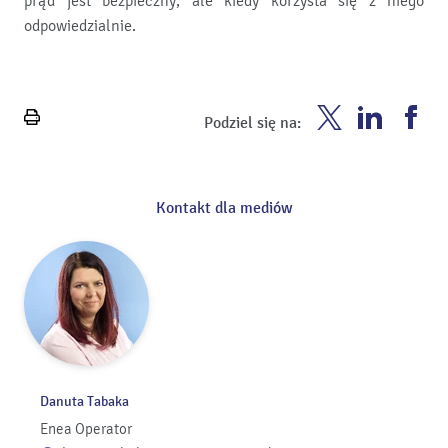
prąd jest bezpieczny, ale kiedy korzysta się z niego
odpowiedzialnie.
Enea
Enea
En
Podziel się na:
Wydrukuj
Twitter
Youtube
Fa
stronę
Kontakt dla mediów
Danuta Tabaka
Enea Operator