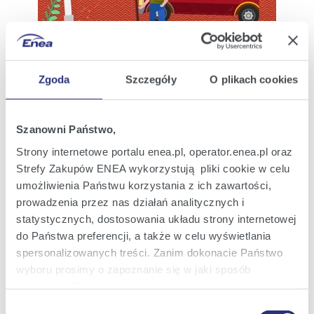
Enea Operator - Dbamy o Twoje bezpieczeństwo Ty też o
nie zadbaj - kampania informacyjna (2).jpg
|
(jpg; 0,3 MB)
Zgoda
Szczegóły
O plikach cookies
Zobacz szczegóły
Pobierz
Szanowni Państwo,
Strony internetowe portalu enea.pl, operator.enea.pl oraz
Strefy Zakupów ENEA wykorzystują pliki cookie w celu
umożliwienia Państwu korzystania z ich zawartości,
prowadzenia przez nas działań analitycznych i
statystycznych, dostosowania układu strony internetowej
do Państwa preferencji, a także w celu wyświetlania
spersonalizowanych treści. Zanim dokonacie Państwo
wyboru prosimy o zapoznanie się w jaki sposób
używamy plików cookie.
Enea Operator - Dbamy o Twoje bezpieczeństwo Ty też o
nie zadbaj - kampania informacyjna (3).jpg
|
(jpg; 0,3 MB)
Wybór