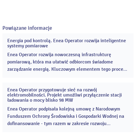
Powiązane informacje
Energia pod kontrolą. Enea Operator rozwija inteligentne
29
systemy pomiarowe
lip
2026
Enea Operator rozwija nowoczesną infrastrukturę
pomiarową, która ma ułatwić odbiorcom świadome
zarządzanie energią. Kluczowym elementem tego procesu
są liczniki zdalnego odczytu (LZO), czyli inteligentne
urządzenia pomiarowe automatycznie przekazujące dane
Enea Operator przygotowuje sieć na rozwój
o zużyciu energii do operatora sieci. ...
27
elektromobilności. Projekt umożliwi przyłączenie stacji
lip
ładowania o mocy blisko 98 MW
2026
Enea Operator podpisała kolejną umowę z Narodowym
Funduszem Ochrony Środowiska i Gospodarki Wodnej na
dofinansowanie - tym razem w zakresie rozwoju
infrastruktury elektroenergetycznej wspierającej