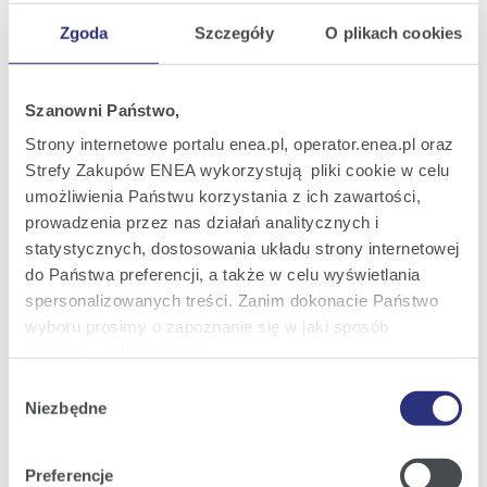
Zgoda
Szczegóły
O plikach cookies
Szanowni Państwo,
Strony internetowe portalu enea.pl, operator.enea.pl oraz
Strefy Zakupów ENEA wykorzystują pliki cookie w celu
umożliwienia Państwu korzystania z ich zawartości,
DSC_5875.JPG
|
(JPG; 5,5 MB)
prowadzenia przez nas działań analitycznych i
statystycznych, dostosowania układu strony internetowej
Zobacz szczegóły
Pobierz
do Państwa preferencji, a także w celu wyświetlania
spersonalizowanych treści. Zanim dokonacie Państwo
wyboru prosimy o zapoznanie się w jaki sposób
używamy plików cookie.
Wybór
Szczegółowe informacje na ten temat znajdziecie
Niezbędne
zgody
Państwo pod zakładkami obok oraz w naszej
Polityce
Cookies
.
Preferencje