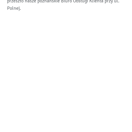
przeszło nasze poznańskie Biuro Obsługi Klienta przy ul.
Polnej.