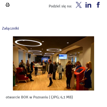
Enea
Enea
En
Podziel się na:
Wydrukuj
Twitter
Youtube
Fa
stronę
Załączniki
otwarcie BOK w Poznaniu
|
(JPG; 6,1 MB)