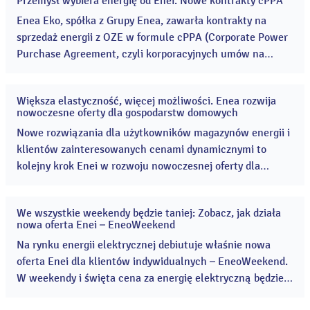
Przemysł wybiera energię od Enei. Nowe kontrakty cPPA
29
lip
Enea Eko, spółka z Grupy Enea, zawarła kontrakty na
2026
sprzedaż energii z OZE w formule cPPA (Corporate Power
Purchase Agreement, czyli korporacyjnych umów na
dostawę energii elektrycznej) o łącznym wolumenie blisko
300 GWh. ...
Większa elastyczność, więcej możliwości. Enea rozwija
21
nowoczesne oferty dla gospodarstw domowych
lip
2026
Nowe rozwiązania dla użytkowników magazynów energii i
klientów zainteresowanych cenami dynamicznymi to
kolejny krok Enei w rozwoju nowoczesnej oferty dla
gospodarstw domowych. Nowe produkty zwiększają
elastyczność korzystania z energii i pozwalają lepiej
We wszystkie weekendy będzie taniej: Zobacz, jak działa
dopasować sposób rozliczeń do potrzeb klientów. ...
17
nowa oferta Enei – EneoWeekend
cze
2026
Na rynku energii elektrycznej debiutuje właśnie nowa
oferta Enei dla klientów indywidualnych – EneoWeekend.
W weekendy i święta cena za energię elektryczną będzie
niższa nawet o 50 % w stosunku do aktualnej taryfy dla