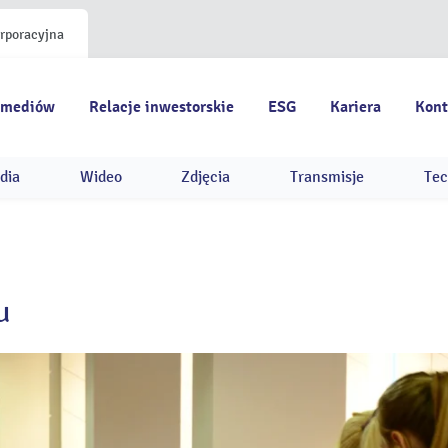
orporacyjna
 mediów
Relacje inwestorskie
ESG
Kariera
Kont
dia
Wideo
Zdjęcia
Transmisje
Tec
u