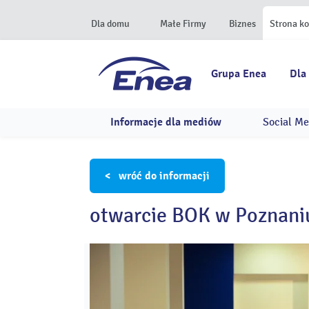
Dla domu
Małe Firmy
Biznes
Strona k
Grupa Enea
Dla
Informacje dla mediów
Social Me
< wróć do informacji
otwarcie BOK w Poznani