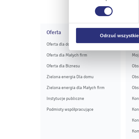
Klikając
Zmień ustawieni
urządzeniu.
Klikając
Odrzuć wszystk
plików cookie niezbędnych do
Oferta
Obs
Odrzuć wszystkie
Oferta dla domu
eB
Oferta dla Małych firm
Moj
Oferta dla Biznesu
Obs
Zielona energia Dla domu
Obs
Zielona energia dla Małych firm
Obs
Instytucje publiczne
Kon
Podmioty współpracujące
Kon
Kon
Kom