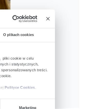
Opis:
fot. Enea
3936 x 2624px
O plikach cookies
7.09.2015
5,2 MB
 pliki cookie w celu
nych i statystycznych,
Pobierz
a spersonalizowanych treści.
cookie.
zej
Polityce Cookies
.
ajów plików cookie z
Marketing