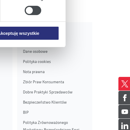
iemy umieszczać w Państwa
mowa ta nie dotyczy jednak
wych.
Pozostałe
kceptuję wszystkie
Regulamin
Dane osobowe
Polityka cookies
Nota prawna
Zbiór Praw Konsumenta
Dobre Praktyki Sprzedawców
Bezpieczeństwo Klientów
BIP
Polityka Zrównoważonego
Marketingu Bezpośredniego Enei