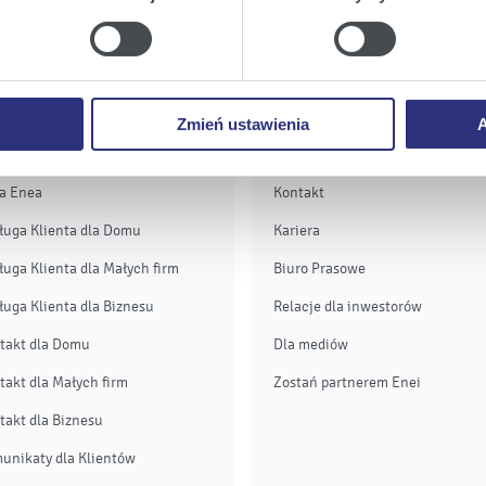
a
, możecie Państwo wybrać jakie rodzaje plików cookie będz
ie
, odmawiacie Państwo zgody na instalację plików cookie – od
 prawidłowego wyświetlania i działania naszych stron interneto
ługa i kontakt
Grupa Enea
Zmień ustawienia
A
OK
O Grupie
a Enea
Kontakt
ługa Klienta dla Domu
Kariera
ługa Klienta dla Małych firm
Biuro Prasowe
ługa Klienta dla Biznesu
Relacje dla inwestorów
takt dla Domu
Dla mediów
takt dla Małych firm
Zostań partnerem Enei
takt dla Biznesu
unikaty dla Klientów