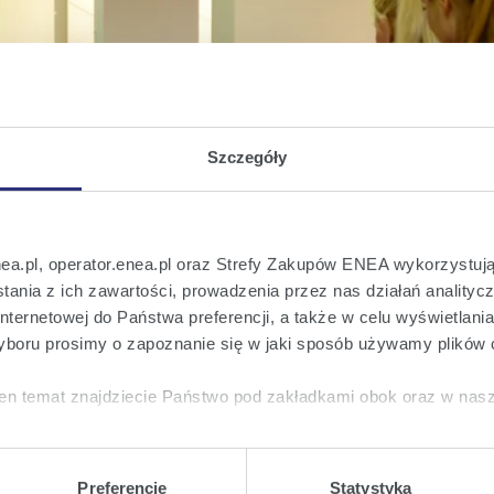
Szczegóły
nea.pl, operator.enea.pl oraz Strefy Zakupów ENEA wykorzystują
ania z ich zawartości, prowadzenia przez nas działań analitycz
nternetowej do Państwa preferencji, a także w celu wyświetlani
boru prosimy o zapoznanie się w jaki sposób używamy plików 
en temat znajdziecie Państwo pod zakładkami obok oraz w nas
tkie
wyrażają Państwo zgodę na umieszczenie wszystkich rodz
twa urządzeniu.
Preferencje
Statystyka