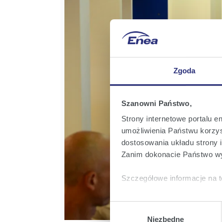
Zgoda
Szanowni Państwo,
Strony internetowe portalu e
umożliwienia Państwu korzyst
dostosowania układu strony i
Zanim dokonacie Państwo wy
Szczegółowe informacje na t
Klikając
Akceptuję wszys
Wybór
których korzystamy, na Pańs
zgody
Niezbędne