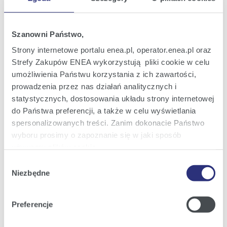
Oferta
Oferta dla domu
Szanowni Państwo,
Oferta dla Małych firm
Strony internetowe portalu enea.pl, operator.enea.pl oraz
Oferta dla Biznesu
Strefy Zakupów ENEA wykorzystują pliki cookie w celu
umożliwienia Państwu korzystania z ich zawartości,
Zielona energia Dla domu
prowadzenia przez nas działań analitycznych i
Zielona energia dla Małych firm
statystycznych, dostosowania układu strony internetowej
do Państwa preferencji, a także w celu wyświetlania
Instytucje publiczne
spersonalizowanych treści. Zanim dokonacie Państwo
Podmioty współpracujące
wyboru prosimy o zapoznanie się w jaki sposób
używamy plików cookie.
Wybór
Szczegółowe informacje na ten temat znajdziecie
Obsługa i kontakt
Niezbędne
zgody
Państwo pod zakładkami obok oraz w naszej
Polityce
eBOK
Cookies
.
Preferencje
Moja Enea
Klikając
Akceptuję wszystkie
wyrażają Państwo