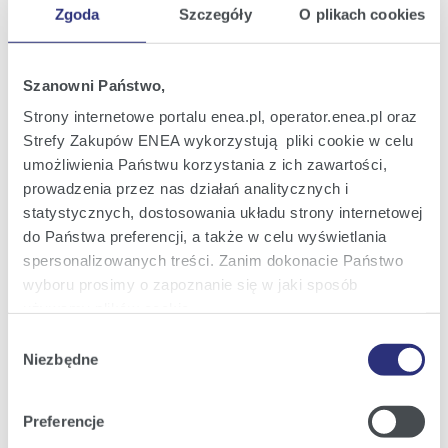
Zgoda
Szczegóły
O plikach cookies
Oferta
Oferta dla domu
Szanowni Państwo,
Oferta dla Małych firm
Strony internetowe portalu enea.pl, operator.enea.pl oraz
Strefy Zakupów ENEA wykorzystują pliki cookie w celu
Oferta dla Biznesu
umożliwienia Państwu korzystania z ich zawartości,
Zielona energia Dla domu
prowadzenia przez nas działań analitycznych i
statystycznych, dostosowania układu strony internetowej
Zielona energia dla Małych firm
do Państwa preferencji, a także w celu wyświetlania
Instytucje publiczne
spersonalizowanych treści. Zanim dokonacie Państwo
wyboru prosimy o zapoznanie się w jaki sposób
Podmioty współpracujące
używamy plików cookie.
Wybór
Szczegółowe informacje na ten temat znajdziecie
Niezbędne
zgody
Obsługa i kontakt
Państwo pod zakładkami obok oraz w naszej
Polityce
Cookies
.
eBOK
Preferencje