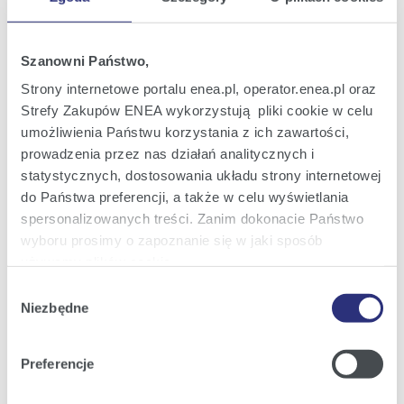
Oferta
Oferta dla domu
Szanowni Państwo,
Oferta dla Małych firm
Strony internetowe portalu enea.pl, operator.enea.pl oraz
Oferta dla Biznesu
Strefy Zakupów ENEA wykorzystują pliki cookie w celu
umożliwienia Państwu korzystania z ich zawartości,
Zielona energia Dla domu
prowadzenia przez nas działań analitycznych i
Zielona energia dla Małych firm
statystycznych, dostosowania układu strony internetowej
do Państwa preferencji, a także w celu wyświetlania
Instytucje publiczne
spersonalizowanych treści. Zanim dokonacie Państwo
Podmioty współpracujące
wyboru prosimy o zapoznanie się w jaki sposób
używamy plików cookie.
Wybór
Szczegółowe informacje na ten temat znajdziecie
Obsługa i kontakt
Niezbędne
zgody
Państwo pod zakładkami obok oraz w naszej
Polityce
eBOK
Cookies
.
Preferencje
Moja Enea
Klikając
Akceptuję wszystkie
wyrażają Państwo