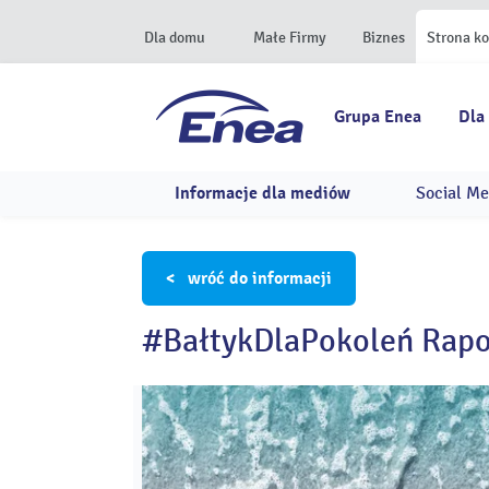
Dla domu
Małe Firmy
Biznes
Strona k
Grupa Enea
Dla
Informacje dla mediów
Social Me
< wróć do informacji
#BałtykDlaPokoleń Rapor