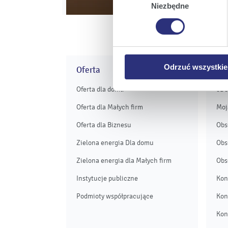
których korzystamy, na Pańs
zgody
Niezbędne
Klikając
Zmień ustawieni
urządzeniu.
Klikając
Odrzuć wszystk
plików cookie niezbędnych do
Odrzuć wszystkie
Oferta
Obs
Oferta dla domu
eB
Oferta dla Małych firm
Moj
Oferta dla Biznesu
Obs
Zielona energia Dla domu
Obs
Zielona energia dla Małych firm
Obs
Instytucje publiczne
Kon
Podmioty współpracujące
Kon
Kon