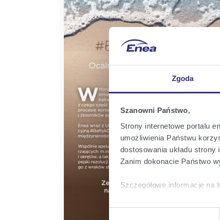
Zgoda
Szanowni Państwo,
Strony internetowe portalu e
umożliwienia Państwu korzyst
dostosowania układu strony i
Zanim dokonacie Państwo wy
Szczegółowe informacje na t
Klikając
Akceptuję wszys
Wybór