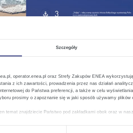
Szczegóły
nea.pl, operator.enea.pl oraz Strefy Zakupów ENEA wykorzystują
ania z ich zawartości, prowadzenia przez nas działań analitycz
nternetowej do Państwa preferencji, a także w celu wyświetlani
boru prosimy o zapoznanie się w jaki sposób używamy plików 
en temat znajdziecie Państwo pod zakładkami obok oraz w nas
tkie
wyrażają Państwo zgodę na umieszczenie wszystkich rodz