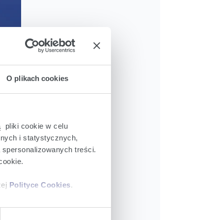
1872 x 1325px
O plikach cookies
29.04.2022
726,8 kB
 pliki cookie w celu
Pobierz
nych i statystycznych,
a spersonalizowanych treści.
cookie.
zej
Polityce Cookies
.
ajów plików cookie z