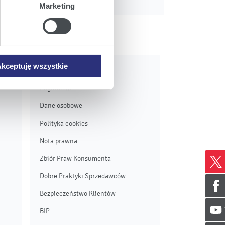
Marketing
iemy umieszczać w Państwa
mowa ta nie dotyczy jednak
wych.
kceptuję wszystkie
Pozostałe
Regulamin
Dane osobowe
Polityka cookies
Nota prawna
Zbiór Praw Konsumenta
Dobre Praktyki Sprzedawców
Bezpieczeństwo Klientów
BIP