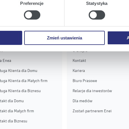
twa urządzeniu.
Preferencje
Statystyka
a
, możecie Państwo wybrać jakie rodzaje plików cookie będz
ie
, odmawiacie Państwo zgody na instalację plików cookie – od
 prawidłowego wyświetlania i działania naszych stron interneto
Zmień ustawienia
A
ługa i kontakt
Grupa Enea
OK
O Grupie
a Enea
Kontakt
ługa Klienta dla Domu
Kariera
ługa Klienta dla Małych firm
Biuro Prasowe
ługa Klienta dla Biznesu
Relacje dla inwestorów
takt dla Domu
Dla mediów
takt dla Małych firm
Zostań partnerem Enei
takt dla Biznesu