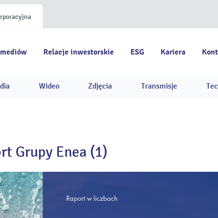
orporacyjna
 mediów
Relacje inwestorskie
ESG
Kariera
Kont
dia
Wideo
Zdjęcia
Transmisje
Tec
t Grupy Enea (1)