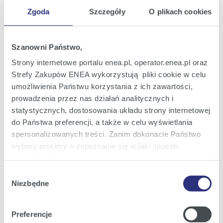
Zgoda
Szczegóły
O plikach cookies
Oferta
Szanowni Państwo,
Oferta dla domu
Strony internetowe portalu enea.pl, operator.enea.pl oraz
Oferta dla Małych firm
Strefy Zakupów ENEA wykorzystują pliki cookie w celu
Oferta dla Biznesu
umożliwienia Państwu korzystania z ich zawartości,
prowadzenia przez nas działań analitycznych i
Zielona energia Dla domu
statystycznych, dostosowania układu strony internetowej
Zielona energia dla Małych firm
do Państwa preferencji, a także w celu wyświetlania
spersonalizowanych treści. Zanim dokonacie Państwo
Instytucje publiczne
wyboru prosimy o zapoznanie się w jaki sposób
Podmioty współpracujące
używamy plików cookie.
Wybór
Szczegółowe informacje na ten temat znajdziecie
Niezbędne
zgody
Państwo pod zakładkami obok oraz w naszej
Polityce
Obsługa i kontakt
Cookies
.
Preferencje
eBOK