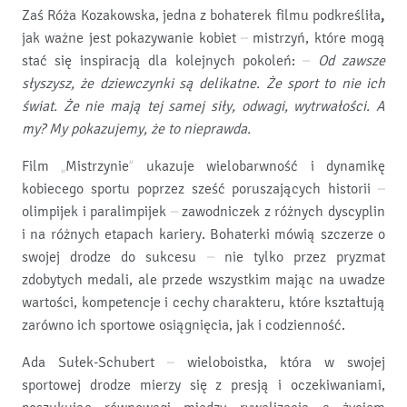
Zaś Róża Kozakowska, jedna z bohaterek filmu podkreśliła
,
jak ważne jest pokazywanie kobiet – mistrzyń, które mogą
stać się inspiracją dla kolejnych pokoleń: –
Od zawsze
słyszysz, że dziewczynki są delikatne. Że sport to nie ich
świat. Że nie mają tej samej siły, odwagi, wytrwałości. A
my? My pokazujemy, że to nieprawda.
Film „Mistrzynie” ukazuje wielobarwność i dynamikę
kobiecego sportu poprzez sześć poruszających historii –
olimpijek i paralimpijek – zawodniczek z różnych dyscyplin
i na różnych etapach kariery. Bohaterki mówią szczerze o
swojej drodze do sukcesu – nie tylko przez pryzmat
zdobytych medali, ale przede wszystkim mając na uwadze
wartości, kompetencje i cechy charakteru, które kształtują
zarówno ich sportowe osiągnięcia, jak i codzienność.
Ada Sułek-Schubert – wieloboistka, która w swojej
sportowej drodze mierzy się z presją i oczekiwaniami,