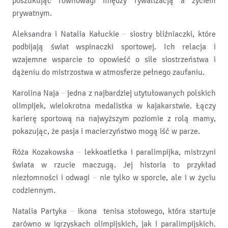
poszukując równowagi między rywalizacją a życiem
prywatnym.
Aleksandra i Natalia Kałuckie – siostry bliźniaczki, które
podbijają świat wspinaczki sportowej. Ich relacja i
wzajemne wsparcie to opowieść o sile siostrzeństwa i
dążeniu do mistrzostwa w atmosferze pełnego zaufaniu.
Karolina Naja – jedna z najbardziej utytułowanych polskich
olimpijek, wielokrotna medalistka w kajakarstwie. Łączy
karierę sportową na najwyższym poziomie z rolą mamy,
pokazując, że pasja i macierzyństwo mogą iść w parze.
Róża Kozakowska – lekkoatletka i paralimpijka, mistrzyni
świata w rzucie maczugą. Jej historia to przykład
niezłomności i odwagi – nie tylko w sporcie, ale i w życiu
codziennym.
Natalia Partyka – ikona tenisa stołowego, która startuje
zarówno w igrzyskach olimpijskich, jak i paralimpijskich.