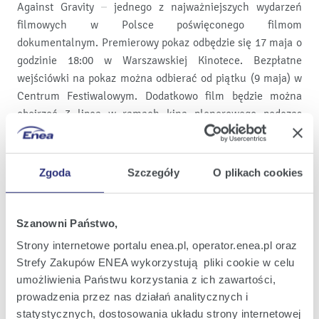
Against Gravity – jednego z najważniejszych wydarzeń
filmowych w Polsce poświęconego filmom
dokumentalnym. Premierowy pokaz odbędzie się 17 maja o
godzinie 18:00 w Warszawskiej Kinotece. Bezpłatne
wejściówki na pokaz można odbierać od piątku (9 maja) w
Centrum Festiwalowym. Dodatkowo film będzie można
obejrzeć 3 lipca w ramach kina plenerowego podczas
Westfield Summer Festival w
Westfield Arkadia.
Enea
Enea
En
Podziel się na:
Zgoda
Szczegóły
O plikach cookies
Wydrukuj
Twitter
Youtube
Fa
stronę
Szanowni Państwo,
Kontakt dla mediów
Strony internetowe portalu enea.pl, operator.enea.pl oraz
Strefy Zakupów ENEA wykorzystują pliki cookie w celu
umożliwienia Państwu korzystania z ich zawartości,
prowadzenia przez nas działań analitycznych i
statystycznych, dostosowania układu strony internetowej