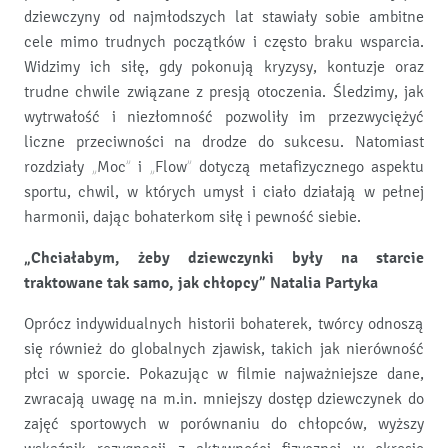
dziewczyny od najmłodszych lat stawiały sobie ambitne
cele mimo trudnych początków i często braku wsparcia.
Widzimy ich siłę, gdy pokonują kryzysy, kontuzje oraz
trudne chwile związane z presją otoczenia. Śledzimy, jak
wytrwałość i niezłomność pozwoliły im przezwyciężyć
liczne przeciwności na drodze do sukcesu. Natomiast
rozdziały „Moc” i „Flow” dotyczą metafizycznego aspektu
sportu, chwil, w których umysł i ciało działają w pełnej
harmonii, dając bohaterkom siłę i pewność siebie.
„Chciałabym, żeby dziewczynki były na starcie
traktowane tak samo, jak chłopcy” Natalia Partyka
Oprócz indywidualnych historii bohaterek, twórcy odnoszą
się również do globalnych zjawisk, takich jak nierówność
płci w sporcie. Pokazując w filmie najważniejsze dane,
zwracają uwagę na m.in. mniejszy dostęp dziewczynek do
zajęć sportowych w porównaniu do chłopców, wyższy