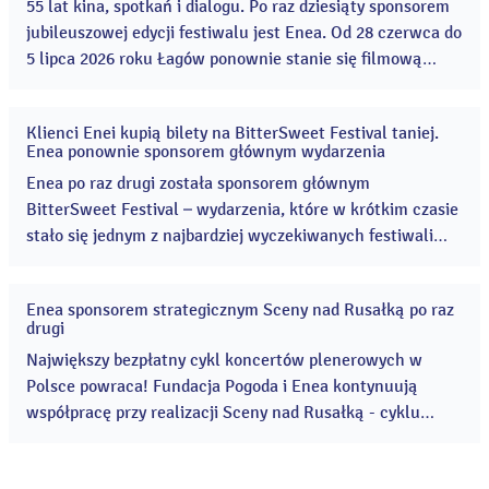
2026
55 lat kina, spotkań i dialogu. Po raz dziesiąty sponsorem
jubileuszowej edycji festiwalu jest Enea. Od 28 czerwca do
5 lipca 2026 roku Łagów ponownie stanie się filmową
stolicą Europy Środkowo-Wschodniej. ...
Klienci Enei kupią bilety na BitterSweet Festival taniej.
12
Enea ponownie sponsorem głównym wydarzenia
cze
2026
Enea po raz drugi została sponsorem głównym
BitterSweet Festival – wydarzenia, które w krótkim czasie
stało się jednym z najbardziej wyczekiwanych festiwali
muzycznych w Polsce. Tegoroczna edycja odbędzie się od
13 do 15 sierpnia 2026 roku na Cytadeli w Poznaniu. ...
Enea sponsorem strategicznym Sceny nad Rusałką po raz
01
drugi
cze
2026
Największy bezpłatny cykl koncertów plenerowych w
Polsce powraca! Fundacja Pogoda i Enea kontynuują
współpracę przy realizacji Sceny nad Rusałką - cyklu
bezpłatnych koncertów plenerowych nad poznańskim
Jeziorem Rusałka, który po raz trzeci z rzędu zwyciężył w