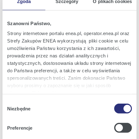
Pozostałe kontakty
Zgoda
Szczegóły
O plikach cookies
Informacje dla dziennikarzy
Szanowni Państwo,
Strony internetowe portalu enea.pl, operator.enea.pl oraz
Najnowsze informacje prasowe i
Strefy Zakupów ENEA wykorzystują pliki cookie w celu
nowości z Grupy Enea w Twojej
umożliwienia Państwu korzystania z ich zawartości,
skrzynce e-mail.
prowadzenia przez nas działań analitycznych i
statystycznych, dostosowania układu strony internetowej
do Państwa preferencji, a także w celu wyświetlania
Zapisz się
spersonalizowanych treści. Zanim dokonacie Państwo
wyboru prosimy o zapoznanie się w jaki sposób
używamy plików cookie.
Załączniki
Wybór
Szczegółowe informacje na ten temat znajdziecie
Niezbędne
zgody
Państwo pod zakładkami obok oraz w naszej
Polityce
Cookies
.
Preferencje
Klikając
Akceptuję wszystkie
wyrażają Państwo