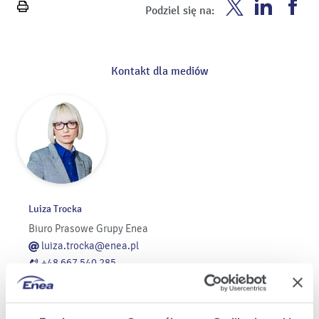
Enea
Enea
En
Podziel się na:
Wydrukuj
Twitter
Youtube
Fa
stronę
Kontakt dla mediów
Luiza Trocka
Biuro Prasowe Grupy Enea
luiza.trocka@enea.pl
+48 667 540 285