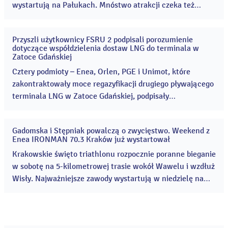
wystartują na Pałukach. Mnóstwo atrakcji czeka też
kibiców, którzy odwiedzą teren Cukrowni Żnin 8 i 9
sierpnia! Enea Żnin Triathlon to rodzinne zawody
Przyszli użytkownicy FSRU 2 podpisali porozumienie
sportowe, które co roku przyciągają coraz więcej
03
dotyczące współdzielenia dostaw LNG do terminala w
sie
uczestników i kibiców. ...
Zatoce Gdańskiej
2026
Cztery podmioty – Enea, Orlen, PGE i Unimot, które
zakontraktowały moce regazyfikacji drugiego pływającego
terminala LNG w Zatoce Gdańskiej, podpisały
porozumienie umożliwiające wspólne korzystanie z
terminala FSRU 2. ...
Gadomska i Stępniak powalczą o zwycięstwo. Weekend z
31
Enea IRONMAN 70.3 Kraków już wystartował
lip
2026
Krakowskie święto triathlonu rozpocznie poranne bieganie
w sobotę na 5-kilometrowej trasie wokół Wawelu i wzdłuż
Wisły. Najważniejsze zawody wystartują w niedzielę na
Zakrzówku. Organizatorzy meldują, że wszystko gotowe.
...