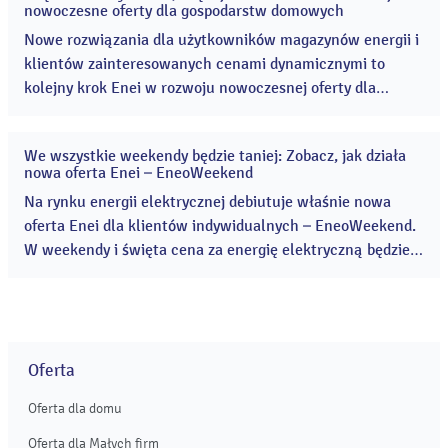
21
nowoczesne oferty dla gospodarstw domowych
lip
2026
Nowe rozwiązania dla użytkowników magazynów energii i
klientów zainteresowanych cenami dynamicznymi to
kolejny krok Enei w rozwoju nowoczesnej oferty dla
gospodarstw domowych. Nowe produkty zwiększają
elastyczność korzystania z energii i pozwalają lepiej
We wszystkie weekendy będzie taniej: Zobacz, jak działa
dopasować sposób rozliczeń do potrzeb klientów. ...
17
nowa oferta Enei – EneoWeekend
cze
2026
Na rynku energii elektrycznej debiutuje właśnie nowa
oferta Enei dla klientów indywidualnych – EneoWeekend.
W weekendy i święta cena za energię elektryczną będzie
niższa nawet o 50 % w stosunku do aktualnej taryfy dla
gospodarstw domowych zatwierdzanej przez Prezesa
Urzędu Regulacji Energetyki. ...
Oferta
Oferta dla domu
Oferta dla Małych firm