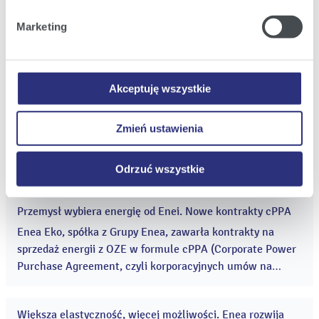
Klikając
Zmień ustawienia
, możecie Państwo wybrać
Marketing
jakie rodzaje plików cookie będziemy umieszczać w
Enea wspiera kampanię informacyjną Towarzystwa Obrotu
Państwa urządzeniu.
Energią
|
(jpg; 2,6 MB)
Klikając
Odrzuć wszystkie
, odmawiacie Państwo
zgody na instalację plików cookie – odmowa ta nie
Zobacz szczegóły
Pobierz
Akceptuję wszystkie
dotyczy jednak plików cookie niezbędnych do
prawidłowego wyświetlania i działania naszych stron
Zmień ustawienia
internetowych.
Odrzuć wszystkie
Powiązane informacje
Przemysł wybiera energię od Enei. Nowe kontrakty cPPA
29
lip
Enea Eko, spółka z Grupy Enea, zawarła kontrakty na
2026
sprzedaż energii z OZE w formule cPPA (Corporate Power
Purchase Agreement, czyli korporacyjnych umów na
dostawę energii elektrycznej) o łącznym wolumenie blisko
300 GWh. ...
Większa elastyczność, więcej możliwości. Enea rozwija