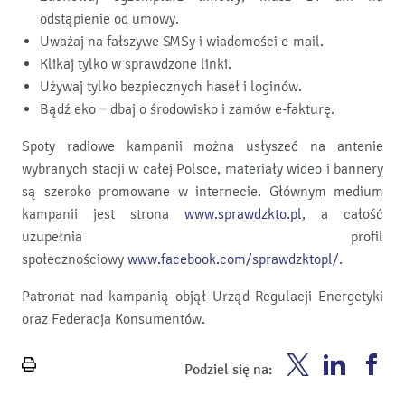
odstąpienie od umowy.
Uważaj na fałszywe SMSy i wiadomości e-mail.
Klikaj tylko w sprawdzone linki.
Używaj tylko bezpiecznych haseł i loginów.
Bądź eko – dbaj o środowisko i zamów e-fakturę.
Spoty radiowe kampanii można usłyszeć na antenie
wybranych stacji w całej Polsce, materiały wideo i bannery
są szeroko promowane w internecie. Głównym medium
kampanii jest strona
www.sprawdzkto.pl
, a całość
uzupełnia profil
społecznościowy
www.facebook.com/sprawdzktopl/
.
Patronat nad kampanią objął Urząd Regulacji Energetyki
oraz Federacja Konsumentów.
Enea
Enea
En
Podziel się na:
Wydrukuj
Twitter
Youtube
Fa
stronę