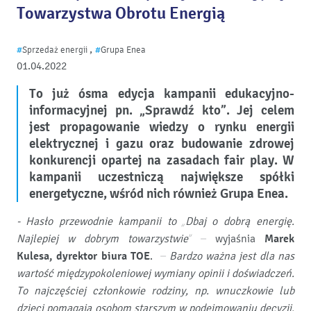
Towarzystwa Obrotu Energią
,
#
Sprzedaż energii
#
Grupa Enea
01.04.2022
To już ósma edycja kampanii edukacyjno-
informacyjnej pn. „Sprawdź kto”
. Jej c
elem
jest propagowanie wiedzy o rynku energii
elektrycznej i gazu oraz budowanie zdrowej
konkurencji opartej na zasadach fair play. W
kampanii uczestniczą największe spółki
energetyczne, wśród nich również Grupa Enea.
- Hasło przewodnie kampanii to „Dbaj o dobrą energię.
Najlepiej w dobrym towarzystwie” –
wyjaśnia
Marek
Kulesa, dyrektor biura TOE
.
– Bardzo ważna jest dla nas
wartość międzypokoleniowej wymiany opinii i doświadczeń.
To najczęściej członkowie rodziny, np. wnuczkowie lub
dzieci pomagają osobom starszym w podejmowaniu decyzji.