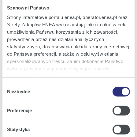
Informacje dla dziennikarzy
Szanowni Państwo,
Strony internetowe portalu enea.pl, operator.enea.pl oraz
Najnowsze informacje prasowe i
Strefy Zakupów ENEA wykorzystują pliki cookie w celu
nowości z Grupy Enea w Twojej
umożliwienia Państwu korzystania z ich zawartości,
skrzynce e-mail.
prowadzenia przez nas działań analitycznych i
statystycznych, dostosowania układu strony internetowej
do Państwa preferencji, a także w celu wyświetlania
Zapisz się
spersonalizowanych treści. Zanim dokonacie Państwo
wyboru prosimy o zapoznanie się w jaki sposób
używamy plików cookie.
Załączniki
Wybór
Szczegółowe informacje na ten temat znajdziecie
Niezbędne
zgody
Państwo pod zakładkami obok oraz w naszej
Polityce
Cookies
.
Preferencje
Klikając
Akceptuję wszystkie
wyrażają Państwo
zgodę na umieszczenie wszystkich rodzajów plików
Statystyka
cookie z których korzystamy, na Państwa urządzeniu.