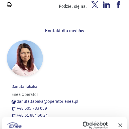
Enea
Enea
En
Podziel się na:
Wydrukuj
Twitter
Youtube
Fa
stronę
Kontakt dla mediów
Danuta Tabaka
Enea Operator
danuta.tabaka@operator.enea.pl
+48 605 783 059
+48 61 884 30 24