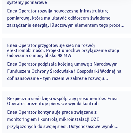
systemy pomiarowe
lip
2026
Enea Operator rozwija nowoczesną infrastrukturę
pomiarową, która ma ułatwić odbiorcom świadome
zarządzanie energią. Kluczowym elementem tego procesu
są liczniki zdalnego odczytu (LZO), czyli inteligentne
urządzenia pomiarowe automatycznie przekazujące dane
Enea Operator przygotowuje sieć na rozwój
o zużyciu energii do operatora sieci. ...
27
elektromobilności. Projekt umożliwi przyłączenie stacji
lip
ładowania o mocy blisko 98 MW
2026
Enea Operator podpisała kolejną umowę z Narodowym
Funduszem Ochrony Środowiska i Gospodarki Wodnej na
dofinansowanie - tym razem w zakresie rozwoju
infrastruktury elektroenergetycznej wspierającej
elektromobilność. ...
Bezpieczna sieć dzięki współpracy prosumentów. Enea
14
Operator prezentuje pierwsze wyniki kontroli
lip
2026
Enea Operator kontynuuje prace związane z
monitoringiem i kontrolą mikroinstalacji OZE
przyłączonych do swojej sieci. Dotychczasowe wyniki