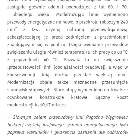
zastąpiła głównie odcinki pochodzące z lat 80. i 70.
ubiegłego wieku. Modernizując linie wymieniono
przewody energetyczne na nowe, o przekroju roboczym 240
2
mm
z tzw. czynną ochroną przeciwdrganiową
zabezpieczającą je przed zetknięciem z przedmiotami
znajdującymi się w pobliżu. Dzięki wymianie przewodów
zwiększeniu uległa również temperatura ich pracy do 80 °C
z poprzednich 40 °C. Pozwala to na zwiększenie
„przepustowości” linii (obciążalności prądowej), a więc w
konsekwencji linią można przesłać większą moc.
Modernizacja objęła także nieznaczne przesunięcia
stanowisk słupowych. Stare słupy wymieniono na trwalsze
ocynkowane konstrukcje kratowe. Łączny koszt
modernizacji to 10,17 mln zł.
– Głównym celem przebudowy linii Rogoźno–Wągrowiec
będącej częścią krajowego systemu energetycznego, była
poprawa warunków i gwarancja zasilania dla odbiorców