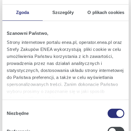
Pozostałe kontakty
Zgoda
Szczegóły
O plikach cookies
Informacje dla dziennikarzy
Szanowni Państwo,
Strony internetowe portalu enea.pl, operator.enea.pl oraz
Najnowsze informacje prasowe i
Strefy Zakupów ENEA wykorzystują pliki cookie w celu
nowości z Grupy Enea w Twojej
skrzynce e-mail.
umożliwienia Państwu korzystania z ich zawartości,
prowadzenia przez nas działań analitycznych i
statystycznych, dostosowania układu strony internetowej
do Państwa preferencji, a także w celu wyświetlania
Zapisz się
spersonalizowanych treści. Zanim dokonacie Państwo
wyboru prosimy o zapoznanie się w jaki sposób
używamy plików cookie.
Załączniki
Wybór
Szczegółowe informacje na ten temat znajdziecie
Niezbędne
zgody
Państwo pod zakładkami obok oraz w naszej
Polityce
Cookies
.