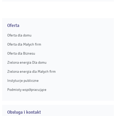
potwierdzają, że zdecydowana większość prosumentów
wywiązuje się z obowiązków wynikających z umów oraz
przepisów i eksploatuje swoje instalacje zgodnie ze
zgłoszonymi parametrami. ...
Oferta
Oferta dla domu
Oferta dla Małych firm
Oferta dla Biznesu
Zielona energia Dla domu
Zielona energia dla Małych firm
Instytucje publiczne
Podmioty współpracujące
Obsługa i kontakt