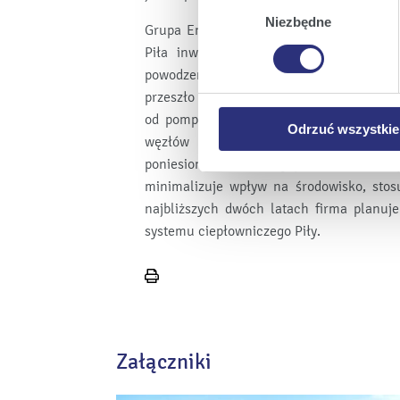
których korzystamy, na Pańs
zgody
Niezbędne
Grupa Enea konsekwentnie modernizuje i
Klikając
Zmień ustawieni
Piła inwestuje w najnowocześniejsze r
urządzeniu.
powodzeniem funkcjonuje pierwszy w P
Klikając
Odrzuć wszystk
przeszło 43 mln zł. Działania obejmują r
plików cookie niezbędnych do
od pompowni, poprzez nowoczesne i ene
Odrzuć wszystkie
węzłów indywidualnych i likwidacji wę
poniesione na inwestycje i modernizac
minimalizuje wpływ na środowisko, stos
najbliższych dwóch latach firma planuj
systemu ciepłowniczego Piły.
Wydrukuj
stronę
Załączniki