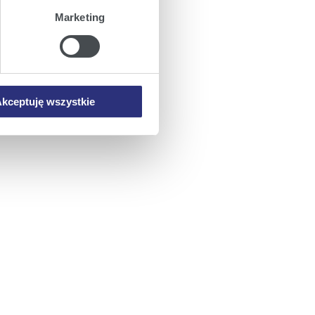
Marketing
iemy umieszczać w Państwa
mowa ta nie dotyczy jednak
wych.
kceptuję wszystkie