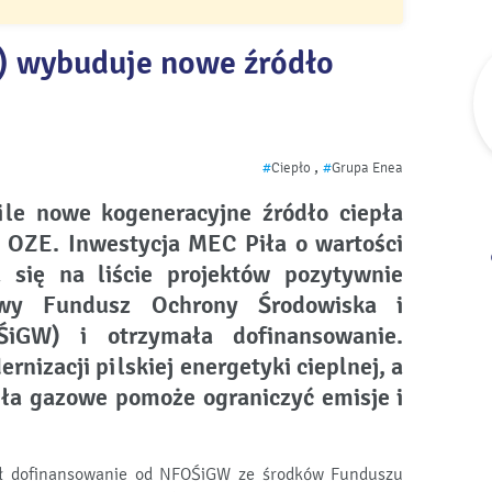
) wybuduje nowe źródło
,
#
Ciepło
#
Grupa Enea
le nowe kogeneracyjne źródło ciepła
ą OZE. Inwestycja MEC Piła o wartości
 się na liście projektów pozytywnie
owy Fundusz Ochrony Środowiska i
iGW) i otrzymała dofinansowanie.
rnizacji pilskiej energetyki cieplnej, a
ódła gazowe pomoże ograniczyć emisje i
mał dofinansowanie od NFOŚiGW ze środków Funduszu