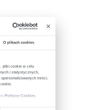
O plikach cookies
 pliki cookie w celu
nych i statystycznych,
a spersonalizowanych treści.
cookie.
zej
Polityce Cookies
.
ajów plików cookie z