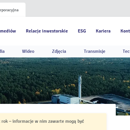
orporacyjna
 mediów
Relacje inwestorskie
ESG
Kariera
Kont
dia
Wideo
Zdjęcia
Transmisje
Tec
ż rok – informacje w nim zawarte mogą być