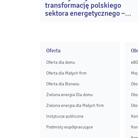
transformację polskiego
cz
20
sektora energetycznego –
Grupa Enea filarem
bezpieczeństwa
Oferta
Obs
Oferta dla domu
eB
Oferta dla Małych firm
Moj
Oferta dla Biznesu
Obs
Zielona energia Dla domu
Obs
Zielona energia dla Małych firm
Obs
Instytucje publiczne
Kon
Podmioty współpracujące
Kon
Kon