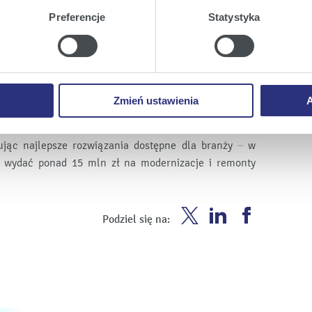
twa urządzeniu.
Preferencje
Statystyka
 rozbudowuje pilskie ciepłownictwo. Corocznie MEC
a
, możecie Państwo wybrać jakie rodzaje plików cookie będz
ozwiązania z dziedziny ciepłownictwa. Od 4 lat z
ile obiekt kogeneracyjny – inwestycja kosztowała
ie
, odmawiacie Państwo zgody na instalację plików cookie – od
ównież modernizację sieci ciepłowniczych – począwszy
 prawidłowego wyświetlania i działania naszych stron interneto
rgooszczędne rury preizolowane aż do modernizacji
Zmień ustawienia
A
złów grupowych. Przez ostatnie trzy lata nakłady
je sięgnęły blisko 20 mln zł. MEC Piła cały czas
ując najlepsze rozwiązania dostępne dla branży – w
e wydać ponad 15 mln zł na modernizacje i remonty
Enea
Enea
Enea
Podziel się na:
Twitter
Youtube
Facebook