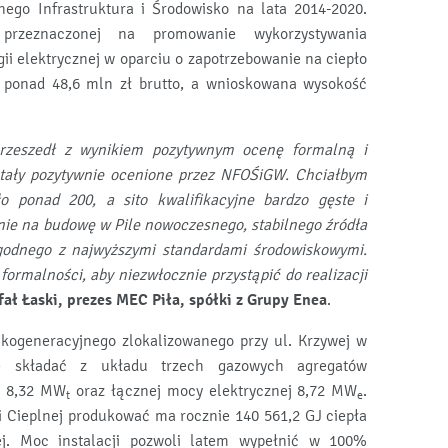
go Infrastruktura i Środowisko na lata 2014-2020.
przeznaczonej na promowanie wykorzystywania
ii elektrycznej w oparciu o zapotrzebowanie na ciepło
o ponad 48,6 mln zł brutto, a wnioskowana wysokość
przeszedł z wynikiem pozytywnym ocenę formalną i
zostały pozytywnie ocenione przez NFOŚiGW. Chciałbym
o ponad 200, a sito kwalifikacyjne bardzo gęste i
nie na budowę w Pile nowoczesnego, stabilnego źródła
 zgodnego z najwyższymi standardami środowiskowymi.
formalności, aby niezwłocznie przystąpić do realizacji
fał Łaski, prezes MEC Piła, spółki z Grupy Enea
.
kogeneracyjnego zlokalizowanego przy ul. Krzywej w
ię składać z układu trzech gazowych agregatów
j 8,32 MW
oraz łącznej mocy elektrycznej 8,72 MW
.
t
e
i Cieplnej produkować ma rocznie 140 561,2 GJ ciepła
ej. Moc instalacji pozwoli latem wypełnić w 100%