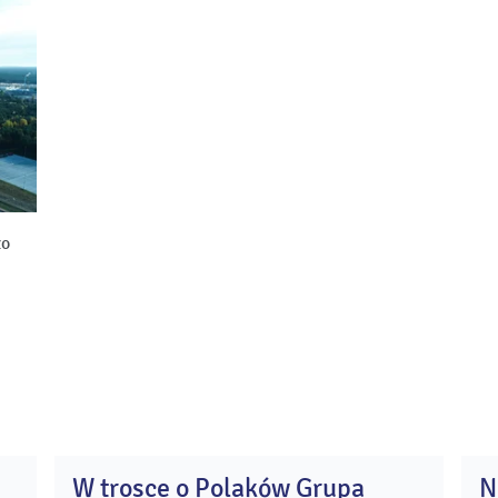
ło
W trosce o Polaków Grupa
N
5
24