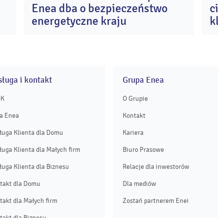
Enea dba o bezpieczeństwo
c
e
cze
23
2023
energetyczne kraju
k
B
ługa i kontakt
Grupa Enea
OK
O Grupie
a Enea
Kontakt
ługa Klienta dla Domu
Kariera
ługa Klienta dla Małych firm
Biuro Prasowe
ługa Klienta dla Biznesu
Relacje dla inwestorów
takt dla Domu
Dla mediów
takt dla Małych firm
Zostań partnerem Enei
takt dla Biznesu