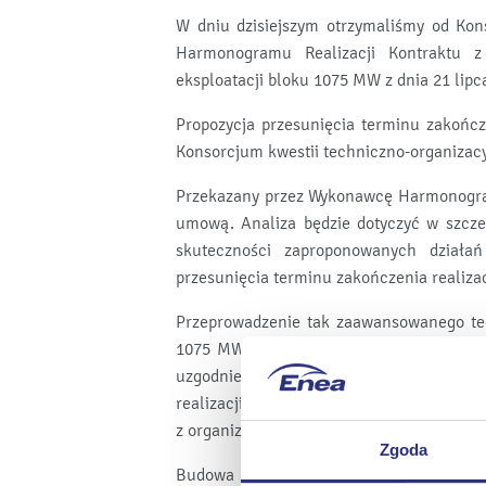
W dniu dzisiejszym otrzymaliśmy od Ko
Harmonogramu Realizacji Kontraktu z
eksploatacji bloku 1075 MW z dnia 21 lipca
Propozycja przesunięcia terminu zakończ
Konsorcjum kwestii techniczno-organizac
Przekazany przez Wykonawcę Harmonogram
umową. Analiza będzie dotyczyć w szcze
skuteczności zaproponowanych działa
przesunięcia terminu zakończenia realizacj
Przeprowadzenie tak zaawansowanego tec
1075 MW wymaga ścisłej współpracy Za
uzgodnień i właściwego monitorowania
realizacji, oferujemy Konsorcjum ścisłą
z organizacją procesu budowy.
Zgoda
Budowa bloku jest już bardzo zaawansowa