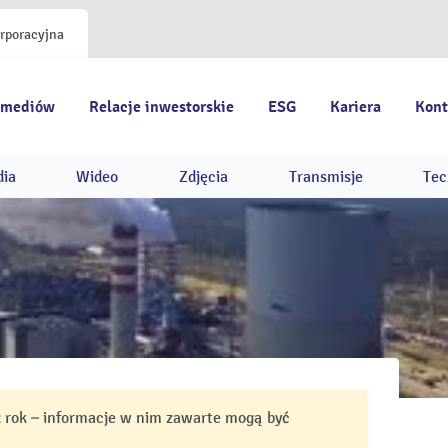
orporacyjna
 mediów
Relacje inwestorskie
ESG
Kariera
Kont
dia
Wideo
Zdjęcia
Transmisje
Tec
ż rok – informacje w nim zawarte mogą być