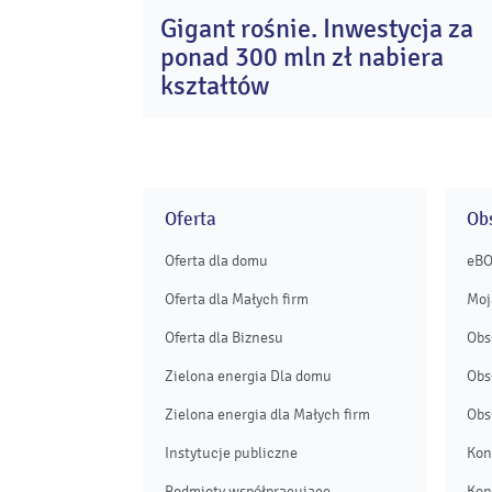
Gigant rośnie. Inwestycja za
2
ponad 300 mln zł nabiera
li
20
kształtów
Oferta
Obs
Oferta dla domu
eB
Oferta dla Małych firm
Moj
Oferta dla Biznesu
Obs
Zielona energia Dla domu
Obs
Zielona energia dla Małych firm
Obs
Instytucje publiczne
Kon
Podmioty współpracujące
Kon