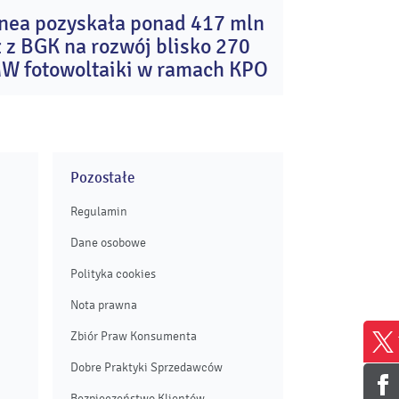
nea pozyskała ponad 417 mln
20
ł z BGK na rozwój blisko 270
maj
2026
W fotowoltaiki w ramach KPO
Pozostałe
Regulamin
Dane osobowe
Polityka cookies
Nota prawna
Zbiór Praw Konsumenta
Dobre Praktyki Sprzedawców
Bezpieczeństwo Klientów