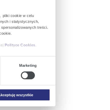
 pliki cookie w celu
nych i statystycznych,
a spersonalizowanych treści.
cookie.
zej
Polityce Cookies
.
ajów plików cookie z
Marketing
iemy umieszczać w Państwa
mowa ta nie dotyczy jednak
wych.
kceptuję wszystkie