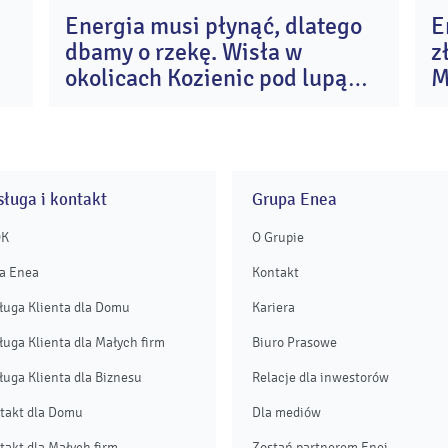
Energia musi płynąć, dlatego
E
4
10
dbamy o rzekę. Wisła w
z
p
lip
26
2026
okolicach Kozienic pod lupą
M
naukowców
ługa i kontakt
Grupa Enea
OK
O Grupie
a Enea
Kontakt
ługa Klienta dla Domu
Kariera
ługa Klienta dla Małych firm
Biuro Prasowe
ługa Klienta dla Biznesu
Relacje dla inwestorów
takt dla Domu
Dla mediów
takt dla Małych firm
Zostań partnerem Enei