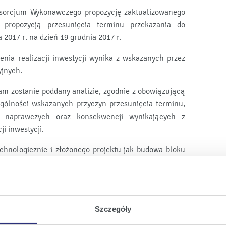
nsorcjum Wykonawczego propozycję zaktualizowanego
 propozycją przesunięcia terminu przekazania do
 2017 r. na dzień 19 grudnia 2017 r.
enia realizacji inwestycji wynika z wskazanych przez
yjnych.
 zostanie poddany analizie, zgodnie z obowiązującą
gólności wskazanych przyczyn przesunięcia terminu,
ń naprawczych oraz konsekwencji wynikających z
i inwestycji.
hnologicznie i złożonego projektu jak budowa bloku
mawiającego i Konsorcjum Wykonawczego w zakresie
 postępu prac. Oczekując zdecydowanych działań w
 współpracę i wsparcie w różnych sprawach związanych
Szczegóły
na. Cała inwestycja, na którą składa się ok. 30 tys.