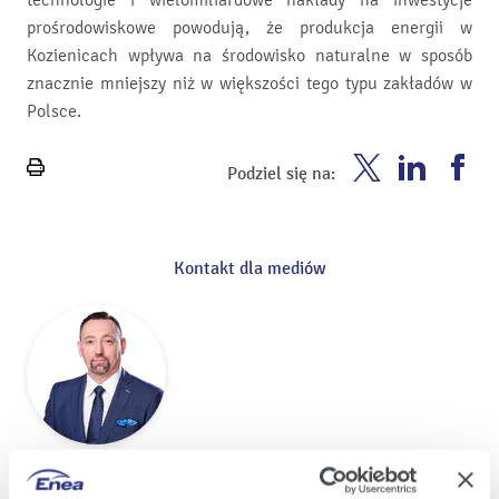
technologie i wielomiliardowe nakłady na inwestycje
prośrodowiskowe powodują, że produkcja energii w
Kozienicach wpływa na środowisko naturalne w sposób
znacznie mniejszy niż w większości tego typu zakładów w
Polsce.
Enea
Enea
En
Podziel się na:
Wydrukuj
Twitter
Youtube
Fa
stronę
Kontakt dla mediów
Piotr Ludwiczak