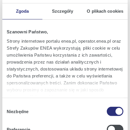
Biuro Prasowe Grupy Enea
piotr.ludwiczak@enea.pl
Zgoda
Szczegóły
O plikach cookies
+48 695 505 399
Szanowni Państwo,
Strony internetowe portalu enea.pl, operator.enea.pl oraz
Pozostałe kontakty
Strefy Zakupów ENEA wykorzystują pliki cookie w celu
umożliwienia Państwu korzystania z ich zawartości,
Informacje dla dziennikarzy
prowadzenia przez nas działań analitycznych i
statystycznych, dostosowania układu strony internetowej
Najnowsze informacje prasowe i
do Państwa preferencji, a także w celu wyświetlania
nowości z Grupy Enea w Twojej
spersonalizowanych treści. Zanim dokonacie Państwo
skrzynce e-mail.
wyboru prosimy o zapoznanie się w jaki sposób
używamy plików cookie.
Wybór
Szczegółowe informacje na ten temat znajdziecie
Zapisz się
Niezbędne
zgody
Państwo pod zakładkami obok oraz w naszej
Polityce
Cookies
.
Preferencje