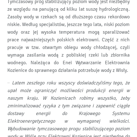
Tymczasowy próg stabilizujący poziom wody jest niezbędny
ze względu na panującą od kilku lat suszę hydrologiczną.
Zasoby wody w rzekach są od dłuższego czasu rekordowo
niskie. Według specjalistów, jeszcze tego lata, niski poziom
wody oraz jej wysoka temperatura mogą sparaliżować
prace najważniejszych polskich elektrowni. Część z nich
pracuje w tzw. otwartym obiegu wody chłodzącej, czyli
wymaga zasilania wodą z pobliskiej rzeki lub zbiornika
wodnego. Należąca do Enei Wytwarzanie Elektrownia
Kozienice do sprawnego działania potrzebuje wody z Wisły.
–
Latem zeszłego roku wszyscy doświadczyliśmy tego, że
upał może ograniczyć możliwości produkcji energii w
naszym kraju. W Kozienicach robimy wszystko, żeby
zminimalizować ryzyka z tym związane i zapewnić ciągłe
dostawy energii do Krajowego Systemu
Elektroenergetycznego w wymaganej wielkości.
Wybudowanie tymczasowego progu stabilizującego poziom
wody w Wiśle przy Elektrowni Kozienice jest niezbędne do