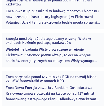
Gigant rośnie. Inwestycja za ponad 300 mln zł nabiera
24
kształtów
lip
2026
Enea inwestuje 307 mln zł w budowę magazynu biomasy i
nowoczesnej infrastruktury logistycznej w Elektrowni
Połaniec. Dzięki temu elektrownia będzie mogła sprawnie
i bezpiecznie obsługiwać rosnący rosnące wykorzystanie
biomasy w elektrowni. ...
Energia musi płynąć, dlatego dbamy o rzekę. Wisła w
10
okolicach Kozienic pod lupą naukowców
lip
2026
Wieloletnie badania Wisły prowadzone w rejonie
Elektrowni Kozienice potwierdzają, że ocena wpływu
obiektów energetycznych na ekosystem Wisły wymaga
uwzględnienia wielu czynników środowiskowych. Wyniki
monitoringu wskazują, że na stan rzeki oddziałują
Enea pozyskała ponad 417 mln zł z BGK na rozwój blisko
jednocześnie m.in. susze, zmiany klimatu, regulacje rzeki
20
270 MW fotowoltaiki w ramach KPO
maj
oraz gatunki inwazyjne. ...
2026
Enea Nowa Energia zawarła z Bankiem Gospodarstwa
Krajowego umowę pożyczki na kwotę ponad 417 mln zł
finansowaną z Krajowego Planu Odbudowy i Zwiększania
Odporności (KPO). Jej celem jest budowa i rozwój